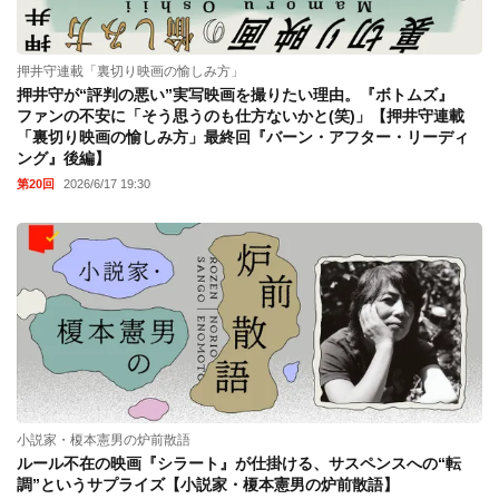
押井守連載「裏切り映画の愉しみ方」
押井守が“評判の悪い”実写映画を撮りたい理由。『ボトムズ』
ファンの不安に「そう思うのも仕方ないかと(笑)」【押井守連載
「裏切り映画の愉しみ方」最終回『バーン・アフター・リーディ
ング』後編】
第20回
2026/6/17 19:30
小説家・榎本憲男の炉前散語
ルール不在の映画『シラート』が仕掛ける、サスペンスへの“転
調”というサプライズ【小説家・榎本憲男の炉前散語】