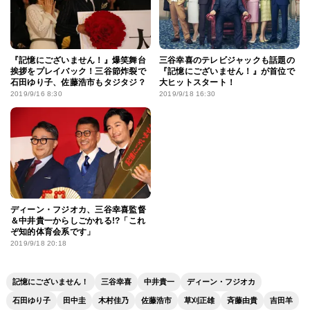
『記憶にございません！』爆笑舞台
三谷幸喜のテレビジャックも話題の
挨拶をプレイバック！三谷節炸裂で
『記憶にございません！』が首位で
石田ゆり子、佐藤浩市もタジタジ？
大ヒットスタート！
2019/9/16 8:30
2019/9/18 16:30
ディーン・フジオカ、三谷幸喜監督
＆中井貴一からしごかれる!?「これ
ぞ知的体育会系です」
2019/9/18 20:18
記憶にございません！
三谷幸喜
中井貴一
ディーン・フジオカ
石田ゆり子
田中圭
木村佳乃
佐藤浩市
草刈正雄
斉藤由貴
吉田羊