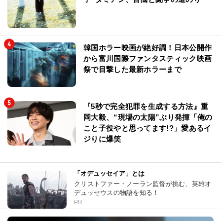
韓国ホラー映画が絶好調！日本公開作
から富川国際ファンタスティック映画
祭で目撃した最新ホラーまで
『5秒で完全犯罪を生成する方法』重
岡大毅、“現場の太陽”ぶり発揮「俺の
こと子役やと思ってます!?」愛あるイ
ジりに爆笑
「オデュッセイア」とは
クリストファー・ノーラン監督が挑む、英雄オ
デュッセウスの物語を知る！
PR