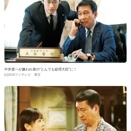
中井貴一が嫌われ者の“とんでも総理大臣”に！
[c]2019フジテレビ 東宝