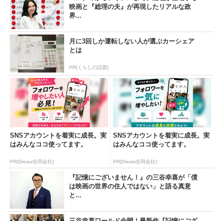
映画と『総理の夫』が再現したリアルな政
界...
月に3回しか運転しない人が選ぶカーシェア
とは
PR(くらしの話題)
SNSアカウントを着実に成長。実
SNSアカウントを着実に成長。実
はみんなココ使ってます。
はみんなココ使ってます。
PR(Dreaw合同会社)
PR(Dreaw合同会社)
『記憶にございません！』の三谷幸喜が「僕
は映画の世界の住人ではない」と語る真意
と...
三谷幸喜ワールド全開！最新作『記憶にござ