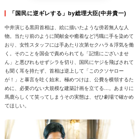
「国民に逆ギレする」by総理大臣(中井貴一)
中井演じる黒田首相は、絵に描いたような傍若無人な人
物。当たり前のように闇献金や癒着など汚職に手を染めて
おり、女性スタッフには手あたり次第セクハラ＆浮気を働
く。そのことを国会で責められても「記憶にございませ
ん」と悪びれもせずシラを切り、国民にヤジを飛ばされて
も聞く耳を持たず、首相は逆上して「このクソヤロー
が！」と暴言を吐く始末。極めつけは、公費を横領するた
めに、必要のない大規模な建築計画を立てる…。あまりに
馬鹿らしくて笑ってしまうその実態は、ぜひ劇場で確かめ
てほしい。