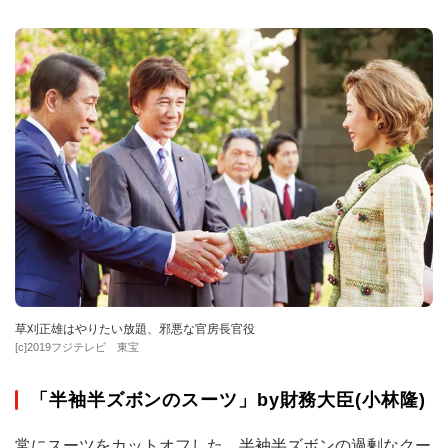
草刈正雄はやりたい放題、邪悪な官房長官役
[c]2019フジテレビ 東宝
「半袖半ズボンのスーツ」by財務大臣(小林隆)
常にスーツをカットオフした、半袖半ズボンの過剰なクー