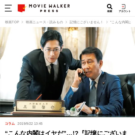
検索
アカウント
映画TOP
映画ニュース・読みもの
記憶にございません！
“こんな内閣は
コラム
2019/9/22 13:45
“こんな内閣はイヤだ”…!?『記憶にございま