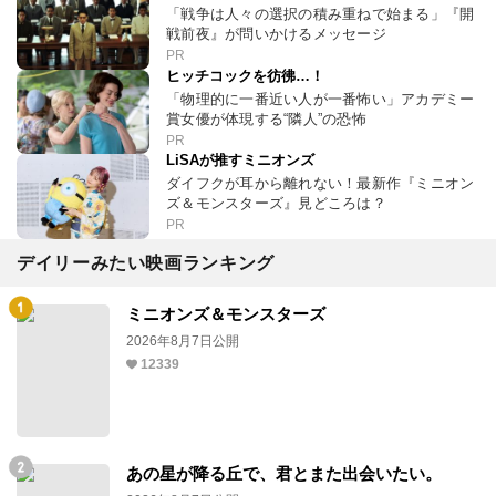
「戦争は人々の選択の積み重ねで始まる」『開
戦前夜』が問いかけるメッセージ
PR
ヒッチコックを彷彿…！
「物理的に一番近い人が一番怖い」アカデミー
賞女優が体現する“隣人”の恐怖
PR
LiSAが推すミニオンズ
ダイフクが耳から離れない！最新作『ミニオン
ズ＆モンスターズ』見どころは？
PR
デイリーみたい映画ランキング
ミニオンズ＆モンスターズ
2026年8月7日公開
12339
あの星が降る丘で、君とまた出会いたい。