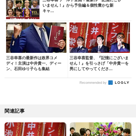
いません！』から予告編＆個性豊かな新
キャ...
三谷幸喜の最新作は政界コメ
三谷幸喜監督、『記憶にございま
ディ！主演は中井貴一、ディー
せん！』を引っさげ「中井貴一を
ン、石田ゆり子らも集結
男にしてやってくださ...
Recommended by
関連記事