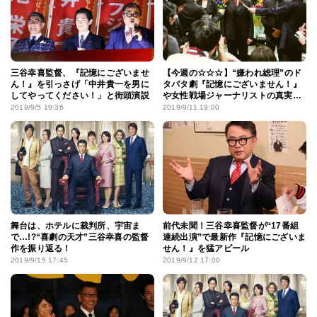
三谷幸喜監督、『記憶にございませ
【今週の☆☆☆】“嫌われ総理”のド
ん！』を引っさげ「中井貴一を男に
タバタ劇『記憶にございません！』
してやってください！」と街頭演説
や女性戦場ジャーナリストの真実を
描く『プライベート・ウォー』など
2019/9/5 19:36
2019/9/11 19:00
週末観るならこの3本！
舞台は、ホテルに裁判所、宇宙ま
前代未聞！三谷幸喜監督が“17番組
で…!?“喜劇の天才”三谷幸喜の監督
連続出演”で最新作『記憶にございま
作を振り返る！
せん！』を猛アピール
2019/9/15 17:45
2019/9/12 17:00