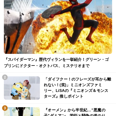
『スパイダーマン』歴代ヴィランを一挙紹介！グリーン・ゴ
ブリンにドクター・オクトパス、ミステリオまで
「ダイフクー！のフレーズが耳から離
れない！(笑)」ミニオンズファミ
リー、LiSAの『ミニオンズ＆モンス
ターズ』推しポイント
『オーメン』から半世紀…“悪魔の
子”ダミアン、苦悩と闘争の道のり