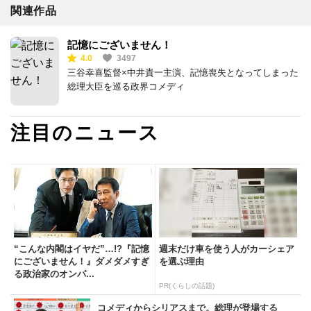
関連作品
記憶にございません！
4.0
3497
三谷幸喜監督×中井貴一主演、記憶喪失となってしまった
総理大臣を巡る政界コメディ
注目のニュース
“こんな内閣はイヤだ”…!?『記憶
週末だけ車を使う人がカーシェア
にございません！』ダメダメすぎ
を選ぶ理由
る政治家のオンパ...
PR(くらしの話題)
コメディからシリアスまで。総理が登場する