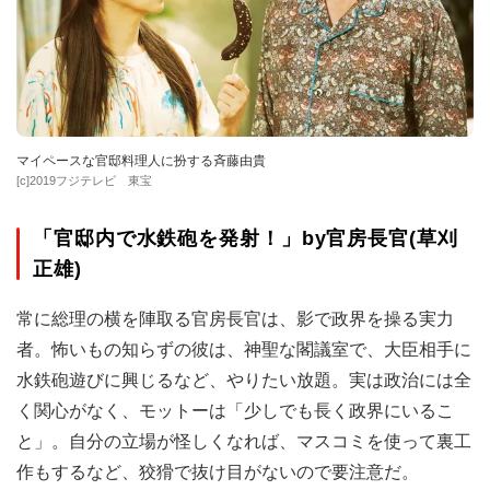
マイペースな官邸料理人に扮する斉藤由貴
[c]2019フジテレビ 東宝
「官邸内で水鉄砲を発射！」by官房長官(草刈
正雄)
常に総理の横を陣取る官房長官は、影で政界を操る実力
者。怖いもの知らずの彼は、神聖な閣議室で、大臣相手に
水鉄砲遊びに興じるなど、やりたい放題。実は政治には全
く関心がなく、モットーは「少しでも長く政界にいるこ
と」。自分の立場が怪しくなれば、マスコミを使って裏工
作もするなど、狡猾で抜け目がないので要注意だ。