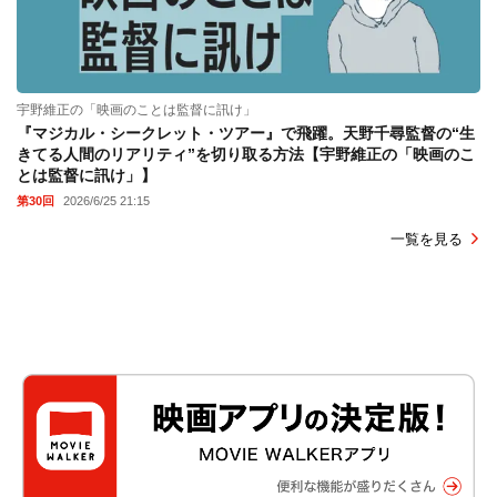
宇野維正の「映画のことは監督に訊け」
『マジカル・シークレット・ツアー』で飛躍。天野千尋監督の“生
きてる人間のリアリティ”を切り取る方法【宇野維正の「映画のこ
とは監督に訊け」】
第30回
2026/6/25 21:15
一覧を見る