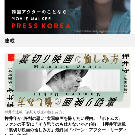
連載
押井守連載「裏切り映画の愉しみ方」
押井守が“評判の悪い”実写映画を撮りたい理由。『ボトムズ』
ファンの不安に「そう思うのも仕方ないかと(笑)」【押井守連載
「裏切り映画の愉しみ方」最終回『バーン・アフター・リーディ