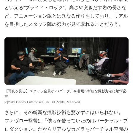
といえる“プライド・ロック”。高さや突きだす岩の長さな
ど、アニメーション版とは異なる作りをしており、リアル
を目指したスタッフ陣の努力が見て取れることだろう。
【写真を見る】スタッフ全員がVRゴーグルを着用!?斬新な撮影方法に驚愕必
至
[c]2019 Disney Enterprises, Inc. All Rights Reserved.
さらに、その斬新な撮影技術も驚かずにはいられない。
ファヴロー監督は「僕らが使っていたのはバーチャル・プ
ロダクション。だからリアルなカメラをバーチャル空間の