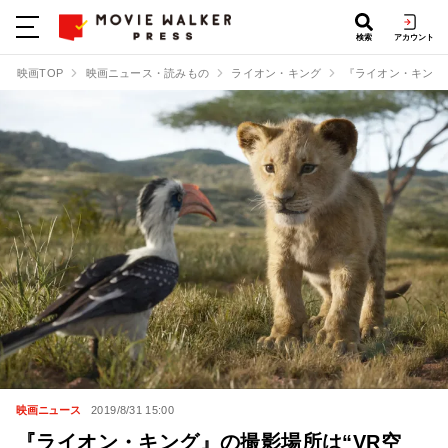
検索
アカウント
映画TOP
映画ニュース・読みもの
ライオン・キング
『ライオン・キング
映画ニュース
2019/8/31 15:00
『ライオン・キング』の撮影場所は“VR空