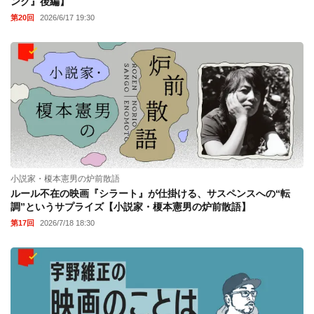
ング』後編】
第20回
2026/6/17 19:30
小説家・榎本憲男の炉前散語
ルール不在の映画『シラート』が仕掛ける、サスペンスへの“転
調”というサプライズ【小説家・榎本憲男の炉前散語】
第17回
2026/7/18 18:30