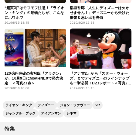
“超実写”はモフモフ注意！『ライオ
稲垣吾郎「人生にディズニーは欠か
ン・キング』の動物たちが、こんな
せません！」ディズニーから受けた
にホワホワ
影響＆思い出を告白
2019/8/15 18:45
2019/8/20 16:38
120億円突破の実写版『アラジン』
『アナ雪2』から「スター・ウォー
が、10月9日にMovieNEXで発売決
ズ」までディズニーのラインナップ
定！＜写真23点＞
を一挙公開！D23レポート＜写真25
点＞
2019/8/30 10:00
2019/8/31 13:15
ライオン・キング
ディズニー
ジョン・ファヴロー
VR
ジャングル・ブック
アイアンマン
シネマ
特集