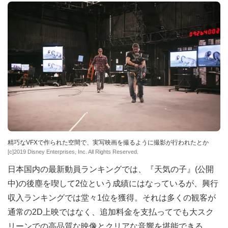
精巧なVFXで作られた空間で、実写映画を撮るように撮影が行われたとか
[c]2019 Disney Enterprises, Inc. All Rights Reserved.
日本国内の最新動員ランキングでは、『天気の子』(公開
中)の後塵を喫して2位という成績にはなっているが、興行
収入ランキングでは堂々1位を獲得。それは多くの観客が
通常の2D上映ではなく、追加料金を支払ってでも大スク
リーンでの高品質な映像とクリアな音響を堪能できる