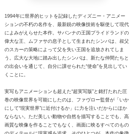
1994年に世界的ヒットを記録したディズニー・アニメー
ションの不朽の名作を、最新鋭の映像技術を駆使して現代
によみがえらせた本作。サバンナの王国プライドランドの
偉大な王、ムファサの息子として生まれたシンバは、叔父
のスカーの策略によって父を失い王国を追放されてしま
う。広大な大地に踏み出したシンバは、新たな仲間たちと
の出会いを通じて、自分に課せられた“使命”を見出してい
くことに。
実写もアニメーションも超えた“超実写版”と銘打たれた圧
巻の映像世界を可能にしたのは、ファヴロー監督が「いか
にして“現実世界”に近付けるか」に力を注いだからにほか
ならない。ただ美しい動物や自然を描写することでも、高
画質な映像を作ることでもなく、画面に映るすべてのもの
のディテールに現実感を追求。そのひとつが、本作の象徴