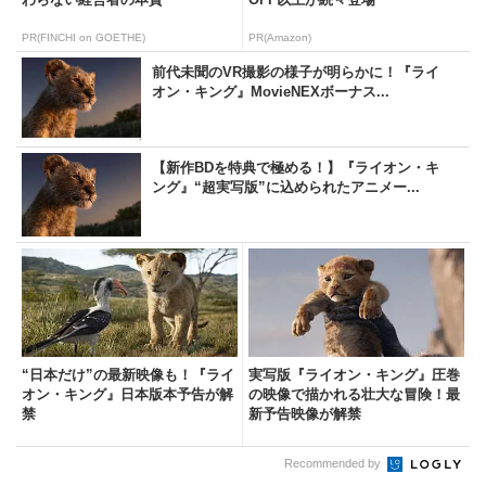
PR(FINCHI on GOETHE)
PR(Amazon)
前代未聞のVR撮影の様子が明らかに！『ライ
オン・キング』MovieNEXボーナス...
【新作BDを特典で極める！】『ライオン・キ
ング』“超実写版”に込められたアニメー...
“日本だけ”の最新映像も！『ライ
実写版『ライオン・キング』圧巻
オン・キング』日本版本予告が解
の映像で描かれる壮大な冒険！最
禁
新予告映像が解禁
Recommended by