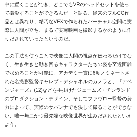
中に置くことができ、どこでもVRのヘッドセットを使っ
て撮影することができるんだ」と語る。従来のフルCG作
品とは異なり、精巧なVFXで作られたバーチャル空間に実
際に人間が立ち、まるで実写映画を撮影するかのように作
りだされていったというのだ。
この手法を使うことで映像に人間の視点が伝わるだけでな
く、生き生きと動き回るキャラクターたちの姿を至近距離
で収めることが可能に。アカデミー賞に6度ノミネートさ
れた名撮影監督キャレブ・デシャネルのカメラと、『アベ
ンジャーズ』(12)などを手掛けたジェームズ・チンランド
のプロダクション・デザイン、そしてファヴロー監督の努
力によって、実際のサバンナでも決して撮ることができな
い、唯一無二かつ最先端な映像世界が生みだされたといえ
よう。