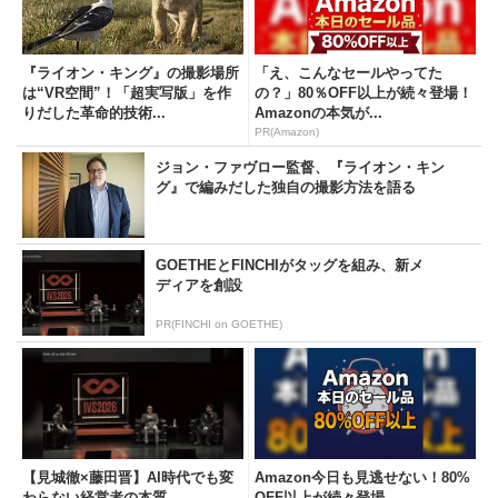
『ライオン・キング』の撮影場所
「え、こんなセールやってた
は“VR空間”！「超実写版」を作
の？」80％OFF以上が続々登場！
りだした革命的技術...
Amazonの本気が...
PR(Amazon)
ジョン・ファヴロー監督、『ライオン・キン
グ』で編みだした独自の撮影方法を語る
GOETHEとFINCHIがタッグを組み、新メ
ディアを創設
PR(FINCHI on GOETHE)
【見城徹×藤田晋】AI時代でも変
Amazon今日も見逃せない！80%
わらない経営者の本質
OFF以上が続々登場