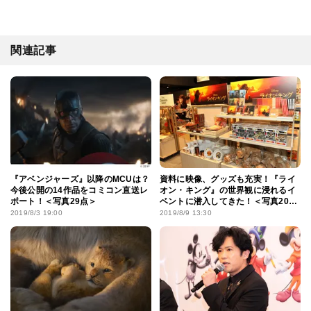
関連記事
『アベンジャーズ』以降のMCUは？
資料に映像、グッズも充実！『ライ
今後公開の14作品をコミコン直送レ
オン・キング』の世界観に浸れるイ
ポート！＜写真29点＞
ベントに潜入してきた！＜写真20点
＞
2019/8/3 19:00
2019/8/9 13:30