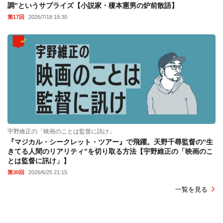
調”というサプライズ【小説家・榎本憲男の炉前散語】
第17回
2026/7/18 18:30
宇野維正の「映画のことは監督に訊け」
『マジカル・シークレット・ツアー』で飛躍。天野千尋監督の“生
きてる人間のリアリティ”を切り取る方法【宇野維正の「映画のこ
とは監督に訊け」】
第30回
2026/6/25 21:15
一覧を見る