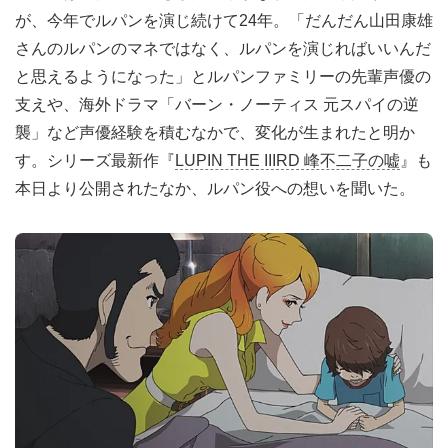
が、今年でルパンを演じ続けて24年。「だんだん山田康雄
さんのルパンのマネではなく、ルパンを演じればいいんだ
と思えるようになった」とルパンファミリーの先輩声優の
支えや、海外ドラマ「バーン・ノーティス 元スパイの逆
襲」など声優経験を積むなかで、変化が生まれたと明か
す。シリーズ最新作『
LUPIN THE IIIRD 峰不二子の嘘
』も
本日より公開されたなか、ルパン役への想いを聞いた。