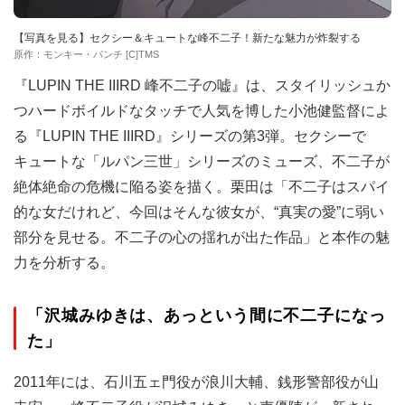
【写真を見る】セクシー＆キュートな峰不二子！新たな魅力が炸裂する
原作：モンキー・パンチ [C]TMS
『LUPIN THE IIIRD 峰不二子の嘘』は、スタイリッシュか
つハードボイルドなタッチで人気を博した小池健監督によ
る『LUPIN THE IIIRD』シリーズの第3弾。セクシーで
キュートな「ルパン三世」シリーズのミューズ、不二子が
絶体絶命の危機に陥る姿を描く。栗田は「不二子はスパイ
的な女だけれど、今回はそんな彼女が、“真実の愛”に弱い
部分を見せる。不二子の心の揺れが出た作品」と本作の魅
力を分析する。
「沢城みゆきは、あっという間に不二子になっ
た」
2011年には、石川五ェ門役が浪川大輔、銭形警部役が山