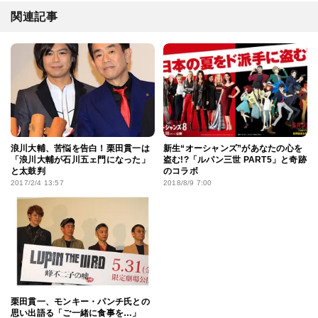
関連記事
浪川大輔、苦悩を告白！栗田貫一は
新生“オーシャンズ”があなたの心を
「浪川大輔が石川五ェ門になった」
盗む!?「ルパン三世 PART5」と奇跡
と太鼓判
のコラボ
2017/2/4 13:57
2018/8/9 7:00
栗田貫一、モンキー・パンチ氏との
思い出語る「ご一緒に食事を…」