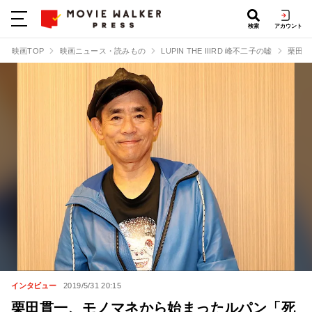
検索
アカウント
映画TOP
映画ニュース・読みもの
LUPIN THE IIIRD 峰不二子の嘘
栗田貫
インタビュー
2019/5/31 20:15
栗田貫一、モノマネから始まったルパン「死