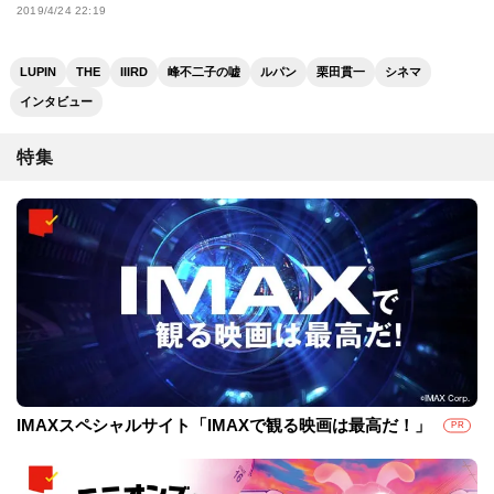
2019/4/24 22:19
LUPIN
THE
IIIRD
峰不二子の嘘
ルパン
栗田貫一
シネマ
インタビュー
特集
IMAXスペシャルサイト「IMAXで観る映画は最高だ！」
PR