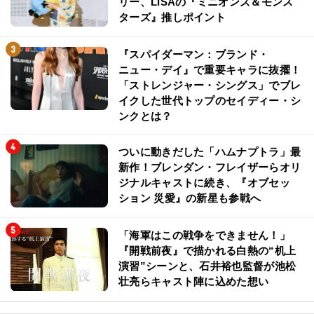
リー、LiSAの『ミニオンズ＆モンス
ターズ』推しポイント
『スパイダーマン：ブランド・
ニュー・デイ』で重要キャラに抜擢！
「ストレンジャー・シングス」でブレ
イクした世代トップのセイディー・シ
ンクとは？
ついに動きだした「ハムナプトラ」最
新作！ブレンダン・フレイザーらオリ
ジナルキャストに続き、『オブセッ
ション 災愛』の新星も参戦へ
「海軍はこの戦争をできません！」
『開戦前夜』で描かれる白熱の“机上
演習”シーンと、石井裕也監督が池松
壮亮らキャスト陣に込めた想い