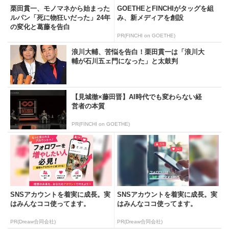
栗田貫一、モノマネから始まった
GOETHEとFINCHIがタッグを組
ルパン「死に物狂いだった」24年
み、新メディアを創設
の変化と葛藤を告白
PR(FINCHI on GOETHE)
浪川大輔、苦悩を告白！栗田貫一は「浪川大
輔が石川五ェ門になった」と太鼓判
【見城徹×藤田晋】AI時代でも変わらない経
営者の本質
PR(FINCHI on GOETHE)
SNSアカウントを着実に成長。実
SNSアカウントを着実に成長。実
はみんなココ使ってます。
はみんなココ使ってます。
PR(Dreaw合同会社)
PR(Dreaw合同会社)