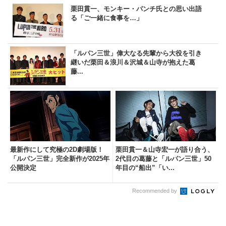
栗田貫一、モンキー・パンチ氏との思い出語
る「ご一緒に食事を…」
「ルパン三世」偉大なる先輩から大役を引き
継いだ栗田＆浪川＆沢城＆山寺が抱えた葛
藤...
最新作にして究極の2D劇場版！
栗田貫一＆山寺宏一が語り合う、
「ルパン三世」完全新作が2025年
2代目の葛藤と「ルパン三世」50
公開決定
年目の“船出”「い...
Recommended by