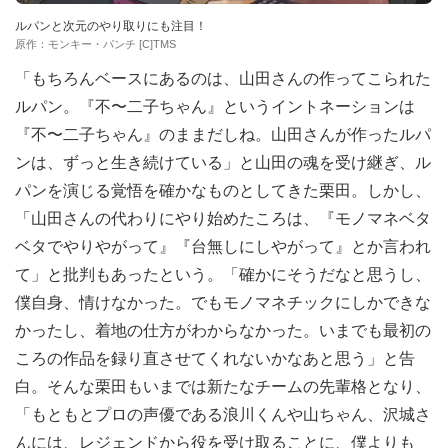
ルパンと次元のやり取りにも注目！
原作：モンキー・パンチ [C]TMS
「もちろんベースにあるのは、山田さんの作ってこられた
ルパン。『不〜二子ちゃん』というイントネーションは
『不〜二子ちゃん』のままだしね。山田さんが作ったルパ
ンは、ずっと生き続けている」と山田の魂を受け継ぎ、ル
パンを演じる覚悟を確かなものとしてきた栗田。しかし、
「山田さんの代わりにやり始めたころは、『モノマネベタ
ベタでやりやがって』『台無しにしやがって』とか言われ
て」と批判もあったという。「確かにそうだなと思うし、
僕自身、情けなかった。でもモノマネチックにしかできな
かったし、着地の仕方がわからなかった。いまでも最初の
ころの作品を録り直させてくれないかなあと思う」と告
白。そんな栗田もいまでは新たなチームの先輩格となり、
「もともとプロの声優である浪川くんや山ちゃん、沢城さ
んには、レジェンドから役を受け取ることに、僕よりも