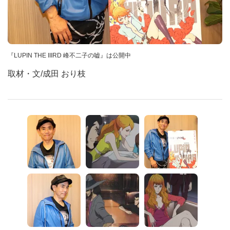
『LUPIN THE IIIRD 峰不二子の嘘』は公開中
取材・文/成田 おり枝