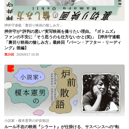
押井守連載「裏切り映画の愉しみ方」
押井守が“評判の悪い”実写映画を撮りたい理由。『ボトムズ』
ファンの不安に「そう思うのも仕方ないかと(笑)」【押井守連載
「裏切り映画の愉しみ方」最終回『バーン・アフター・リーディ
ング』後編】
第20回
2026/6/17 19:30
小説家・榎本憲男の炉前散語
ルール不在の映画『シラート』が仕掛ける、サスペンスへの“転