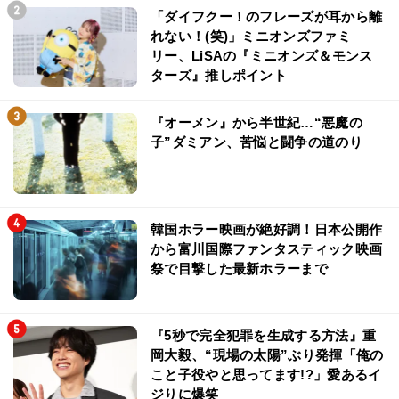
「ダイフクー！のフレーズが耳から離
れない！(笑)」ミニオンズファミ
リー、LiSAの『ミニオンズ＆モンス
ターズ』推しポイント
『オーメン』から半世紀…“悪魔の
子”ダミアン、苦悩と闘争の道のり
韓国ホラー映画が絶好調！日本公開作
から富川国際ファンタスティック映画
祭で目撃した最新ホラーまで
『5秒で完全犯罪を生成する方法』重
岡大毅、“現場の太陽”ぶり発揮「俺の
こと子役やと思ってます!?」愛あるイ
ジりに爆笑