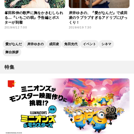
峯田和伸の歌声に胸をかきむしられ
岸井ゆきの、『愛がなんだ』で成田
る…『いちごの唄』予告編とポス
凌のラブラブすぎるアドリブにびっ
ターが到着
くり！
2019/4/12 7:00
2019/4/19 7:30
愛がなんだ
岸井ゆきの
成田凌
角田光代
イベント
シネマ
舞台挨拶
特集