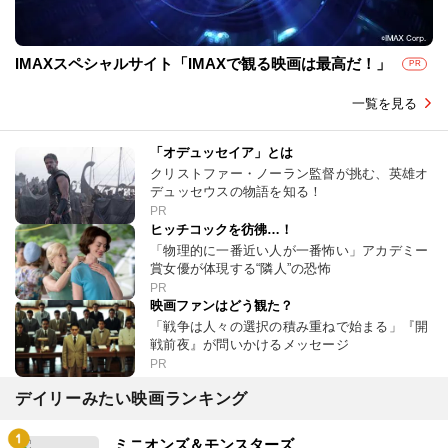
IMAXスペシャルサイト「IMAXで観る映画は最高だ！」
PR
一覧を見る
「オデュッセイア」とは
クリストファー・ノーラン監督が挑む、英雄オ
デュッセウスの物語を知る！
PR
ヒッチコックを彷彿…！
「物理的に一番近い人が一番怖い」アカデミー
賞女優が体現する“隣人”の恐怖
PR
映画ファンはどう観た？
「戦争は人々の選択の積み重ねで始まる」『開
戦前夜』が問いかけるメッセージ
PR
デイリーみたい映画ランキング
ミニオンズ＆モンスターズ