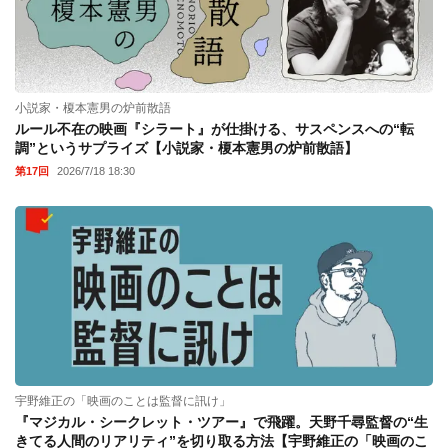
小説家・榎本憲男の炉前散語
ルール不在の映画『シラート』が仕掛ける、サスペンスへの“転
調”というサプライズ【小説家・榎本憲男の炉前散語】
第17回
2026/7/18 18:30
宇野維正の「映画のことは監督に訊け」
『マジカル・シークレット・ツアー』で飛躍。天野千尋監督の“生
きてる人間のリアリティ”を切り取る方法【宇野維正の「映画のこ