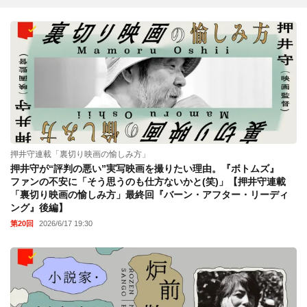
押井守連載「裏切り映画の愉しみ方」
押井守が“評判の悪い”実写映画を撮りたい理由。『ボトムズ』
ファンの不安に「そう思うのも仕方ないかと(笑)」【押井守連載
「裏切り映画の愉しみ方」最終回『バーン・アフター・リーディ
ング』後編】
第20回
2026/6/17 19:30