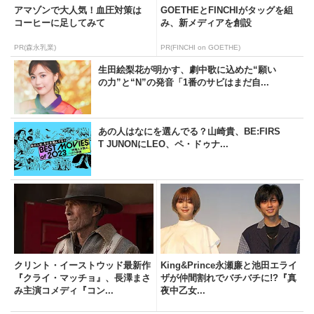
アマゾンで大人気！血圧対策は
GOETHEとFINCHIがタッグを組
コーヒーに足してみて
み、新メディアを創設
PR(森永乳業)
PR(FINCHI on GOETHE)
生田絵梨花が明かす、劇中歌に込めた“願い
の力”と“N”の発音「1番のサビはまだ自...
あの人はなにを選んでる？山崎貴、BE:FIRS
T JUNONにLEO、ペ・ドゥナ...
クリント・イーストウッド最新作
King&Prince永瀬廉と池田エライ
『クライ・マッチョ』、長澤まさ
ザが仲間割れでバチバチに!?『真
み主演コメディ『コン...
夜中乙女...