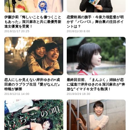
伊藤沙莉「悔しいことも傷つくこと
恋愛映画の旗手・今泉力哉監督が明
もあった」深川麻衣と共に最優秀新
かす「パンバス」舞台裏の注目ポイ
進女優賞を受賞！
ントは？
2018/11/17 20:25
2018/11/30 8:00
恋人にしか見えない岸井ゆきの×成
最終回目前、「まんぷく」姉妹が恋
田凌のラブラブ生活『愛がなんだ』
に猛進!?岸井ゆきの＆深川麻衣が“奔
特報が解禁
放な”イマドキ女子を熱演！
2018/12/11 14:00
2019/3/29 18:30