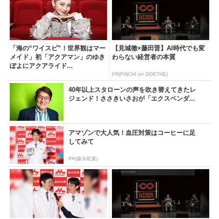
「海の“ワイスピ”！世界観はマー
【見城徹×藤田晋】AI時代でも変
メイド」初「アクアマン」のゆき
わらない経営者の本質
ぽよにアクアライド...
PR(FINCHI on GOETHE)
40年以上スタローンの声を吹き替えてきたレ
ジェンド！ささきいさおが「エクスペンダ...
アマゾンで大人気！血圧対策はコーヒーに足
してみて
PR(森永乳業)