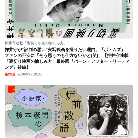
押井守連載「裏切り映画の愉しみ方」
押井守が“評判の悪い”実写映画を撮りたい理由。『ボトムズ』
ファンの不安に「そう思うのも仕方ないかと(笑)」【押井守連載
「裏切り映画の愉しみ方」最終回『バーン・アフター・リーディ
ング』後編】
第20回
2026/6/17 19:30