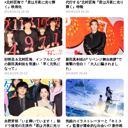
×北村匠海で『君は月夜に光り輝
代行する”北村匠海『君は月夜に光り
く』映画化
輝く』特報
2018/10/15 14:30
2018/12/6 14:34
杉咲花＆北村匠海、インフルエンザ
新田真剣佑が“リベンジ舞台挨拶”で
の新田真剣佑を気遣い「早く元気に
衝撃の告白！「大人に騙されまし
なって」
た」
2019/1/26 15:12
2019/2/5 20:49
永野芽郁「いま輝いています！」朝
気鋭のイラストレーターと『キミス
ドラ後初の主演作『君は月夜に光り
イ』監督が運命的な出会い!? 新作画