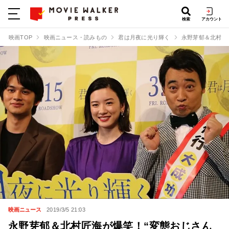
検索
アカウント
映画TOP
映画ニュース・読みもの
君は月夜に光り輝く
永野芽郁＆北村匠
映画ニュース
2019/3/5 21:03
永野芽郁＆北村匠海が爆笑！“変態おじさん