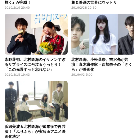
輝く』が完成！
集＆映画の世界にウットリ
2019/2/19 20:40
2019/2/28 20:30
永野芽郁、北村匠海のイケメンすぎ
北村匠海、小松菜奈、吉沢亮が共
るサプライズに号泣＆うっとり！
演！直木賞作家・西加奈子の「さく
「この光景ずっと忘れない」
ら」が映画化
2019/3/15 19:43
2019/4/2 5:00
浜辺美波＆北村匠海が姉弟役で再共
演！「ふりふら」が実写＆アニメ映
画化決定