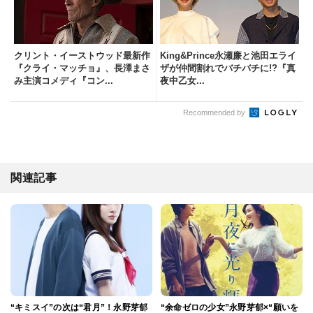
クリント・イーストウッド最新作
King&Prince永瀬廉と池田エライ
『クライ・マッチョ』、長澤まさ
ザが仲間割れでバチバチに!?『真
み主演コメディ『コン...
夜中乙女...
Recommended by
関連記事
“キミスイ”の次は“君月”！永野芽郁
“余命ゼロの少女”永野芽郁×“願いを