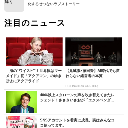
化するせつないラブストーリー
注目のニュース
「海の“ワイスピ”！世界観はマー
【見城徹×藤田晋】AI時代でも変
メイド」初「アクアマン」のゆき
わらない経営者の本質
ぽよにアクアライド...
PR(FINCHI on GOETHE)
40年以上スタローンの声を吹き替えてきたレ
ジェンド！ささきいさおが「エクスペンダ...
SNSアカウントを着実に成長。実はみんなコ
コ使ってます。