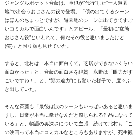
ジャングルポケット斉藤は、卓也が“代行”した“一人遊園
地”で出会うおじさんの役で登場。「僕の出てくるシーン
はほんのちょっとですが、遊園地のシーンに出てきてすご
いコミカルで面白いんです」とアピール。「最初に“変態
おじさん役”といわれて、何だその役と思いましたけど
(笑)」と困り顔も見せていた。
すると、北村は「本当に面白くて。芝居ができないくらい
面白かった」と、斉藤の面白さを絶賛。永野は「眼力がす
ごいですね！」と、“顔の迫力”にも驚いた様子で、度々ふ
き出していた。
そんな斉藤も「最後は涙のシーンもいっぱいあると思いま
すし、日常が本当に幸せなんだと感じられる作品になって
いる」と、物語の奥深さについて主張。続けて北村も「こ
の映画って本当にコミカルなところもありますが、死生観