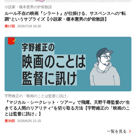
小説家・榎本憲男の炉前散語
ルール不在の映画『シラート』が仕掛ける、サスペンスへの“転
調”というサプライズ【小説家・榎本憲男の炉前散語】
第17回
2026/7/18 18:30
宇野維正の「映画のことは監督に訊け」
『マジカル・シークレット・ツアー』で飛躍。天野千尋監督の“生
きてる人間のリアリティ”を切り取る方法【宇野維正の「映画のこ
とは監督に訊け」】
第30回
2026/6/25 21:15
一覧を見る