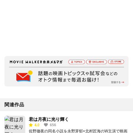
関連作品
君は月夜に光り輝く
4.0
656
佐野徹夜の同名小説を永野芽郁×北村匠海のW主演で映画