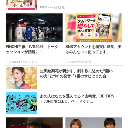
PR(Dreaw合同会社)
FINCHI主催「IVS2026」トーク
SNSアカウントを着実に成長。実
セッションが話題に！
はみんなココ使ってます。
PR(FINCHI on GOETHE)
PR(Dreaw合同会社)
生田絵梨花が明かす、劇中歌に込めた“願い
の力”と“N”の発音「1番のサビはまだ自...
あの人はなにを選んでる？山崎貴、BE:FIRS
T JUNONにLEO、ペ・ドゥナ...