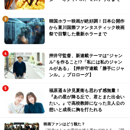
韓国ホラー映画が絶好調！日本公開作
から富川国際ファンタスティック映画
祭で目撃した最新ホラーまで
押井守監督、新連載テーマは“ジャン
ル”を作ること!?「私には私のジャン
ルがある」【押井守連載「勝手にジャ
ンル。」プロローグ】
福原遥＆汐見夏衛も思わず感無量！
『あの星が降る丘で、君とまた出会い
たい。』で高校教師になった主人公の
想いと成長に胸を打たれる
映画ファンはどう観た？