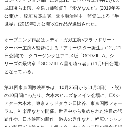
コンペティション部門に選ばれ、日本からは岸井ゆきの、
成田凌ら出演、今泉力哉監督作『愛がなんだ』(2019年春
公開)と、稲垣吾郎主演、阪本順治脚本・監督による『半
世界』(2019年2月公開)の2作品が選出された。
オープニング作品はレディ・ガガ主演×ブラッドリー・
クーパー主演＆監督による『アリー/スター誕生』(12月21
日公開)で、クロージングはアニメ版「GODZILLA」シ
リーズの最終章『GODZILLA 星を喰う者』(11月9日公開)
となっている。
第31回東京国際映画祭は、10月25日から11月3日(土・祝)
の10日間にわたり、六本木ヒルズをメイン会場に、EXシ
アター六本木、東京ミッドタウン日比谷、東京国際フォー
ラム、神楽座などで開催。世界中から集められた注目の話
題作や、日本映画の新作、過去の秀作など、幅広いジャン