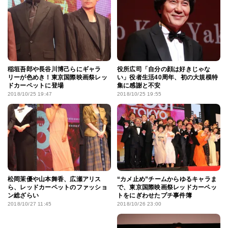
稲垣吾郎や長谷川博己らにギャラ
役所広司「自分の顔は好きじゃな
リーが色めき！東京国際映画祭レッ
い」役者生活40周年、初の大規模特
ドカーペットに登場
集に感謝と不安
2018/10/25 19:47
2018/10/25 19:55
松岡茉優や山本舞香、広瀬アリス
“カメ止め”チームからゆるキャラま
ら、レッドカーペットのファッショ
で、東京国際映画祭レッドカーペッ
ン総ざらい
トをにぎわせたプチ事件簿
2018/10/27 11:45
2018/10/26 23:00