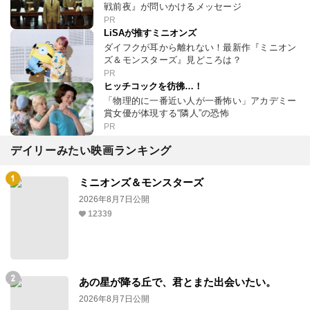
戦前夜』が問いかけるメッセージ
PR
LiSAが推すミニオンズ
ダイフクが耳から離れない！最新作『ミニオン
ズ＆モンスターズ』見どころは？
PR
ヒッチコックを彷彿…！
「物理的に一番近い人が一番怖い」アカデミー
賞女優が体現する“隣人”の恐怖
PR
デイリーみたい映画ランキング
ミニオンズ＆モンスターズ
2026年8月7日公開
12339
あの星が降る丘で、君とまた出会いたい。
2026年8月7日公開