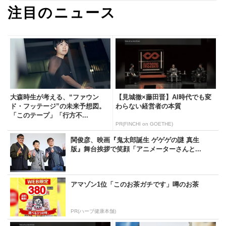
注目のニュース
大森時生が考える、“ファウン
【見城徹×藤田晋】AI時代でも変
ド・フッテージ”の未来予想図。
わらない経営者の本質
「このテープ」「行方不...
PR(FINCHI on GOETHE)
関俊彦、映画『鬼太郎誕生 ゲゲゲの謎 真生
版』舞台挨拶で笑顔「アニメーターさんと...
アマゾン1位「このお茶ガチです」噂のお茶
PR(ハーブ健康本舗)