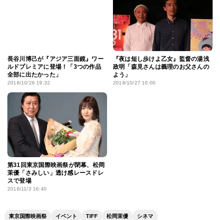
長谷川博己が『アジア三面鏡』ワー
『夜は短し歩けよ乙女』監督の湯浅
ルドプレミアに登場！「3つの作品
政明「森見さんは義理のお父さんの
全部に出たかった」
よう」
2018/10/26 19:32
2018/10/27 10:00
第31回東京国際映画祭が閉幕、松岡
茉優「さみしい」透け感レースドレ
スで登場
2018/11/3 16:40
東京国際映画祭
イベント
TIFF
松岡茉優
シネマ