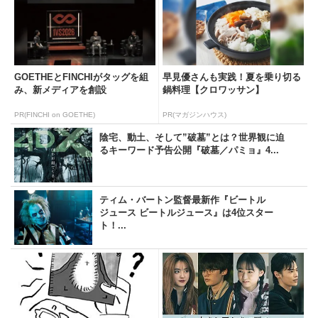
GOETHEとFINCHIがタッグを組
早見優さんも実践！夏を乗り切る
み、新メディアを創設
鍋料理【クロワッサン】
PR(FINCHI on GOETHE)
PR(マガジンハウス)
陰宅、動土、そして”破墓”とは？世界観に迫
るキーワード予告公開『破墓／パミョ』4...
ティム・バートン監督最新作『ビートル
ジュース ビートルジュース』は4位スター
ト！...