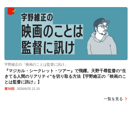
宇野維正の「映画のことは監督に訊け」
『マジカル・シークレット・ツアー』で飛躍。天野千尋監督の“生
きてる人間のリアリティ”を切り取る方法【宇野維正の「映画のこ
とは監督に訊け」】
第30回
2026/6/25 21:15
一覧を見る