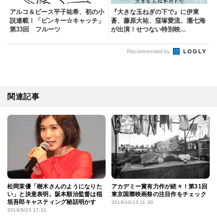
アルコ＆ピース平子祐希、初の小
『大きな玉ねぎの下で』に伊東
説連載！「ピンキー☆キャッチ」
蒼、藤原大祐、窪塚愛流、瀧七海
第33回 フルーツ
が出演！せつない特別映...
Recommended by
関連記事
松岡茉優「樹木さんのようになりた
アカデミー賞有力作が続々！第31回
い」と決意表明。阪本順治監督は稲
東京国際映画祭の注目作をチェック
垣吾郎キャスティング秘話明かす
2018/10/13 11:30
2018/9/25 17:31