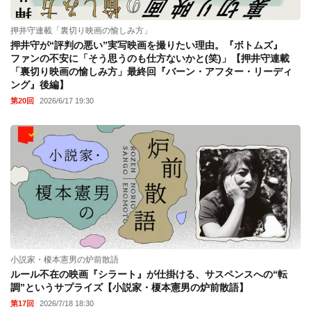
押井守連載「裏切り映画の愉しみ方」
押井守が“評判の悪い”実写映画を撮りたい理由。『ボトムズ』
ファンの不安に「そう思うのも仕方ないかと(笑)」【押井守連載
「裏切り映画の愉しみ方」最終回『バーン・アフター・リーディ
ング』後編】
第20回
2026/6/17 19:30
小説家・榎本憲男の炉前散語
ルール不在の映画『シラート』が仕掛ける、サスペンスへの“転
調”というサプライズ【小説家・榎本憲男の炉前散語】
第17回
2026/7/18 18:30