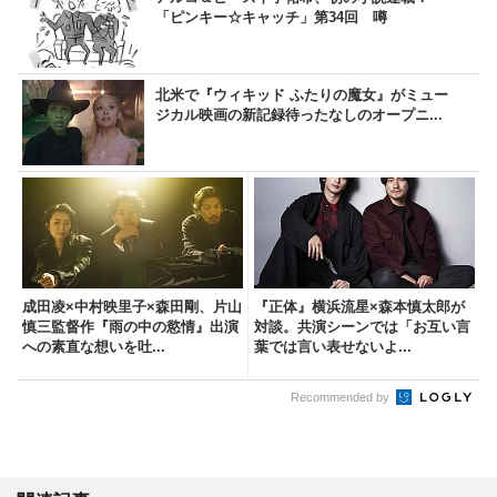
「ピンキー☆キャッチ」第34回 噂
北米で『ウィキッド ふたりの魔女』がミュー
ジカル映画の新記録待ったなしのオープニ...
成田凌×中村映里子×森田剛、片山
『正体』横浜流星×森本慎太郎が
慎三監督作『雨の中の慾情』出演
対談。共演シーンでは「お互い言
への素直な想いを吐...
葉では言い表せないよ...
Recommended by