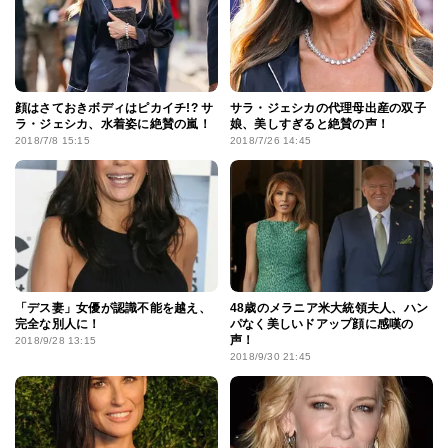
顔はさておきボディはピカイチ!? サ
サラ・ジェシカの代理母出産の双子
ラ・ジェシカ、水着姿に絶賛の嵐！
娘、美しすぎると絶賛の声！
2018/7/8 15:15
2018/7/26 14:45
「デス妻」女優が認識不能を越え、
48歳のメラニア米大統領夫人、ハン
完全な別人に！
パなく美しいドアップ顔に感嘆の
声！
2018/9/28 13:15
2018/9/30 21:45