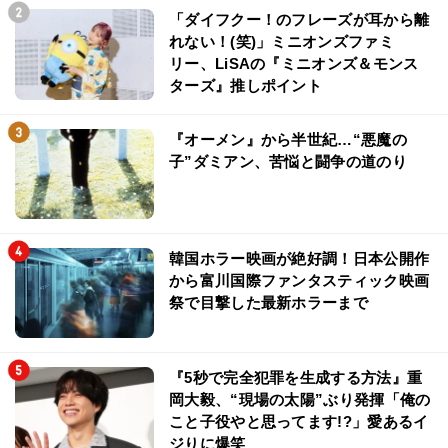
「ダイフクー！のフレーズが耳から離
れない！(笑)」ミニオンズファミ
リー、LiSAの『ミニオンズ＆モンス
ターズ』推しポイント
『オーメン』から半世紀…“悪魔の
子”ダミアン、苦悩と闘争の道のり
韓国ホラー映画が絶好調！日本公開作
から富川国際ファンタスティック映画
祭で目撃した最新ホラーまで
『5秒で完全犯罪を生成する方法』重
岡大毅、“現場の太陽”ぶり発揮「俺の
こと子役やと思ってます!?」愛あるイ
ジりに爆笑