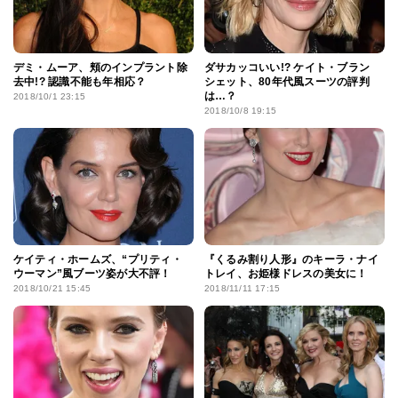
デミ・ムーア、頬のインプラント除
ダサカッコいい!? ケイト・ブラン
去中!? 認識不能も年相応？
シェット、80年代風スーツの評判
は…？
2018/10/1 23:15
2018/10/8 19:15
ケイティ・ホームズ、“プリティ・
『くるみ割り人形』のキーラ・ナイ
ウーマン”風ブーツ姿が大不評！
トレイ、お姫様ドレスの美女に！
2018/10/21 15:45
2018/11/11 17:15