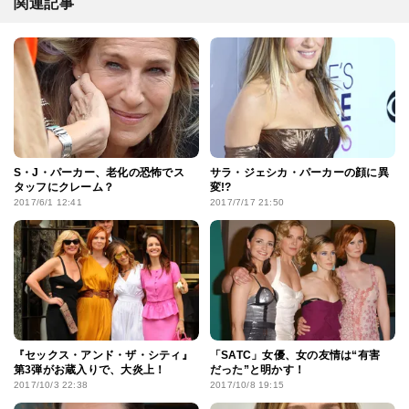
関連記事
S・J・パーカー、老化の恐怖でス
サラ・ジェシカ・パーカーの顔に異
タッフにクレーム？
変!?
2017/6/1 12:41
2017/7/17 21:50
『セックス・アンド・ザ・シティ』
「SATC」女優、女の友情は“有害
第3弾がお蔵入りで、大炎上！
だった”と明かす！
2017/10/3 22:38
2017/10/8 19:15