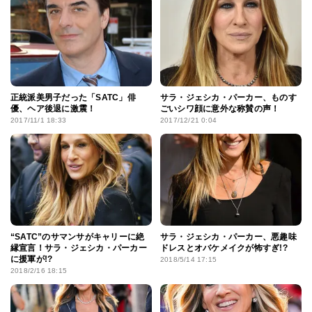
正統派美男子だった「SATC」俳
サラ・ジェシカ・パーカー、ものす
優、ヘア後退に激震！
ごいシワ顔に意外な称賛の声！
2017/11/1 18:33
2017/12/21 0:04
“SATC”のサマンサがキャリーに絶
サラ・ジェシカ・パーカー、悪趣味
縁宣言！サラ・ジェシカ・パーカー
ドレスとオバケメイクが怖すぎ!?
に援軍が!?
2018/5/14 17:15
2018/2/16 18:15