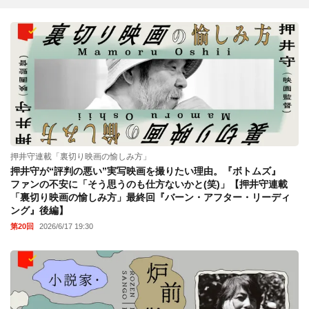
押井守連載「裏切り映画の愉しみ方」
押井守が“評判の悪い”実写映画を撮りたい理由。『ボトムズ』
ファンの不安に「そう思うのも仕方ないかと(笑)」【押井守連載
「裏切り映画の愉しみ方」最終回『バーン・アフター・リーディ
ング』後編】
第20回
2026/6/17 19:30