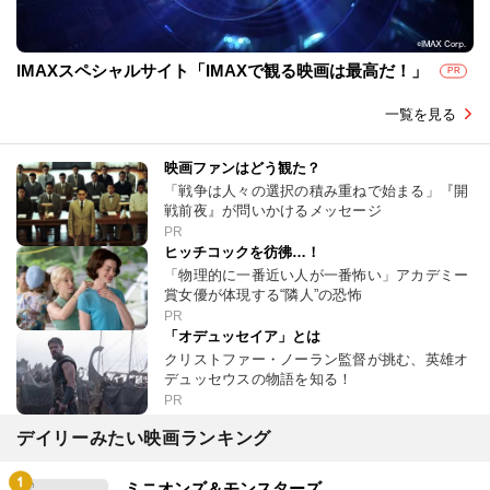
IMAXスペシャルサイト「IMAXで観る映画は最高だ！」
PR
一覧を見る
映画ファンはどう観た？
「戦争は人々の選択の積み重ねで始まる」『開
戦前夜』が問いかけるメッセージ
PR
ヒッチコックを彷彿…！
「物理的に一番近い人が一番怖い」アカデミー
賞女優が体現する“隣人”の恐怖
PR
「オデュッセイア」とは
クリストファー・ノーラン監督が挑む、英雄オ
デュッセウスの物語を知る！
PR
デイリーみたい映画ランキング
ミニオンズ＆モンスターズ