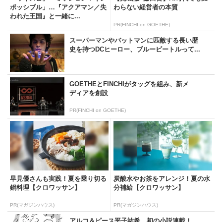
ポッシブル」…『アクアマン／失
わらない経営者の本質
われた王国』と一緒に...
PR(FINCHI on GOETHE)
スーパーマンやバットマンに匹敵する長い歴
史を持つDCヒーロー、ブルービートルって...
GOETHEとFINCHIがタッグを組み、新メ
ディアを創設
PR(FINCHI on GOETHE)
早見優さんも実践！夏を乗り切る
炭酸水やお茶をアレンジ！夏の水
鍋料理【クロワッサン】
分補給【クロワッサン】
PR(マガジンハウス)
PR(マガジンハウス)
アルコ＆ピース平子祐希、初の小説連載！