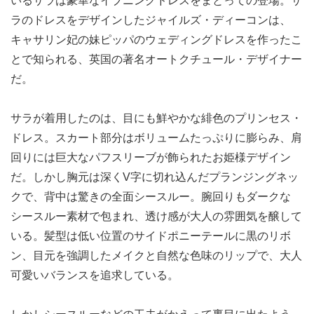
いるサラは豪華なイブニングドレスをまとっての登場。サ
ラのドレスをデザインしたジャイルズ・ディーコンは、
キャサリン妃の妹ピッパのウェディングドレスを作ったこ
とで知られる、英国の著名オートクチュール・デザイナー
だ。
サラが着用したのは、目にも鮮やかな緋色のプリンセス・
ドレス。スカート部分はボリュームたっぷりに膨らみ、肩
回りには巨大なパフスリーブが飾られたお姫様デザイン
だ。しかし胸元は深くV字に切れ込んだプランジングネッ
クで、背中は驚きの全面シースルー。腕回りもダークな
シースルー素材で包まれ、透け感が大人の雰囲気を醸して
いる。髪型は低い位置のサイドポニーテールに黒のリボ
ン、目元を強調したメイクと自然な色味のリップで、大人
可愛いバランスを追求している。