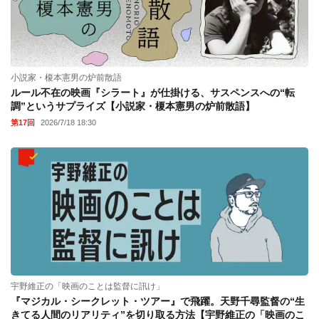
小説家・榎本憲男の炉前散語
ルール不在の映画『シラート』が仕掛ける、サスペンスへの“転
調”というサプライズ【小説家・榎本憲男の炉前散語】
第17回
2026/7/18 18:30
宇野維正の「映画のことは監督に訊け」
『マジカル・シークレット・ツアー』で飛躍。天野千尋監督の“生
きてる人間のリアリティ”を切り取る方法【宇野維正の「映画のこ