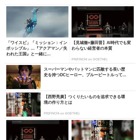
「ワイスピ」「ミッション：イン
【見城徹×藤田晋】AI時代でも変
ポッシブル」…『アクアマン／失
わらない経営者の本質
われた王国』と一緒に...
PR(FINCHI on GOETHE)
スーパーマンやバットマンに匹敵する長い歴
史を持つDCヒーロー、ブルービートルって...
【西野亮廣】つくりたいものを追求できる環
境の作り方とは
PR(FINCHI on GOETHE)