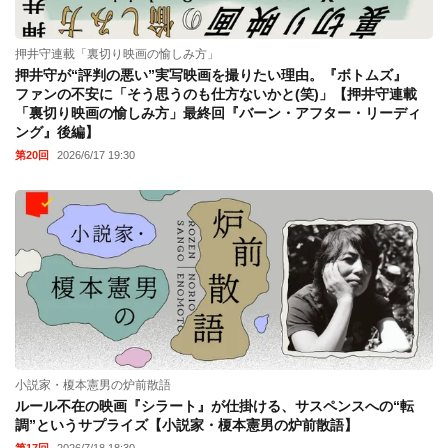
押井守連載「裏切り映画の愉しみ方」
押井守が“評判の悪い”実写映画を撮りたい理由。『ボトムズ』
ファンの不安に「そう思うのも仕方ないかと(笑)」【押井守連載
「裏切り映画の愉しみ方」最終回『バーン・アフター・リーディ
ング』後編】
第20回
2026/6/17 19:30
小説家・榎本憲男の炉前散語
ルール不在の映画『シラート』が仕掛ける、サスペンスへの“転
調”というサプライズ【小説家・榎本憲男の炉前散語】