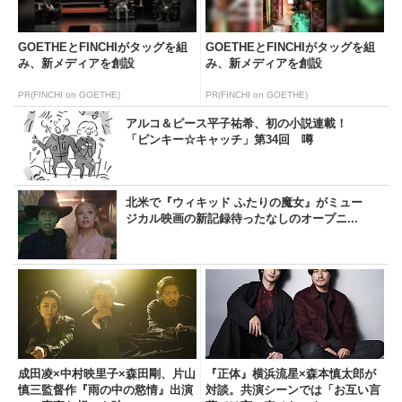
GOETHEとFINCHIがタッグを組
GOETHEとFINCHIがタッグを組
み、新メディアを創設
み、新メディアを創設
PR(FINCHI on GOETHE)
PR(FINCHI on GOETHE)
アルコ＆ピース平子祐希、初の小説連載！
「ピンキー☆キャッチ」第34回 噂
北米で『ウィキッド ふたりの魔女』がミュー
ジカル映画の新記録待ったなしのオープニ...
成田凌×中村映里子×森田剛、片山
『正体』横浜流星×森本慎太郎が
慎三監督作『雨の中の慾情』出演
対談。共演シーンでは「お互い言