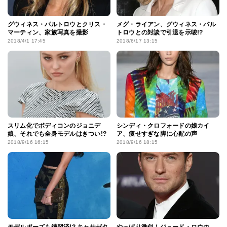
グウィネス・パルトロウとクリス・
メグ・ライアン、グウィネス・パル
マーティン、家族写真を撮影
トロウとの対談で引退を示唆!?
2018/4/1 17:45
2018/6/17 13:15
スリム化でボディコンのジョニデ
シンディ・クロフォードの娘カイ
娘、それでも全身モデルはきつい!?
ア、痩せすぎな脚に心配の声
2018/9/16 16:15
2018/9/16 18:15