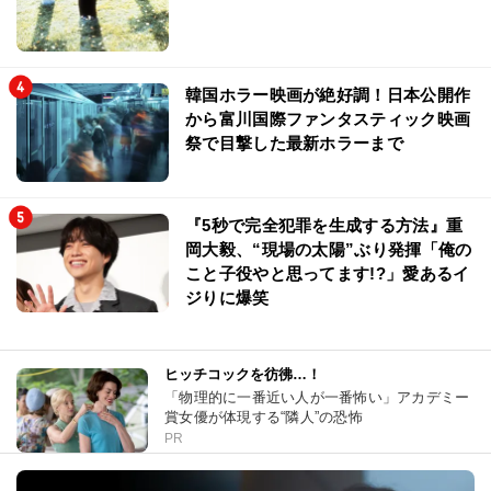
韓国ホラー映画が絶好調！日本公開作
から富川国際ファンタスティック映画
祭で目撃した最新ホラーまで
『5秒で完全犯罪を生成する方法』重
岡大毅、“現場の太陽”ぶり発揮「俺の
こと子役やと思ってます!?」愛あるイ
ジりに爆笑
ヒッチコックを彷彿…！
「物理的に一番近い人が一番怖い」アカデミー
賞女優が体現する“隣人”の恐怖
PR