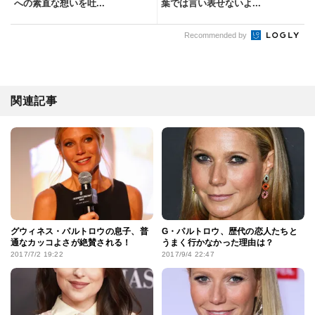
への素直な想いを吐...
葉では言い表せないよ...
Recommended by
関連記事
グウィネス・パルトロウの息子、普
G・パルトロウ、歴代の恋人たちと
通なカッコよさが絶賛される！
うまく行かなかった理由は？
2017/7/2 19:22
2017/9/4 22:47