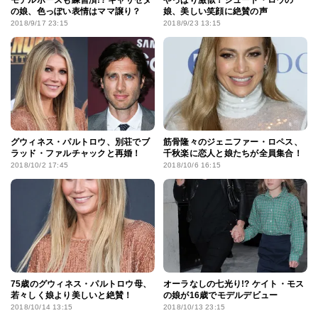
モデルポーズも練習済!? キャサゼタ
やっぱり激似！ジュード・ロウの
の娘、色っぽい表情はママ譲り？
娘、美しい笑顔に絶賛の声
2018/9/17 23:15
2018/9/23 13:15
グウィネス・パルトロウ、別荘でブ
筋骨隆々のジェニファー・ロペス、
ラッド・ファルチャックと再婚！
千秋楽に恋人と娘たちが全員集合！
2018/10/2 17:45
2018/10/6 16:15
75歳のグウィネス・パルトロウ母、
オーラなしの七光り!? ケイト・モス
若々しく娘より美しいと絶賛！
の娘が16歳でモデルデビュー
2018/10/14 13:15
2018/10/13 23:15