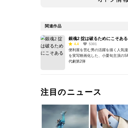
関連作品
銀魂2 掟は破るためにこそある
4.4
5301
便利屋を営む男の活躍を描く人気漫
を実写映画化した、小栗旬主演のS
代劇第2弾
注目のニュース