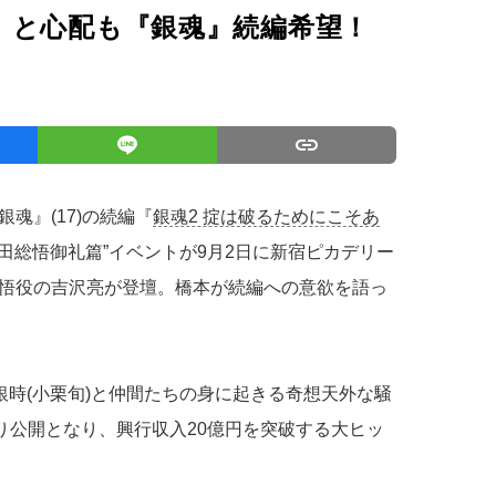
」と心配も『銀魂』続編希望！
魂』(17)の続編『
銀魂2 掟は破るためにこそあ
沖田総悟御礼篇”イベントが9月2日に新宿ピカデリー
悟役の吉沢亮が登壇。橋本が続編への意欲を語っ
銀時(小栗旬)と仲間たちの身に起きる奇想天外な騒
り公開となり、興行収入20億円を突破する大ヒッ