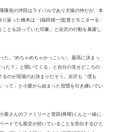
隊隊長の沖田はライバルであり犬猿の仲だが、本
振り返った橋本は「(福田雄一)監督とモニターを
いうことを語っていた印象」と吉沢の行動を暴露し
った。“めちゃめちゃかっこいい、最高に決まっ
だった？』と聞いてくる」と自分の見せどころの
認するのが現場のお決まりだそう。吉沢も「僕も
』って」と小栗から始まった習慣を引き継いでい
小栗さんのファミリーと菅田(将暉)くんと一緒に
ベートでも親交が続いていることを告白するひと