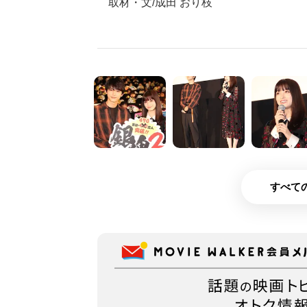
取材・文/成田 おり枝
すべての