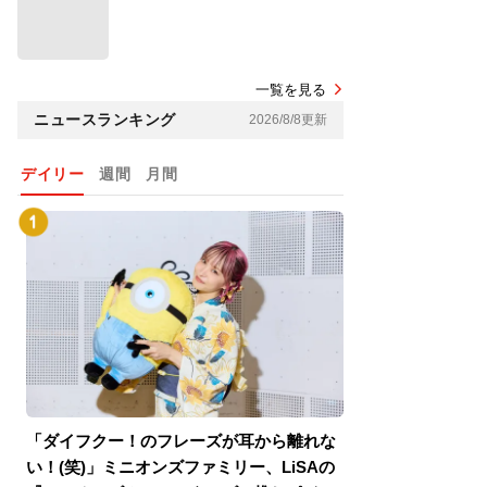
一覧を見る
ニュースランキング
2026/8/8更新
デイリー
週間
月間
「ダイフクー！のフレーズが耳から離れな
『スパイダーマン
い！(笑)」ミニオンズファミリー、LiSAの
介！グリーン・ゴ