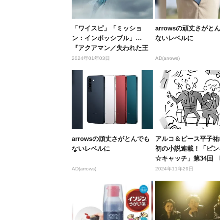
「ワイスピ」「ミッショ
arrowsの頑丈さがと
ン：インポッシブル」…
ないレベルに
『アクアマン／失われた王
国』と一緒に...
2024年01年03日
AD(arrows)
arrowsの頑丈さがとんでも
アルコ＆ピース平子祐
ないレベルに
初の小説連載！「ピン
☆キャッチ」第34回 
AD(arrows)
2024年11年29日