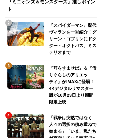
『ミニオンズ＆モンスターズ』推しポイン
トパス、ミステリ
ト
『スパイダーマン』歴代
ヴィランを一挙紹介！グ
リーン・ゴブリンにドク
ター・オクトパス、ミス
テリオまで
『耳をすませば』＆『借
りぐらしのアリエッ
ティ』がIMAXに登場！
4Kデジタルリマスター
版が10月23日より期間
限定上映
「戦争は突然ではなく
人々の選択の積み重ねで
始まる」「いま、私たち