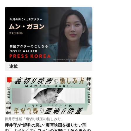
連載
押井守連載「裏切り映画の愉しみ方」
押井守が“評判の悪い”実写映画を撮りたい理
由。『ボトムズ』ファンの不安に「そう思うの