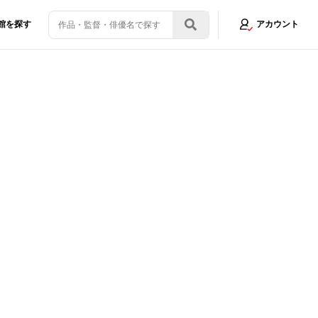
館を探す
アカウント
希望！吉沢亮と“兄貴自慢”も