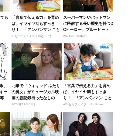
んでも
「言葉で伝える力」を育め
スーパーマンやバットマン
ば、イヤイヤ期もすっき
に匹敵する長い歴史を持つD
り！ 「アンパンマン こと
Cヒーロー、ブルービート
ばずかん...
ルって...
AD(セガフェイブ｜HugKum)
2024年01年04日
希、
北米で『ウィキッド ふたり
「言葉で伝える力」を育め
キー
の魔女』がミュージカル映
ば、イヤイヤ期もすっき
噂
画の新記録待ったなしの
り！ 「アンパンマン こと
オープニ...
ばずかん...
2024年12年01日
AD(セガフェイブ｜HugKum)