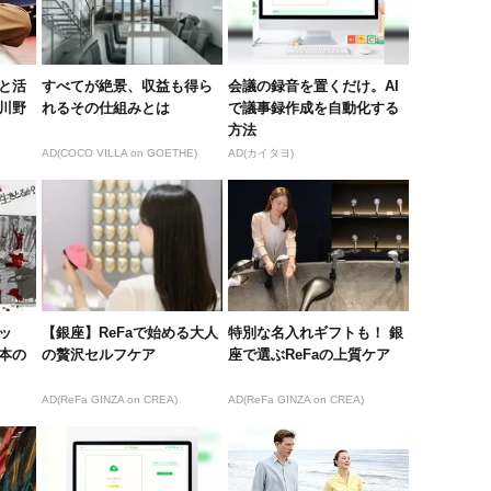
と活
すべてが絶景、収益も得ら
会議の録音を置くだけ。AI
川野
れるその仕組みとは
で議事録作成を自動化する
方法
AD(COCO VILLA on GOETHE)
AD(カイタヨ)
ッ
【銀座】ReFaで始める大人
特別な名入れギフトも！ 銀
本の
の贅沢セルフケア
座で選ぶReFaの上質ケア
AD(ReFa GINZA on CREA)
AD(ReFa GINZA on CREA)