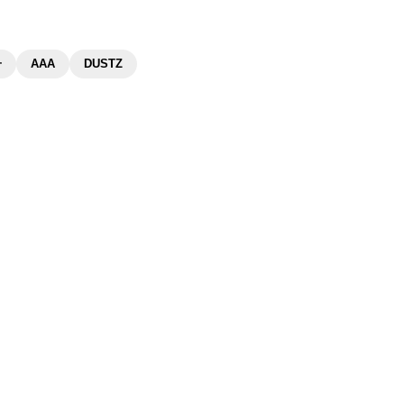
子
AAA
DUSTZ