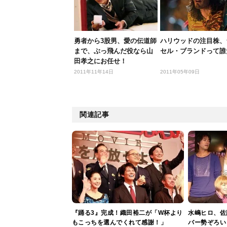
勇者から3股男、愛の伝道師
ハリウッドの注目株、
まで、ぶっ飛んだ役なら山
セル・ブランドって誰だ
田孝之にお任せ！
2011年11年14日
2011年05年09日
関連記事
『踊る3』完成！織田裕二が「W杯より
水嶋ヒロ、佐
もこっちを選んでくれて感謝！」
バー勢ぞろい