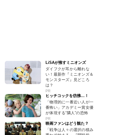
LiSAが推すミニオンズ
ダイフクが耳から離れな
い！最新作『ミニオンズ＆
モンスターズ』見どころ
は？
PR
ヒッチコックを彷彿…！
「物理的に一番近い人が一
番怖い」アカデミー賞女優
が体現する“隣人”の恐怖
PR
映画ファンはどう観た？
「戦争は人々の選択の積み