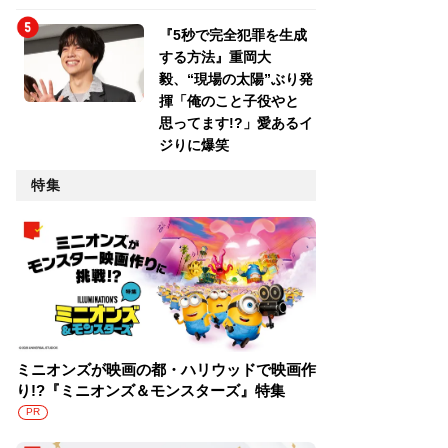
『5秒で完全犯罪を生成
する方法』重岡大
毅、“現場の太陽”ぶり発
揮「俺のこと子役やと
思ってます!?」愛あるイ
ジりに爆笑
特集
ミニオンズが映画の都・ハリウッドで映画作
り!?『ミニオンズ＆モンスターズ』特集
PR