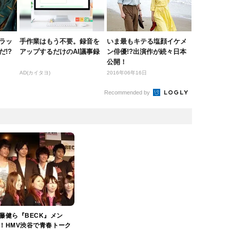
ラッ
手作業はもう不要。録音を
いま最もキテる塩顔イケメ
!?
アップするだけのAI議事録
ン俳優!?出演作が続々日本
公開！
AD(カイタヨ)
2016年06年16日
Recommended by
藤健ら『BECK』メン
！HMV渋谷で青春トーク