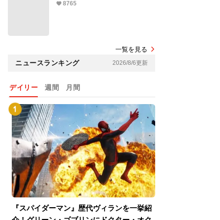
8765
一覧を見る
ニュースランキング
2026/8/6更新
デイリー
週間
月間
『スパイダーマン』歴代ヴィランを一挙紹
『スパイダーマン
介！グリーン・ゴブリンにドクター・オク
介！グリーン・ゴ