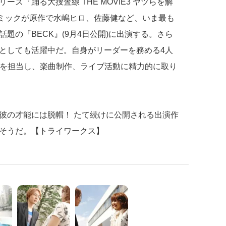
ズ『踊る大捜査線 THE MOVIE3 ヤツらを解
コミックが原作で水嶋ヒロ、佐藤健など、いま最も
題の『BECK』(9月4日公開)に出演する。さら
としても活躍中だ。自身がリーダーを務める4人
ラムを担当し、楽曲制作、ライブ活動に精力的に取り
彼の才能には脱帽！ たて続けに公開される出演作
そうだ。【トライワークス】