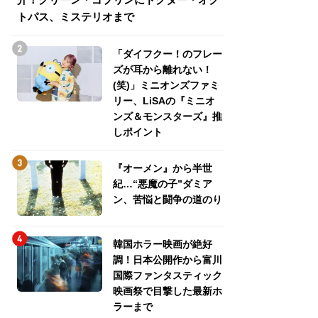
トパス、ミステリオまで
トパス、ミステリ
「ダイフクー！のフレー
ズが耳から離れない！
(笑)」ミニオンズファミ
リー、LiSAの『ミニオ
ンズ＆モンスターズ』推
しポイント
『オーメン』から半世
紀…“悪魔の子”ダミア
ン、苦悩と闘争の道のり
韓国ホラー映画が絶好
調！日本公開作から富川
国際ファンタスティック
映画祭で目撃した最新ホ
ラーまで