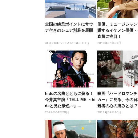
全国の絶景ポイントにサウ
俳優、ミュージシャン
ナ付きのシェア別荘を展開
躍するイケメン俳優・
直輝に注目！
AD(COCO VILLA on GOETHE)
2010年05年21日
hideの名曲とともに蘇る！
映画『ハードロマンチ
今井翼主演『TELL ME ～hi
カー』に見る、今の日
deと見た景色～』...
若者の心の痛みとは!?
2022年04年28日
2011年09年16日