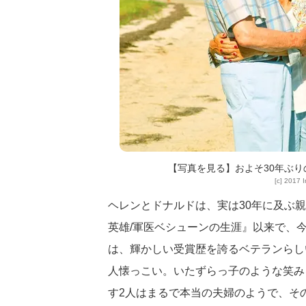
【写真を見る】およそ30年ぶ
[c] 2017 
ヘレンとドナルドは、実は30年に及ぶ親
英雄/軍医ベシューンの生涯』以来で、
は、輝かしい受賞歴を誇るベテランらし
人懐っこい。いたずらっ子のような笑み
す2人はまるで本当の夫婦のようで、そ