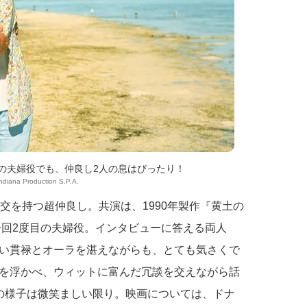
りの夫婦役でも、仲良し2人の息はぴったり！
Indiana Production S.P.A.
交を持つ超仲良し。共演は、1990年製作『黄土の
今回2度目の夫婦役。インタビューに答える両人
い貫禄とオーラを湛えながらも、とても気さくで
を浮かべ、ウィットに富んだ冗談を交えながら話
の様子は微笑ましい限り。映画については、ドナ