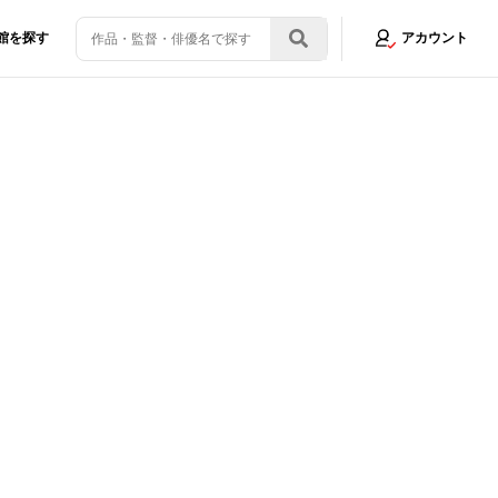
館を探す
アカウント
ーランドが30年来の仲良しと夫婦漫才？を炸裂