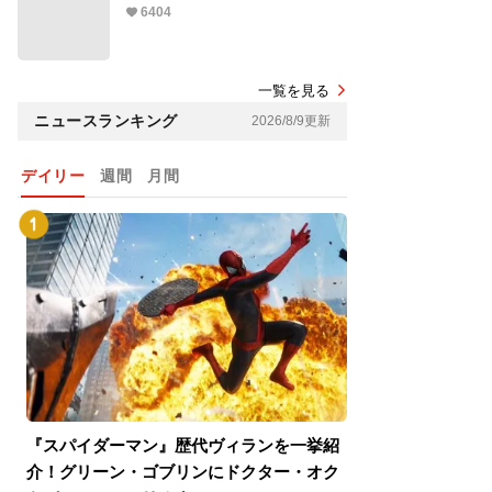
6404
一覧を見る
ニュースランキング
2026/8/9更新
デイリー
週間
月間
『スパイダーマン』歴代ヴィランを一挙紹
『スパイダーマン
介！グリーン・ゴブリンにドクター・オク
介！グリーン・ゴ