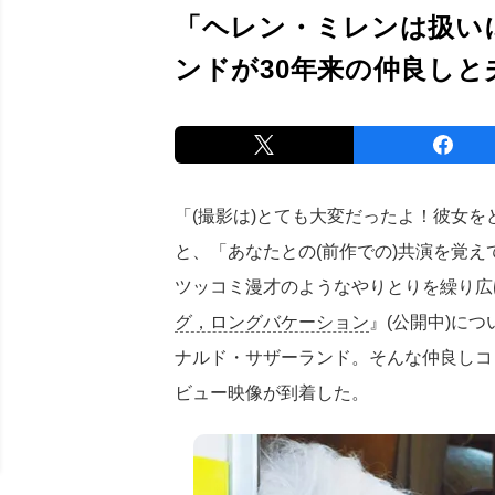
「ヘレン・ミレンは扱い
ンドが30年来の仲良しと
「(撮影は)とても大変だったよ！彼女
と、「あなたとの(前作での)共演を覚
ツッコミ漫才のようなやりとりを繰り広
グ，ロングバケーション
』(公開中)に
ナルド・サザーランド。そんな仲良しコ
ビュー映像が到着した。