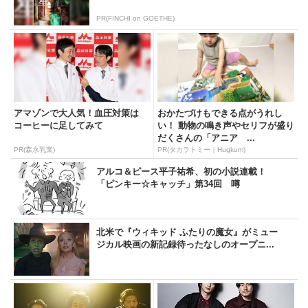
PR(FINCHI on GOETHE)
アマゾンで大人気！血圧対策は
おかたづけもできる点がうれし
コーヒーに足してみて
い！ 動物の鳴き声やセリフが盛り
だくさんの「アニア ...
PR(森永乳業)
PR(タカラトミー｜Hugkum)
アルコ＆ピース平子祐希、初の小説連載！
「ピンキー☆キャッチ」第34回 噂
北米で『ウィキッド ふたりの魔女』がミュー
ジカル映画の新記録待ったなしのオープニ...