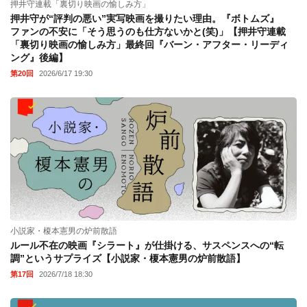
押井守連載「裏切り映画の愉しみ方」
押井守が“評判の悪い”実写映画を撮りたい理由。『ボトムズ』
ファンの不安に「そう思うのも仕方ないかと(笑)」【押井守連載
「裏切り映画の愉しみ方」最終回『バーン・アフター・リーディ
ング』後編】
第20回
2026/6/17 19:30
小説家・榎本憲男の炉前散語
ルール不在の映画『シラート』が仕掛ける、サスペンスへの“転
調”というサプライズ【小説家・榎本憲男の炉前散語】
第17回
2026/7/18 18:30