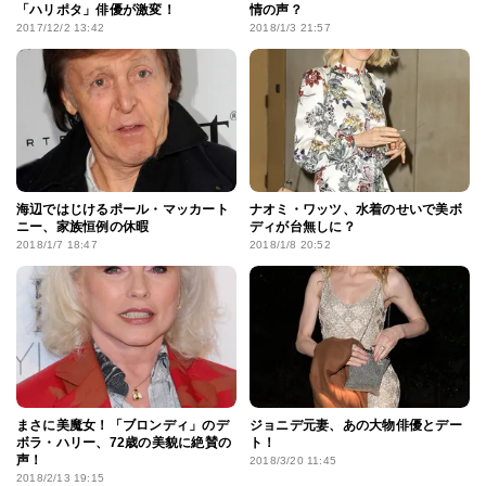
「ハリポタ」俳優が激変！
情の声？
2017/12/2 13:42
2018/1/3 21:57
海辺ではじけるポール・マッカート
ナオミ・ワッツ、水着のせいで美ボ
ニー、家族恒例の休暇
ディが台無しに？
2018/1/7 18:47
2018/1/8 20:52
まさに美魔女！「ブロンディ」のデ
ジョニデ元妻、あの大物俳優とデー
ボラ・ハリー、72歳の美貌に絶賛の
ト！
声！
2018/3/20 11:45
2018/2/13 19:15