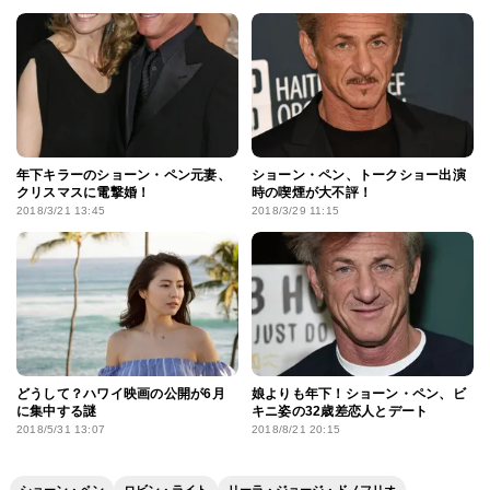
年下キラーのショーン・ペン元妻、
ショーン・ペン、トークショー出演
クリスマスに電撃婚！
時の喫煙が大不評！
2018/3/21 13:45
2018/3/29 11:15
どうして？ハワイ映画の公開が6月
娘よりも年下！ショーン・ペン、ビ
に集中する謎
キニ姿の32歳差恋人とデート
2018/5/31 13:07
2018/8/21 20:15