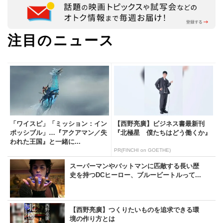
注目のニュース
「ワイスピ」「ミッション：イン
【西野亮廣】ビジネス書最新刊
ポッシブル」…『アクアマン／失
『北極星 僕たちはどう働くか』
われた王国』と一緒に...
PR(FINCHI on GOETHE)
スーパーマンやバットマンに匹敵する長い歴
史を持つDCヒーロー、ブルービートルって...
【西野亮廣】つくりたいものを追求できる環
境の作り方とは