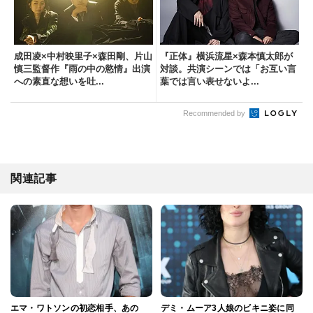
成田凌×中村映里子×森田剛、片山
『正体』横浜流星×森本慎太郎が
慎三監督作『雨の中の慾情』出演
対談。共演シーンでは「お互い言
への素直な想いを吐...
葉では言い表せないよ...
Recommended by
関連記事
エマ・ワトソンの初恋相手、あの
デミ・ムーア3人娘のビキニ姿に同