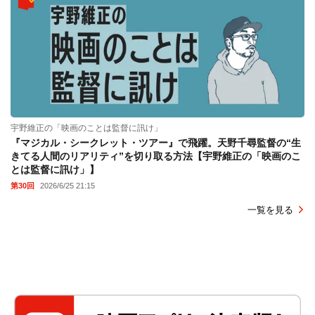
宇野維正の「映画のことは監督に訊け」
『マジカル・シークレット・ツアー』で飛躍。天野千尋監督の“生
きてる人間のリアリティ”を切り取る方法【宇野維正の「映画のこ
とは監督に訊け」】
第30回
2026/6/25 21:15
一覧を見る