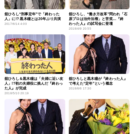
舘ひろし“刑事定年”で「終わった
舘ひろし、“働き方改革”問われ「石
人」に!? 黒木瞳とは20年ぶり共演
原プロは治外法権」と苦笑…『終
わった人』の試写会に登壇
2017/6/14 4:00
2018/4/9 20:55
舘ひろし＆黒木瞳は「夫婦に近い友
舘ひろしと黒木瞳が『終わった人』
人」!?初の夫婦役に挑んだ『終わっ
で考えた“定年”という概念
た人』が完成
2018/6/6 17:30
2018/5/10 20:19