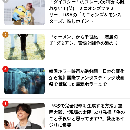
「ダイフクー！のフレーズが耳から離
れない！(笑)」ミニオンズファミ
リー、LiSAの『ミニオンズ＆モンス
ターズ』推しポイント
『オーメン』から半世紀…“悪魔の
子”ダミアン、苦悩と闘争の道のり
韓国ホラー映画が絶好調！日本公開作
から富川国際ファンタスティック映画
祭で目撃した最新ホラーまで
『5秒で完全犯罪を生成する方法』重
岡大毅、“現場の太陽”ぶり発揮「俺の
こと子役やと思ってます!?」愛あるイ
ジりに爆笑