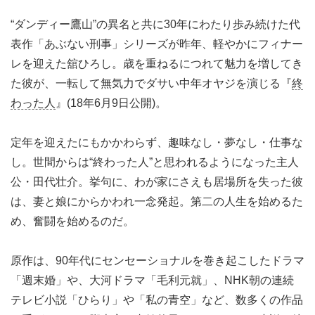
“ダンディー鷹山”の異名と共に30年にわたり歩み続けた代
表作「あぶない刑事」シリーズが昨年、軽やかにフィナー
レを迎えた舘ひろし。歳を重ねるにつれて魅力を増してき
た彼が、一転して無気力でダサい中年オヤジを演じる『
終
わった人
』(18年6月9日公開)。
定年を迎えたにもかかわらず、趣味なし・夢なし・仕事な
し。世間からは“終わった人”と思われるようになった主人
公・田代壮介。挙句に、わが家にさえも居場所を失った彼
は、妻と娘にからかわれ一念発起。第二の人生を始めるた
め、奮闘を始めるのだ。
原作は、90年代にセンセーショナルを巻き起こしたドラマ
「週末婚」や、大河ドラマ「毛利元就」、NHK朝の連続
テレビ小説「ひらり」や「私の青空」など、数多くの作品