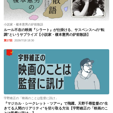
小説家・榎本憲男の炉前散語
ルール不在の映画『シラート』が仕掛ける、サスペンスへの“転
調”というサプライズ【小説家・榎本憲男の炉前散語】
第17回
2026/7/18 18:30
宇野維正の「映画のことは監督に訊け」
『マジカル・シークレット・ツアー』で飛躍。天野千尋監督の“生
きてる人間のリアリティ”を切り取る方法【宇野維正の「映画のこ