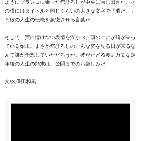
ようにブランコに乗った舘ひろしが中央に写し出され、そ
の横にはタイトルと同じぐらいの大きな文字で「暇だ。」
と彼の人生の転機を象徴させる言葉が。
そして、実に情けない表情を浮かべ、頭の上にが鳩が乗っ
ている始末。まさか舘ひろしのこんな姿を見る日が来るな
んて誰が予想していただろうか。彼がたどる波乱万丈な定
年後の人生の顛末は、公開までのお楽しみだ。
文/久保田和馬