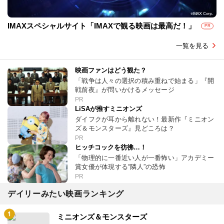
IMAXスペシャルサイト「IMAXで観る映画は最高だ！」
PR
一覧を見る
映画ファンはどう観た？
「戦争は人々の選択の積み重ねで始まる」『開
戦前夜』が問いかけるメッセージ
PR
LiSAが推すミニオンズ
ダイフクが耳から離れない！最新作『ミニオン
ズ＆モンスターズ』見どころは？
PR
ヒッチコックを彷彿…！
「物理的に一番近い人が一番怖い」アカデミー
賞女優が体現する“隣人”の恐怖
PR
デイリーみたい映画ランキング
ミニオンズ＆モンスターズ