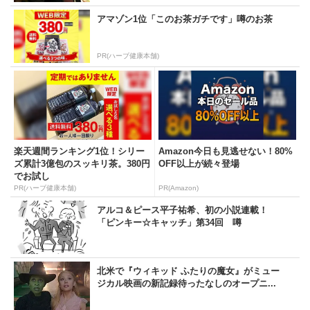
アマゾン1位「このお茶ガチです」噂のお茶
PR(ハーブ健康本舗)
楽天週間ランキング1位！シリー
Amazon今日も見逃せない！80%
ズ累計3億包のスッキリ茶。380円
OFF以上が続々登場
でお試し
PR(ハーブ健康本舗)
PR(Amazon)
アルコ＆ピース平子祐希、初の小説連載！
「ピンキー☆キャッチ」第34回 噂
北米で『ウィキッド ふたりの魔女』がミュー
ジカル映画の新記録待ったなしのオープニ...