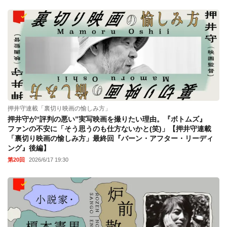
押井守連載「裏切り映画の愉しみ方」
押井守が“評判の悪い”実写映画を撮りたい理由。『ボトムズ』
ファンの不安に「そう思うのも仕方ないかと(笑)」【押井守連載
「裏切り映画の愉しみ方」最終回『バーン・アフター・リーディ
ング』後編】
第20回
2026/6/17 19:30