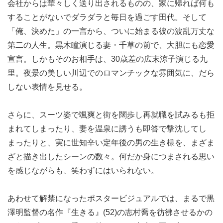
会社からは華々しく送り出されるものの、家に帰れば何も
することがないでダラダラと毎日を過ごす田代。そして
「俺、決めた」の一言から、ついに始まる彼の波乱万丈な
第二の人生。黒木瞳演じる妻・千草の前で、大胆にも恋愛
宣言。しかもそのお相手は、30歳差の広末涼子演じる九
里。夜景の美しい川辺でのロマンチックな雰囲気に、だら
しない表情を見せる。
さらに、スーツ姿で颯爽と街を闊歩し再就職を試みるも拒
まれてしまったり、妻を温泉に誘うも即答で撃沈してし
まったりと、実に世知辛い定年後の男の生き様を、まざま
ざと描き出したシーンの数々。何だか身につまされる思い
を感じながらも、笑わずにはいられない。
あわせて解禁になったポスタービジュアルでは、まるで黒
澤明監督の名作『生きる』(52)の志村喬を彷彿させるかの