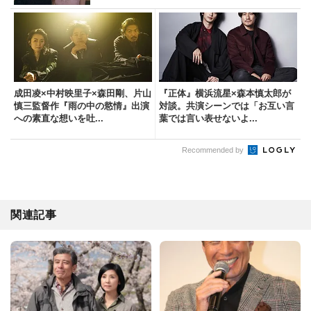
成田凌×中村映里子×森田剛、片山
『正体』横浜流星×森本慎太郎が
慎三監督作『雨の中の慾情』出演
対談。共演シーンでは「お互い言
への素直な想いを吐...
葉では言い表せないよ...
Recommended by
関連記事