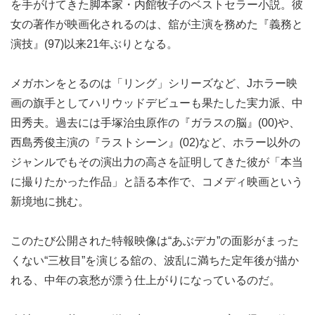
を手がけてきた脚本家・内館牧子のベストセラー小説。彼
女の著作が映画化されるのは、舘が主演を務めた『義務と
演技』(97)以来21年ぶりとなる。
メガホンをとるのは「リング」シリーズなど、Jホラー映
画の旗手としてハリウッドデビューも果たした実力派、中
田秀夫。過去には手塚治虫原作の『ガラスの脳』(00)や、
西島秀俊主演の『ラストシーン』(02)など、ホラー以外の
ジャンルでもその演出力の高さを証明してきた彼が「本当
に撮りたかった作品」と語る本作で、コメディ映画という
新境地に挑む。
このたび公開された特報映像は“あぶデカ”の面影がまった
くない“三枚目”を演じる舘の、波乱に満ちた定年後が描か
れる、中年の哀愁が漂う仕上がりになっているのだ。