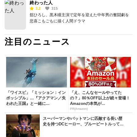
終わった人
3.2
315
舘ひろし、黒木瞳主演で定年を迎えた中年男の奮闘劇を
悲喜こもごもに描く人間ドラマ
注目のニュース
「ワイスピ」「ミッション：イン
「え、こんなセールやってた
ポッシブル」…『アクアマン／失
の？」80％OFF以上が続々登場！
われた王国』と一緒に...
Amazonの本気が...
PR(Amazon)
スーパーマンやバットマンに匹敵する長い歴
史を持つDCヒーロー、ブルービートルって...