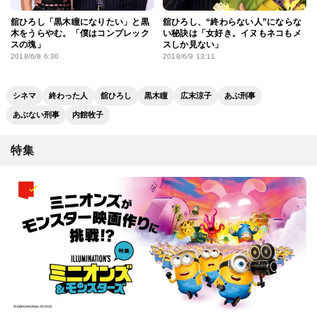
舘ひろし「黒木瞳になりたい」と黒
舘ひろし、“終わらない人”にならな
木をうらやむ。「僕はコンプレック
い秘訣は「女好き。イヌもネコもメ
スの塊」
スしか見ない」
2018/6/8 6:30
2018/6/9 13:11
シネマ
終わった人
舘ひろし
黒木瞳
広末涼子
あぶ刑事
あぶない刑事
内館牧子
特集