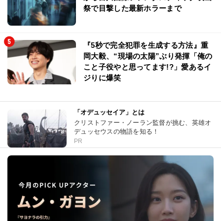
祭で目撃した最新ホラーまで
『5秒で完全犯罪を生成する方法』重
岡大毅、“現場の太陽”ぶり発揮「俺の
こと子役やと思ってます!?」愛あるイ
ジりに爆笑
「オデュッセイア」とは
クリストファー・ノーラン監督が挑む、英雄オ
デュッセウスの物語を知る！
PR