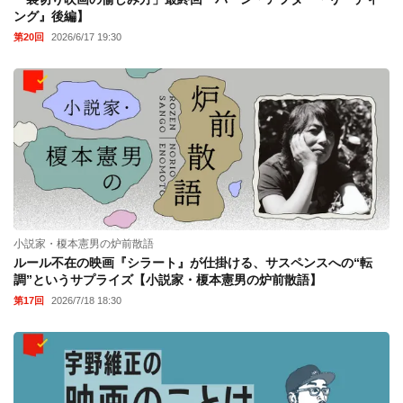
ング』後編】
第20回
2026/6/17 19:30
小説家・榎本憲男の炉前散語
ルール不在の映画『シラート』が仕掛ける、サスペンスへの“転
調”というサプライズ【小説家・榎本憲男の炉前散語】
第17回
2026/7/18 18:30