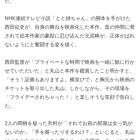
た。
NHK連続テレビ小説「とと姉ちゃん」の脚本を手がけた
西田征史が、自身の舞台を映画化した本作。昔の仲間に脅
されて絵本作家の豪邸に忍び込んだ元泥棒が、正体がばれ
ないようにと奮闘する姿を描く。
西田監督が「プライベートな時間で映画を一緒に観に行か
せていただいた」と丸山と本作を鑑賞したこと明かすと、
「そう！証拠もありますよ。横並びで」と胸元から映画の
チケットを取り出した丸山。しかしながら、その現場を
「フライデーされちゃった！」と楽しそうな笑顔で告白し
た。
2人の間柄を疑った市村が「それでお前の部屋は女っ気が
ないのか」「手を握ったりするわけ？」といじると、丸山