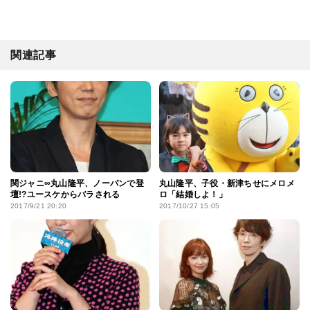
関連記事
関ジャニ∞丸山隆平、ノーパンで登
丸山隆平、子役・新津ちせにメロメ
壇!?ユースケからバラされる
ロ「結婚しよ！」
2017/9/21 20:20
2017/10/27 15:05