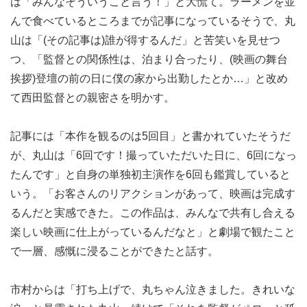
は「みんなそういうこと言う！」と大慌て。ラーメンを並
んで食べているところまでが記事になっているそうで、丸
山は「(その記事は)誰が得するんだ」と苦笑いを見せつ
つ、「監督との関係性は、泊まり合ったり、(映画の舞台
挨拶)登壇の前の日に僕の家から出勤したとか…」と改め
て西田監督との親密さを明かす。
記事には「本作を観るのは5回目」と書かれていたそうだ
が、丸山は「6回です！撮っていただいた日に、6回になっ
たんです」と自身の単独初主演作を6回も鑑賞していると
いう。「お客さんのリアクションがあって、映画は完成す
るんだと実感できた。この作品は、みんなで共有し合える
楽しい映画に仕上がっているんだなと」と劇場で観たこと
で一層、感慨に浸ることができたと話す。
市村からは「打ち上げで、丸ちゃん泣きました。きれいな