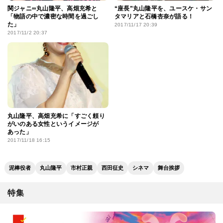
関ジャニ∞丸山隆平、高畑充希と
“座長”丸山隆平を、ユースケ・サン
「物語の中で濃密な時間を過ごし
タマリアと石橋杏奈が語る！
た」
2017/11/17 20:39
2017/11/2 20:37
丸山隆平、高畑充希に「すごく頼り
がいのある女性というイメージが
あった」
2017/11/18 16:15
泥棒役者
丸山隆平
市村正親
西田征史
シネマ
舞台挨拶
特集