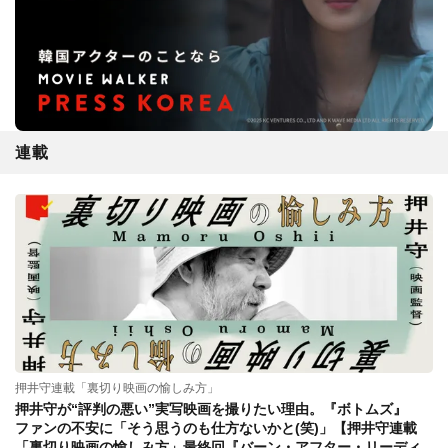
連載
押井守連載「裏切り映画の愉しみ方」
押井守が“評判の悪い”実写映画を撮りたい理由。『ボトムズ』
ファンの不安に「そう思うのも仕方ないかと(笑)」【押井守連載
「裏切り映画の愉しみ方」最終回『バーン・アフター・リーディ