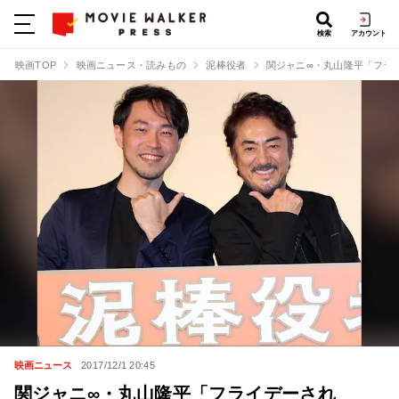
検索
アカウント
映画TOP
映画ニュース・読みもの
泥棒役者
関ジャニ∞・丸山隆平「フラ
映画ニュース
2017/12/1 20:45
関ジャニ∞・丸山隆平「フライデーされ