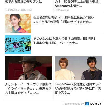
求できる環境の作り方とは
の？」80％OFF以上が続々登場！
Amazonの本気が...
PR(FINCHI on GOETHE)
PR(Amazon)
生田絵梨花が明かす、劇中歌に込めた“願い
の力”と“N”の発音「1番のサビはまだ自...
あの人はなにを選んでる？山崎貴、BE:FIRS
T JUNONにLEO、ペ・ドゥナ...
クリント・イーストウッド最新作
King&Prince永瀬廉と池田エライ
『クライ・マッチョ』、長澤まさ
ザが仲間割れでバチバチに!?『真
み主演コメディ『コン...
夜中乙女...
Recommended by