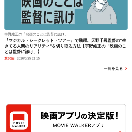
宇野維正の「映画のことは監督に訊け」
『マジカル・シークレット・ツアー』で飛躍。天野千尋監督の“生
きてる人間のリアリティ”を切り取る方法【宇野維正の「映画のこ
とは監督に訊け」】
第30回
2026/6/25 21:15
一覧を見る