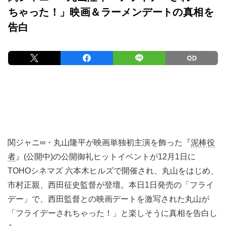
ちゃった！」映画＆ラーメンデートの真相を
告白
関ジャニ∞・丸山隆平が映画単独初主演を飾った『
泥棒役
者
』(公開中)の公開御礼ヒットイベントが12月1日に
TOHOシネマズ 六本木ヒルズで開催され、丸山をはじめ、
市村正親、西田征史監督が登壇。本日1日発売の「フライ
デー」で、西田監督との映画デートを激写された丸山が
「フライデーされちゃった！」と楽しそうに真相を告白し