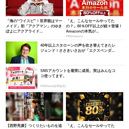
「海の“ワイスピ”！世界観はマー
「え、こんなセールやってた
メイド」初「アクアマン」のゆき
の？」80％OFF以上が続々登場！
ぽよにアクアライド...
Amazonの本気が...
PR(Amazon)
40年以上スタローンの声を吹き替えてきたレ
ジェンド！ささきいさおが「エクスペンダ...
SNSアカウントを着実に成長。実はみんなコ
コ使ってます。
PR(Dreaw合同会社)
【西野亮廣】つくりたいものを追
「え、こんなセールやってた