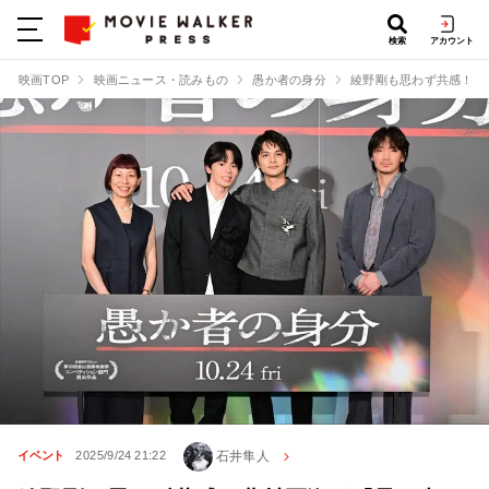
検索
アカウント
映画TOP
映画ニュース・読みもの
愚か者の身分
綾野剛も思わず共感！北
石井隼人
イベント
2025/9/24 21:22