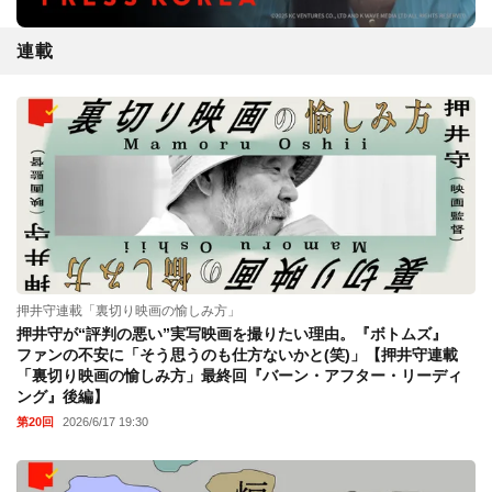
連載
押井守連載「裏切り映画の愉しみ方」
押井守が“評判の悪い”実写映画を撮りたい理由。『ボトムズ』
ファンの不安に「そう思うのも仕方ないかと(笑)」【押井守連載
「裏切り映画の愉しみ方」最終回『バーン・アフター・リーディ
ング』後編】
第20回
2026/6/17 19:30