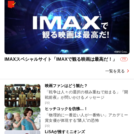
IMAXスペシャルサイト「IMAXで観る映画は最高だ！」
PR
一覧を見る
映画ファンはどう観た？
「戦争は人々の選択の積み重ねで始まる」『開
戦前夜』が問いかけるメッセージ
PR
ヒッチコックを彷彿…！
「物理的に一番近い人が一番怖い」アカデミー
賞女優が体現する“隣人”の恐怖
PR
LiSAが推すミニオンズ