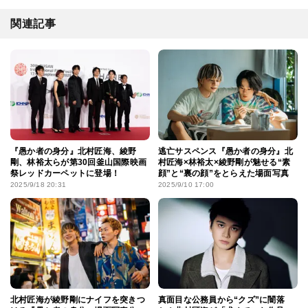
関連記事
『愚か者の身分』北村匠海、綾野
逃亡サスペンス『愚か者の身分』北
剛、林裕太らが第30回釜山国際映画
村匠海×林裕太×綾野剛が魅せる“素
祭レッドカーペットに登場！
顔”と“裏の顔”をとらえた場面写真
2025/9/18 20:31
2025/9/10 17:00
北村匠海が綾野剛にナイフを突きつ
真面目な公務員から“クズ”に闇落