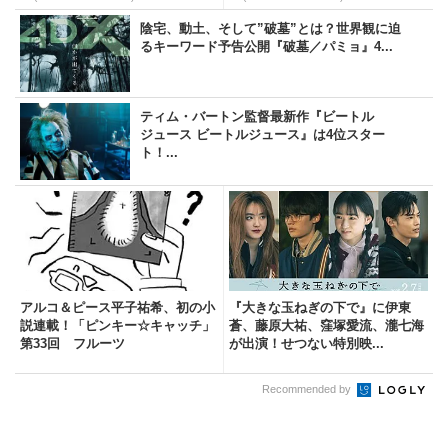
陰宅、動土、そして”破墓”とは？世界観に迫
るキーワード予告公開『破墓／パミョ』4...
ティム・バートン監督最新作『ビートル
ジュース ビートルジュース』は4位スター
ト！...
アルコ＆ピース平子祐希、初の小
『大きな玉ねぎの下で』に伊東
説連載！「ピンキー☆キャッチ」
蒼、藤原大祐、窪塚愛流、瀧七海
第33回 フルーツ
が出演！せつない特別映...
Recommended by