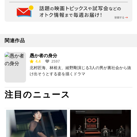
関連作品
愚か者の身分
4.4
2597
北村匠海、林裕太、綾野剛演じる3人の男が裏社会から抜
け出そうとする姿を描くドラマ
注目のニュース