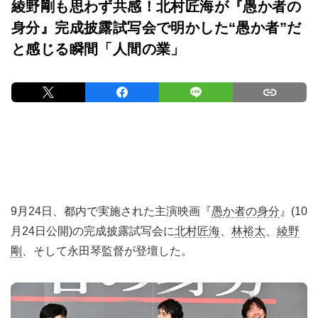
綾野剛も思わず共感！北村匠海が『愚か者の
身分』完成披露試写会で明かした“愚か者”だ
と感じる瞬間「人間の業」
9月24日、都内で実施された主演映画『
愚か者の身分
』(10
月24日公開)の完成披露試写会に
北村匠海
、
林裕太
、
綾野
剛
、そして永⽥琴監督が登壇した。