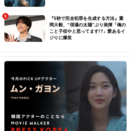
『5秒で完全犯罪を生成する方法』重
岡大毅、“現場の太陽”ぶり発揮「俺の
こと子役やと思ってます!?」愛あるイ
ジりに爆笑