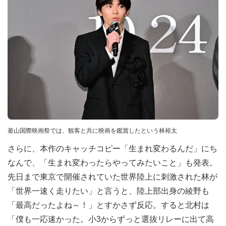
釜山国際映画祭では、観客と共に映画を鑑賞したという林裕太
さらに、本作のキャッチコピー「生まれ変わるんだ」にち
なんで、「生まれ変わったらやってみたいこと」も発表。
先日まで東京で開催されていた世界陸上に刺激された林が
「世界一速く走りたい」と言うと、陸上部出身の綾野も
「最高だったよね～！」とすかさず反応。すると北村は
「僕も一応速かった。小3からずっと選抜リレーに出て高