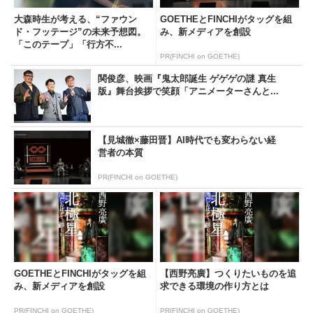
大森時生が考える、“ファウン
GOETHEとFINCHIがタッグを組
ド・フッテージ”の未来予想図。
み、新メディアを創設
「このテープ」「行方不...
PR(FINCHI on GOETHE)
関俊彦、映画『鬼太郎誕生 ゲゲゲの謎 真生
版』舞台挨拶で笑顔「アニメーターさんと...
【見城徹×藤田晋】AI時代でも変わらない経
営者の本質
PR(FINCHI on GOETHE)
GOETHEとFINCHIがタッグを組
【西野亮廣】つくりたいものを追
み、新メディアを創設
求できる環境の作り方とは
PR(FINCHI on GOETHE)
PR(FINCHI on GOETHE)