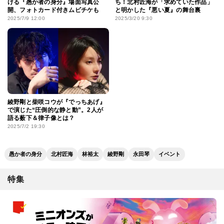
ける『愚か者の身分』場面写真公
ち！北村匠海が「求めていた作品」
開、フォトカード付きムビチケも
と明かした『悪い夏』の舞台裏
2025/7/9 12:00
2025/3/20 9:30
綾野剛と柴咲コウが『でっちあげ』
で演じた“圧倒的な静と動”。2人が
語る薮下＆律子像とは？
2025/7/2 19:30
愚か者の身分
北村匠海
林裕太
綾野剛
永⽥琴
イベント
特集