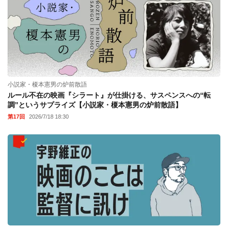
小説家・榎本憲男の炉前散語
ルール不在の映画『シラート』が仕掛ける、サスペンスへの“転
調”というサプライズ【小説家・榎本憲男の炉前散語】
第17回
2026/7/18 18:30