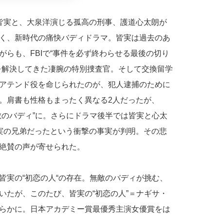
、皆実と、大泉洋演じる孤高の刑事、護道心太朗が
く、新時代の痛快バディドラマ。皆実は過去のあ
らも、FBIで“事件を必ず終わらせる最後の切り
を解決してきた凄腕の特別捜査官。そして交換留学
アテンド役を命じられたのが、犯人逮捕のために
。肩書も性格もまったく異なる2人だったが、
敵のバディ”に。さらにドラマ後半では皆実と心太
実の兄弟だったという衝撃の事実が判明。その悲
絶賛の声が寄せられた。
皆実の“初恋の人“の存在。無敵のバディが挑む、
いたが、このたび、皆実の“初恋の人”＝ナギサ・
らかに。日本アカデミー賞最優秀主演女優賞をは