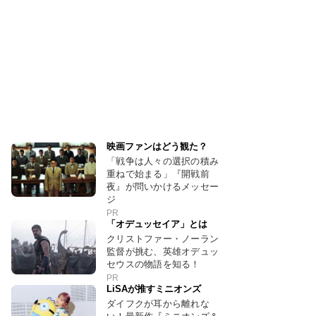
映画ファンはどう観た？
「戦争は人々の選択の積み
重ねで始まる」『開戦前
夜』が問いかけるメッセー
ジ
PR
「オデュッセイア」とは
クリストファー・ノーラン
監督が挑む、英雄オデュッ
セウスの物語を知る！
PR
LiSAが推すミニオンズ
ダイフクが耳から離れな