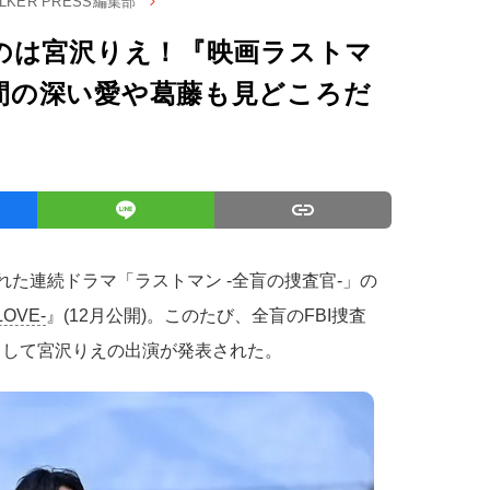
ALKER PRESS編集部
のは宮沢りえ！『映画ラストマ
』「人間の深い愛や葛藤も見どころだ
された連続ドラマ「ラストマン -全盲の捜査官-」の
OVE-
』(12月公開)。このたび、全盲のFBI捜査
役として宮沢りえの出演が発表された。