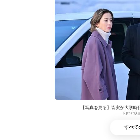
【写真を見る】皆実が大学時
[c]202
すべて