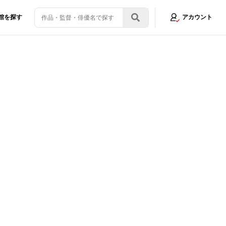
館を探す
アカウント
マン -FIRST LOVE-』「人間の深い愛や葛藤も見どころだと思います