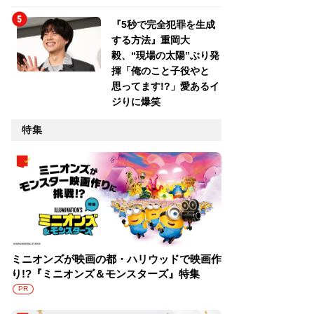
『5秒で完全犯罪を生成
する方法』重岡大
毅、“現場の太陽”ぶり発
揮「俺のこと子役やと
思ってます!?」愛あるイ
ジりに爆笑
特集
ミニオンズが映画の都・ハリウッドで映画作
り!?『ミニオンズ＆モンスターズ』特集
PR