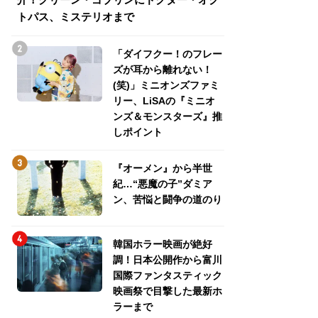
トパス、ミステリオまで
トパス、ミステリ
「ダイフクー！のフレー
ズが耳から離れない！
(笑)」ミニオンズファミ
リー、LiSAの『ミニオ
ンズ＆モンスターズ』推
しポイント
『オーメン』から半世
紀…“悪魔の子”ダミア
ン、苦悩と闘争の道のり
韓国ホラー映画が絶好
調！日本公開作から富川
国際ファンタスティック
映画祭で目撃した最新ホ
ラーまで