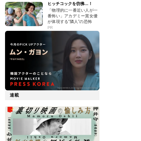
ヒッチコックを彷彿…！
「物理的に一番近い人が一
番怖い」アカデミー賞女優
が体現する“隣人”の恐怖
PR
連載