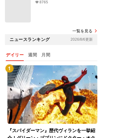
8765
一覧を見る
ニュースランキング
2026/8/6更新
デイリー
週間
月間
『スパイダーマン』歴代ヴィランを一挙紹
『スパイダーマン
介！グリーン・ゴブリンにドクター・オク
介！グリーン・ゴ