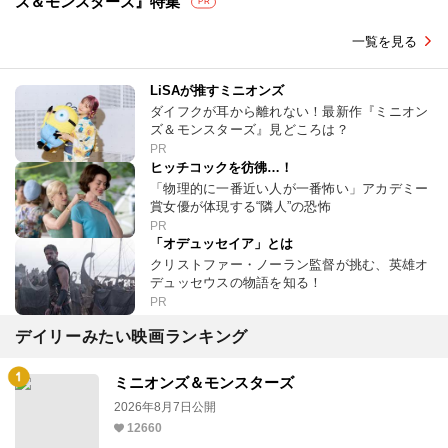
ズ＆モンスターズ』特集
PR
一覧を見る
LiSAが推すミニオンズ
ダイフクが耳から離れない！最新作『ミニオン
ズ＆モンスターズ』見どころは？
PR
ヒッチコックを彷彿…！
「物理的に一番近い人が一番怖い」アカデミー
賞女優が体現する“隣人”の恐怖
PR
「オデュッセイア」とは
クリストファー・ノーラン監督が挑む、英雄オ
デュッセウスの物語を知る！
PR
デイリーみたい映画ランキング
ミニオンズ＆モンスターズ
2026年8月7日公開
12660