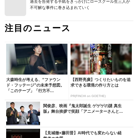
過去を告発する手紙をきっかけにロースクール生三人が
不可解な事件に巻き込まれていく
注目のニュース
大森時生が考える、“ファウン
【西野亮廣】つくりたいものを追
ド・フッテージ”の未来予想図。
求できる環境の作り方とは
「このテープ」「行方不...
PR(FINCHI on GOETHE)
関俊彦、映画『鬼太郎誕生 ゲゲゲの謎 真生
版』舞台挨拶で笑顔「アニメーターさんと...
【見城徹×藤田晋】AI時代でも変わらない経