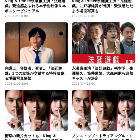
King ＆ Prince永瀬廉主演『法廷遊
King & Prince永瀬廉主演『法廷遊
戯』緊迫感あふれる本予告映像＆本
戯』に戸塚純貴が出演！緊張感ただ
ポスタービジュアル
よう場面写真も
2023/8/23 8:00
2023/8/10 8:00
弁護士、容疑者、死者…『法廷遊
永瀬廉主演『法廷遊戯』柄本明、生
戯』3つの立場が交錯する特報映像
瀬勝久、筒井道隆、大森南朋ら追加
＆場面写真解禁
キャストが決定
2023/6/16 8:00
2023/6/7 12:00
衝撃の断片カットも！King ＆
ノンストップ・トライアングル・ミ