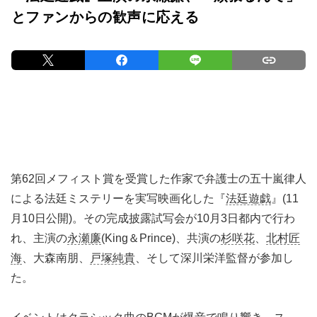
とファンからの歓声に応える
第62回メフィスト賞を受賞した作家で弁護士の五十嵐律人
による法廷ミステリーを実写映画化した『
法廷遊戯
』(11
月10日公開)。その完成披露試写会が10月3日都内で行わ
れ、主演の
永瀬廉
(King＆Prince)、共演の
杉咲花
、
北村匠
海
、大森南朋、
戸塚純貴
、そして深川栄洋監督が参加し
た。