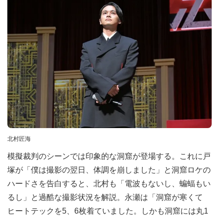
北村匠海
模擬裁判のシーンでは印象的な洞窟が登場する。これに戸
塚が「僕は撮影の翌日、体調を崩しました」と洞窟ロケの
ハードさを告白すると、北村も「電波もないし、蝙蝠もい
るし」と過酷な撮影状況を解説。永瀬は「洞窟が寒くて
ヒートテックを5、6枚着ていました。しかも洞窟には丸1