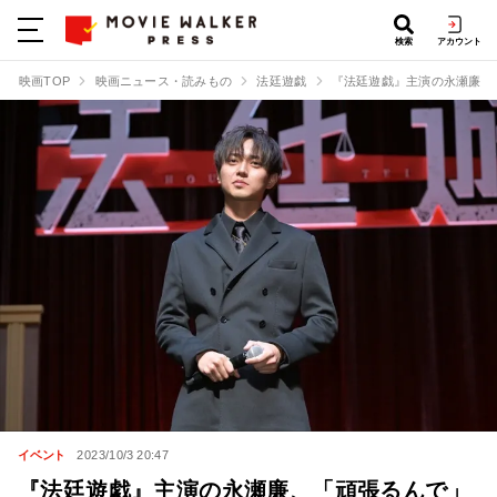
検索
アカウント
映画TOP
映画ニュース・読みもの
法廷遊戯
『法廷遊戯』主演の永瀬廉、
イベント
2023/10/3 20:47
『法廷遊戯』主演の永瀬廉、「頑張るんで」