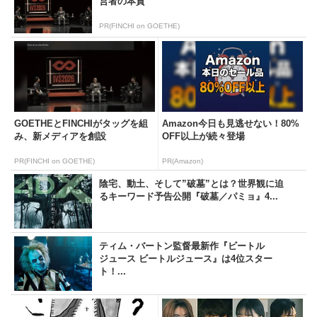
営者の本質
PR(FINCHI on GOETHE)
GOETHEとFINCHIがタッグを組
Amazon今日も見逃せない！80%
み、新メディアを創設
OFF以上が続々登場
PR(FINCHI on GOETHE)
PR(Amazon)
陰宅、動土、そして”破墓”とは？世界観に迫
るキーワード予告公開『破墓／パミョ』4...
ティム・バートン監督最新作『ビートル
ジュース ビートルジュース』は4位スター
ト！...