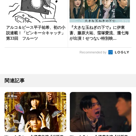
アルコ＆ピース平子祐希、初の小
『大きな玉ねぎの下で』に伊東
説連載！「ピンキー☆キャッチ」
蒼、藤原大祐、窪塚愛流、瀧七海
第33回 フルーツ
が出演！せつない特別映...
Recommended by
関連記事