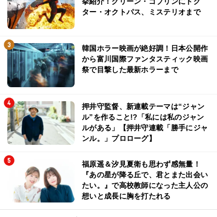
挙紹介！グリーン・ゴブリンにドク
ター・オクトパス、ミステリオまで
韓国ホラー映画が絶好調！日本公開作
から富川国際ファンタスティック映画
祭で目撃した最新ホラーまで
押井守監督、新連載テーマは“ジャン
ル”を作ること!?「私には私のジャン
ルがある」【押井守連載「勝手にジャ
ンル。」プロローグ】
福原遥＆汐見夏衛も思わず感無量！
『あの星が降る丘で、君とまた出会い
たい。』で高校教師になった主人公の
想いと成長に胸を打たれる