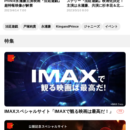
Prince永瀬廉主演映画『法廷遊戯』
ステリー『法廷遊戯』映画化決定！
超特報映像が解禁
主演は永瀬廉、共演に杉本花＆北村
匠海
2023/4/14 7:00
2023/3/10 8:00
法廷遊戯
戸塚純貴
永瀬廉
KingandPrince
ジャニーズ
イベント
特集
IMAXスペシャルサイト「IMAXで観る映画は最高だ！」
PR