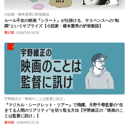
小説家・榎本憲男の炉前散語
ルール不在の映画『シラート』が仕掛ける、サスペンスへの“転
調”というサプライズ【小説家・榎本憲男の炉前散語】
第17回
2026/7/18 18:30
宇野維正の「映画のことは監督に訊け」
『マジカル・シークレット・ツアー』で飛躍。天野千尋監督の“生
きてる人間のリアリティ”を切り取る方法【宇野維正の「映画のこ
とは監督に訊け」】
第30回
2026/6/25 21:15