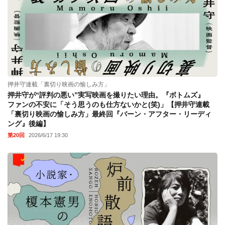
押井守連載「裏切り映画の愉しみ方」
押井守が“評判の悪い”実写映画を撮りたい理由。『ボトムズ』
ファンの不安に「そう思うのも仕方ないかと(笑)」【押井守連載
「裏切り映画の愉しみ方」最終回『バーン・アフター・リーディ
ング』後編】
第20回
2026/6/17 19:30