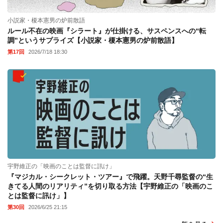
小説家・榎本憲男の炉前散語
ルール不在の映画『シラート』が仕掛ける、サスペンスへの“転
調”というサプライズ【小説家・榎本憲男の炉前散語】
第17回
2026/7/18 18:30
宇野維正の「映画のことは監督に訊け」
『マジカル・シークレット・ツアー』で飛躍。天野千尋監督の“生
きてる人間のリアリティ”を切り取る方法【宇野維正の「映画のこ
とは監督に訊け」】
第30回
2026/6/25 21:15