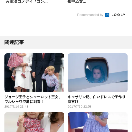
み主演コメディ『コン...
夜中乙女...
Recommended by
関連記事
ジョージ王子とシャーロット王女、
キャサリン妃、白いドレスで子作り
ワルシャワ空港に到着！
宣言!?
2017/7/19 21:43
2017/7/20 22:58