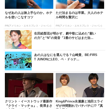
なぜあの人は旅上手なのか。ホテ
ただ泊まるのは卒業。大人のホテ
ルを使いこなすコツ
ル時間を贅沢に
PR(アメリカン・エキスプレス・ジャパン)
PR(アメリカン・エキスプレス・ジャパン)
生田絵梨花が明かす、劇中歌に込めた“願い
の力”と“N”の発音「1番のサビはまだ自...
あの人はなにを選んでる？山崎貴、BE:FIRS
T JUNONにLEO、ペ・ドゥナ...
クリント・イーストウッド最新作
King&Prince永瀬廉と池田エライ
『クライ・マッチョ』、長澤まさ
ザが仲間割れでバチバチに!?『真