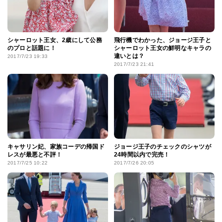
シャーロット王女、2歳にして公務
飛行機でわかった、ジョージ王子と
のプロと話題に！
シャーロット王女の鮮明なキャラの
違いとは？
2017/7/23 19:33
2017/7/23 21:41
キャサリン妃、家族コーデの帰国ド
ジョージ王子のチェックのシャツが
レスが最悪と不評！
24時間以内で完売！
2017/7/25 10:22
2017/7/26 20:05