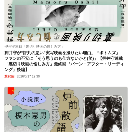
押井守連載「裏切り映画の愉しみ方」
押井守が“評判の悪い”実写映画を撮りたい理由。『ボトムズ』
ファンの不安に「そう思うのも仕方ないかと(笑)」【押井守連載
「裏切り映画の愉しみ方」最終回『バーン・アフター・リーディ
ング』後編】
第20回
2026/6/17 19:30