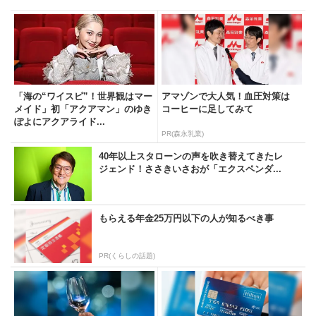
「海の“ワイスピ”！世界観はマー
アマゾンで大人気！血圧対策は
メイド」初「アクアマン」のゆき
コーヒーに足してみて
ぽよにアクアライド...
PR(森永乳業)
40年以上スタローンの声を吹き替えてきたレ
ジェンド！ささきいさおが「エクスペンダ...
もらえる年金25万円以下の人が知るべき事
PR(くらしの話題)