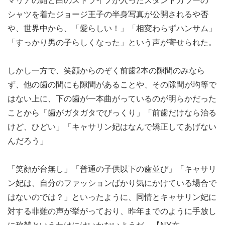
マリアの紺と白のストライプが入ったスタンドカラーの
シャツを着たジョージ王子の半身写真が公開されるや否
や、世界中から、「愛らしい！」「相変わらずハンサム」
「すっかり男の子らしくなった」という声が寄せられた。
しかし一方で、笑顔からのぞく前歯2本の隙間のみなら
ず、他の歯の間にも隙間があることや、その隙間が均等で
はない上に、下の歯が一本曲がっているのが明らかだった
ことから「歯がガタガタでびっくり」「前歯だけなら治る
けど、ひどい」「キャサリン妃はなんで矯正してあげない
んだろう」
「笑顔が台無し」「普通の子供以下の歯並び」「キャサリ
ン妃は、自分のファッションばかり気にかけている場合で
はないのでは？」といったように、同情とキャサリン妃に
対する非難の声が挙がっており、昨年までのように手放し