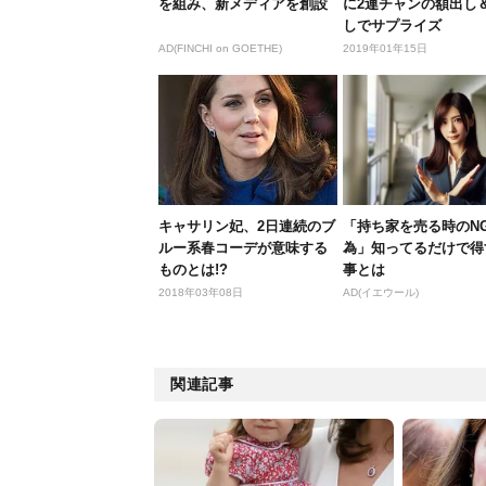
を組み、新メディアを創設
に2連チャンの額出し
しでサプライズ
AD(FINCHI on GOETHE)
2019年01年15日
キャサリン妃、2日連続のブ
「持ち家を売る時のN
ルー系春コーデが意味する
為」知ってるだけで得
ものとは!?
事とは
2018年03年08日
AD(イエウール)
関連記事