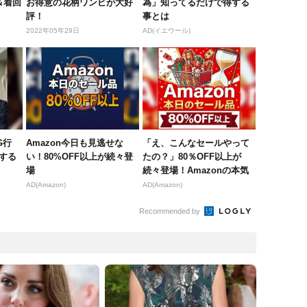
＆着回
お得意の花柄ワンピが大好
為」知ってるだけで得する
評！
事とは
2022年05年29日
AD(イエウール)
G行
Amazon今日も見逃せな
「え、こんなセールやって
する
い！80%OFF以上が続々登
たの？」80％OFF以上が
場
続々登場！Amazonの本気
が...
AD(Amazon)
AD(Amazon)
Recommended by