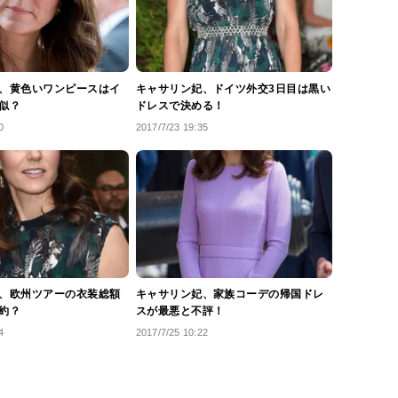
、黄色いワンピースはイ
キャサリン妃、ドイツ外交3日目は黒い
似？
ドレスで決める！
0
2017/7/23 19:35
、欧州ツアーの衣装総額
キャサリン妃、家族コーデの帰国ドレ
約？
スが最悪と不評！
4
2017/7/25 10:22