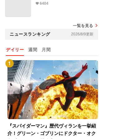
6404
一覧を見る
ニュースランキング
2026/8/9更新
デイリー
週間
月間
『スパイダーマン』歴代ヴィランを一挙紹
『スパイダーマン
介！グリーン・ゴブリンにドクター・オク
介！グリーン・ゴ