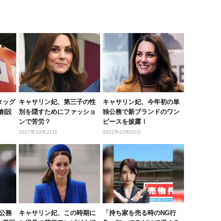
がタッグ
キャサリン妃、第三子の性
キャサリン妃、今年初の単
創設
別を隠すためにファッショ
独公務で新ブランドのワン
ンで苦労？
ピースを披露！
2017年10年21日
2022年02年02日
公務
キャサリン妃、この時期に
「持ち家を売る時のNG行