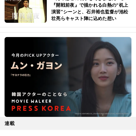
『開戦前夜』で描かれる白熱の“机上
演習”シーンと、石井裕也監督が池松
壮亮らキャスト陣に込めた想い
連載