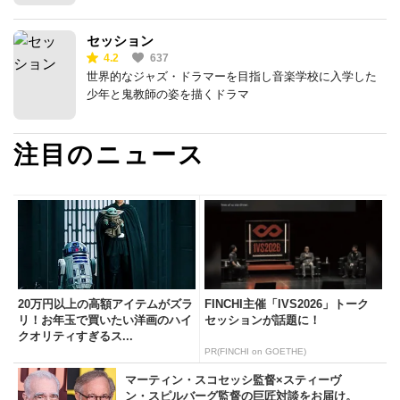
セッション
4.2
637
世界的なジャズ・ドラマーを目指し音楽学校に入学した
少年と鬼教師の姿を描くドラマ
注目のニュース
20万円以上の高額アイテムがズラ
FINCHI主催「IVS2026」トーク
リ！お年玉で買いたい洋画のハイ
セッションが話題に！
クオリティすぎるス...
PR(FINCHI on GOETHE)
マーティン・スコセッシ監督×スティーヴ
ン・スピルバーグ監督の巨匠対談をお届け。