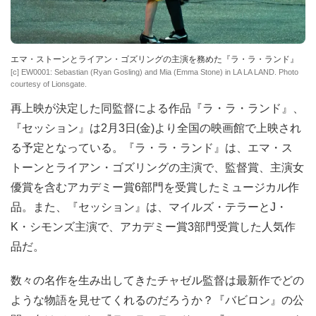
エマ・ストーンとライアン・ゴズリングの主演を務めた『ラ・ラ・ランド』
[c] EW0001: Sebastian (Ryan Gosling) and Mia (Emma Stone) in LA LA LAND. Photo
courtesy of Lionsgate.
再上映が決定した同監督による作品『ラ・ラ・ランド』、
『セッション』は2月3日(金)より全国の映画館で上映され
る予定となっている。『ラ・ラ・ランド』は、エマ・ス
トーンとライアン・ゴズリングの主演で、監督賞、主演女
優賞を含むアカデミー賞6部門を受賞したミュージカル作
品。また、『セッション』は、マイルズ・テラーとJ・
K・シモンズ主演で、アカデミー賞3部門受賞した人気作
品だ。
数々の名作を生み出してきたチャゼル監督は最新作でどの
ような物語を見せてくれるのだろうか？『バビロン』の公