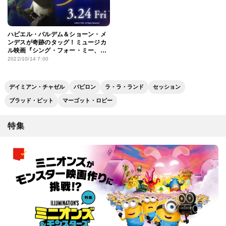
ハビエル・バルデム＆ショーン・メ
ンデスが奇跡のタッグ！ミュージカ
ル映画『シング・フォー・ミー、ラ
イル』公開決定
2022/10/14 7:00
デイミアン・チャゼル
バビロン
ラ・ラ・ランド
セッション
ブラッド・ピット
マーゴット・ロビー
特集