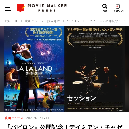
検索
アカウント
映画TOP
映画ニュース・読みもの
バビロン
『バビロン』公開記念！デイ
映画ニュース
2023/1/17 12:00
『バビロン』公開記念！デイミアン・チャゼ