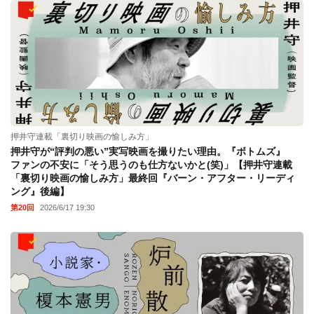
押井守連載「裏切り映画の愉しみ方」
押井守が“評判の悪い”実写映画を撮りたい理由。『ボトムズ』
ファンの不安に「そう思うのも仕方ないかと(笑)」【押井守連載
「裏切り映画の愉しみ方」最終回『バーン・アフター・リーディ
ング』後編】
第20回
2026/6/17 19:30