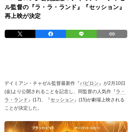
ル監督の『ラ・ラ・ランド』『セッション』
再上映が決定
デイミアン・チャゼル監督最新作『
バビロン
』が2月10日
(金)より公開されることを記念し、同監督の人気作『
ラ・
ラ・ランド
』(17)、『
セッション
』(15)が劇場上映される
ことが決定した。