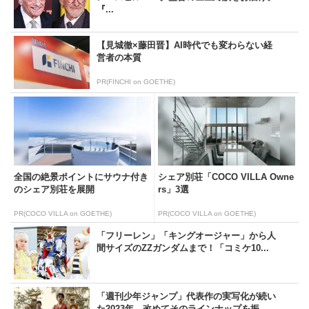
『...
【見城徹×藤田晋】AI時代でも変わらない経
営者の本質
PR(FINCHI on GOETHE)
全国の絶景ポイントにサウナ付き
シェア別荘「COCO VILLA Owne
のシェア別荘を展開
rs」3選
PR(COCO VILLA on GOETHE)
PR(COCO VILLA on GOETHE)
「フリーレン」「キングオージャー」から人
間サイズのZZガンダムまで！「コミケ10...
「週刊少年ジャンプ」代表作の実写化が続い
た2023年。改めてそのラインナップを振...