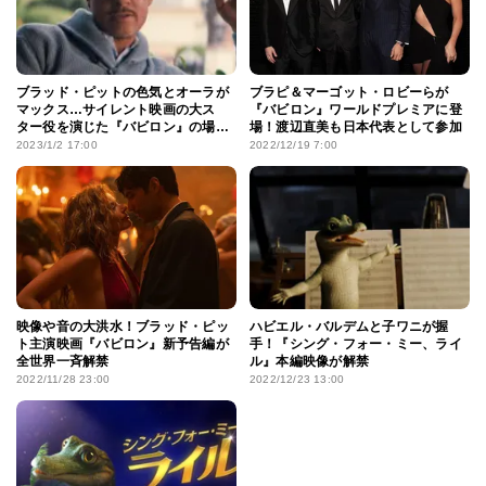
ブラッド・ピットの色気とオーラが
ブラピ＆マーゴット・ロビーらが
マックス…サイレント映画の大ス
『バビロン』ワールドプレミアに登
ター役を演じた『バビロン』の場面
場！渡辺直美も日本代表として参加
写真が解禁！
2023/1/2 17:00
2022/12/19 7:00
映像や音の大洪水！ブラッド・ピッ
ハビエル・バルデムと子ワニが握
ト主演映画『バビロン』新予告編が
手！『シング・フォー・ミー、ライ
全世界一斉解禁
ル』本編映像が解禁
2022/11/28 23:00
2022/12/23 13:00