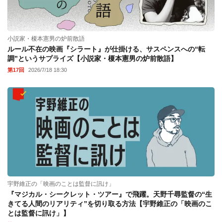
小説家・榎本憲男の炉前散語
ルール不在の映画『シラート』が仕掛ける、サスペンスへの“転
調”というサプライズ【小説家・榎本憲男の炉前散語】
第17回
2026/7/18 18:30
宇野維正の「映画のことは監督に訊け」
『マジカル・シークレット・ツアー』で飛躍。天野千尋監督の“生
きてる人間のリアリティ”を切り取る方法【宇野維正の「映画のこ
とは監督に訊け」】