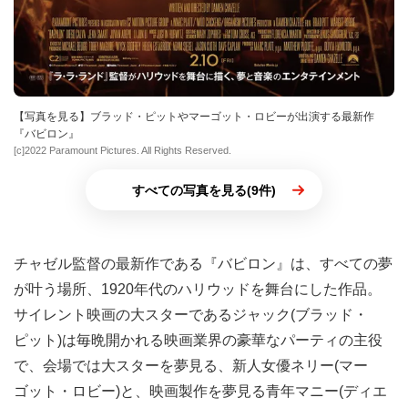
【写真を見る】ブラッド・ピットやマーゴット・ロビーが出演する最新作
『バビロン』
[c]2022 Paramount Pictures. All Rights Reserved.
すべての写真を見る(9件)
チャゼル監督の最新作である『バビロン』は、すべての夢
が叶う場所、1920年代のハリウッドを舞台にした作品。
サイレント映画の大スターであるジャック(ブラッド・
ピット)は毎晩開かれる映画業界の豪華なパーティの主役
で、会場では大スターを夢見る、新人女優ネリー(マー
ゴット・ロビー)と、映画製作を夢見る青年マニー(ディエ