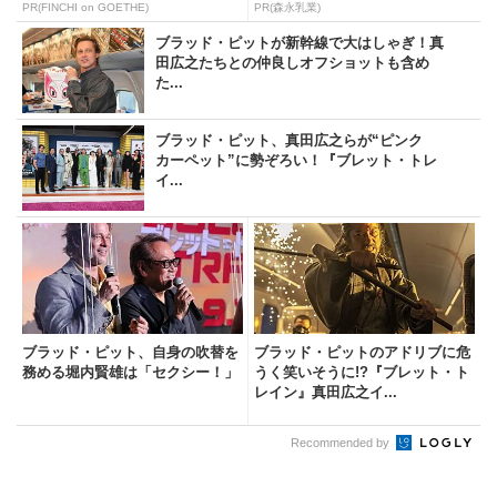
PR(FINCHI on GOETHE)
PR(森永乳業)
ブラッド・ピットが新幹線で大はしゃぎ！真
田広之たちとの仲良しオフショットも含め
た...
ブラッド・ピット、真田広之らが“ピンク
カーペット”に勢ぞろい！『ブレット・トレ
イ...
ブラッド・ピット、自身の吹替を
ブラッド・ピットのアドリブに危
務める堀内賢雄は「セクシー！」
うく笑いそうに!?『ブレット・ト
レイン』真田広之イ...
Recommended by