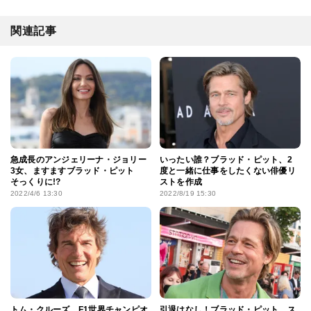
関連記事
急成長のアンジェリーナ・ジョリー
いったい誰？ブラッド・ピット、2
3女、ますますブラッド・ピット
度と一緒に仕事をしたくない俳優リ
そっくりに!?
ストを作成
2022/4/6 13:30
2022/8/19 15:30
トム・クルーズ、F1世界チャンピオ
引退はなし！ブラッド・ピット、ス