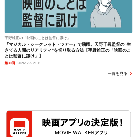
宇野維正の「映画のことは監督に訊け」
『マジカル・シークレット・ツアー』で飛躍。天野千尋監督の“生
きてる人間のリアリティ”を切り取る方法【宇野維正の「映画のこ
とは監督に訊け」】
第30回
2026/6/25 21:15
一覧を見る