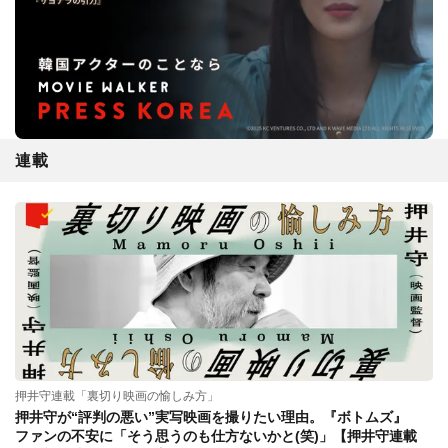
連載
押井守連載「裏切り映画の愉しみ方」
押井守が“評判の悪い”実写映画を撮りたい理由。『ボトムズ』
ファンの不安に「そう思うのも仕方ないかと(笑)」【押井守連載