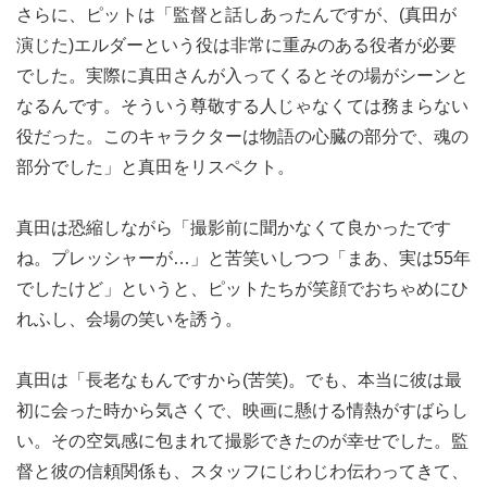
さらに、ピットは「監督と話しあったんですが、(真田が
演じた)エルダーという役は非常に重みのある役者が必要
でした。実際に真田さんが入ってくるとその場がシーンと
なるんです。そういう尊敬する人じゃなくては務まらない
役だった。このキャラクターは物語の心臓の部分で、魂の
部分でした」と真田をリスペクト。
真田は恐縮しながら「撮影前に聞かなくて良かったです
ね。プレッシャーが…」と苦笑いしつつ「まあ、実は55年
でしたけど」というと、ピットたちが笑顔でおちゃめにひ
れふし、会場の笑いを誘う。
真田は「長老なもんですから(苦笑)。でも、本当に彼は最
初に会った時から気さくで、映画に懸ける情熱がすばらし
い。その空気感に包まれて撮影できたのが幸せでした。監
督と彼の信頼関係も、スタッフにじわじわ伝わってきて、