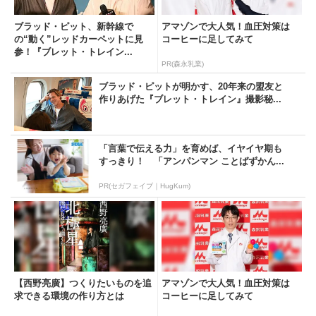
ブラッド・ピット、新幹線で
アマゾンで大人気！血圧対策は
の“動く”レッドカーペットに見
コーヒーに足してみて
参！『ブレット・トレイン...
PR(森永乳業)
ブラッド・ピットが明かす、20年来の盟友と
作りあげた『ブレット・トレイン』撮影秘...
「言葉で伝える力」を育めば、イヤイヤ期も
すっきり！ 「アンパンマン ことばずかん...
PR(セガフェイブ｜HugKum)
【西野亮廣】つくりたいものを追
アマゾンで大人気！血圧対策は
求できる環境の作り方とは
コーヒーに足してみて