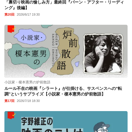
「裏切り映画の愉しみ方」最終回『バーン・アフター・リーディ
ング』後編】
第20回
2026/6/17 19:30
小説家・榎本憲男の炉前散語
ルール不在の映画『シラート』が仕掛ける、サスペンスへの“転
調”というサプライズ【小説家・榎本憲男の炉前散語】
第17回
2026/7/18 18:30