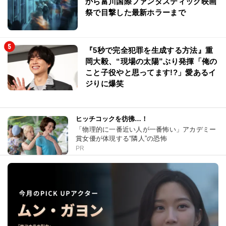
から富川国際ファンタスティック映画
祭で目撃した最新ホラーまで
『5秒で完全犯罪を生成する方法』重
岡大毅、“現場の太陽”ぶり発揮「俺の
こと子役やと思ってます!?」愛あるイ
ジりに爆笑
ヒッチコックを彷彿…！
「物理的に一番近い人が一番怖い」アカデミー
賞女優が体現する“隣人”の恐怖
PR