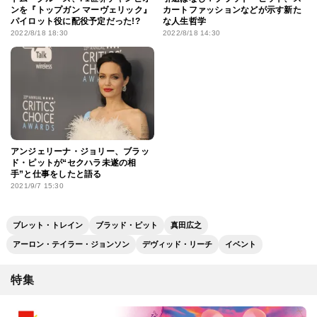
ンを『トップガン マーヴェリック』
カートファッションなどが示す新た
パイロット役に配役予定だった!?
な人生哲学
2022/8/18 18:30
2022/8/18 14:30
アンジェリーナ・ジョリー、ブラッ
ド・ピットが“セクハラ未遂の相
手”と仕事をしたと語る
2021/9/7 15:30
ブレット・トレイン
ブラッド・ピット
真⽥広之
アーロン・テイラー・ジョンソン
デヴィッド・リーチ
イベント
特集