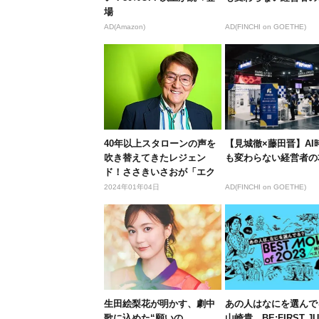
場
AD(Amazon)
AD(FINCHI on GOETHE)
40年以上スタローンの声を
【見城徹×藤田晋】AI
吹き替えてきたレジェン
も変わらない経営者の
ド！ささきいさおが「エク
スペンダ...
2024年01年04日
AD(FINCHI on GOETHE)
生田絵梨花が明かす、劇中
あの人はなにを選んで
歌に込めた“願いの
山崎貴、BE:FIRST J