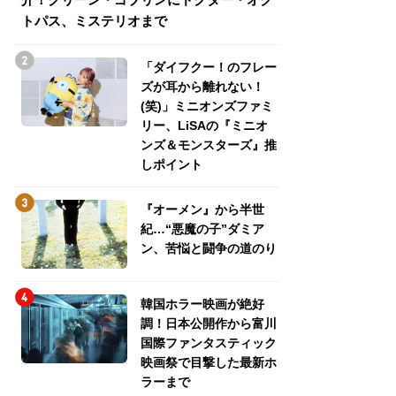
トパス、ミステリオまで
トパス、ミステリ
「ダイフクー！のフレー
ズが耳から離れない！
(笑)」ミニオンズファミ
リー、LiSAの『ミニオ
ンズ＆モンスターズ』推
しポイント
『オーメン』から半世
紀…“悪魔の子”ダミア
ン、苦悩と闘争の道のり
韓国ホラー映画が絶好
調！日本公開作から富川
国際ファンタスティック
映画祭で目撃した最新ホ
ラーまで