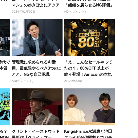
マン」のゆきぽよにアクア
「組織を腐らせるNG評価」
ライド...
とは...
2024年01年05日
AD(ビズヒント)
時代で
管理職に求められるAI活
「え、こんなセールやって
本質
用。最低限やるべき3つのこ
たの？」80％OFF以上が
とと、NGな自己認識
続々登場！Amazonの本気
が...
AD(ビズヒント)
AD(Amazon)
る？
クリント・イーストウッド
King&Prince永瀬廉と池田
UNON
最新作『クライ・マッ
エライザが仲間割れでバチ