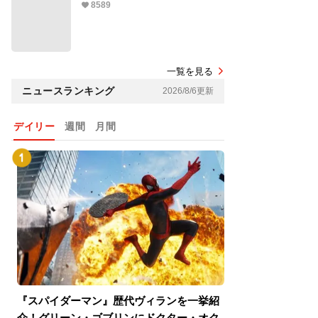
8589
一覧を見る
ニュースランキング
2026/8/6更新
デイリー
週間
月間
『スパイダーマン』歴代ヴィランを一挙紹
『スパイダーマン
介！グリーン・ゴブリンにドクター・オク
介！グリーン・ゴ