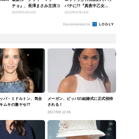
チョ』、長澤まさみ主演コ
バチに!?『真夜中乙女...
メディ『コン...
2022年01年14日
2022年01年14日
Recommended by
ッパ・ミドルトン、気合
メーガン、ピッパの結婚式に正式招待
キムキの激ヤセ!?
される！
2017/5/9 12:45