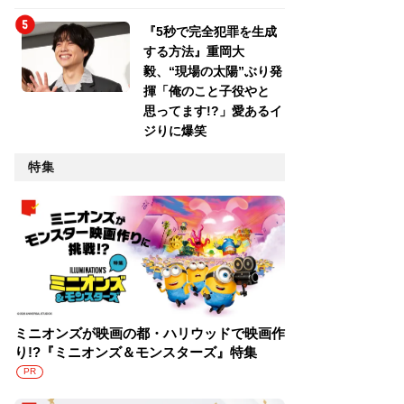
『5秒で完全犯罪を生成
する方法』重岡大
毅、“現場の太陽”ぶり発
揮「俺のこと子役やと
思ってます!?」愛あるイ
ジりに爆笑
特集
ミニオンズが映画の都・ハリウッドで映画作
り!?『ミニオンズ＆モンスターズ』特集
PR