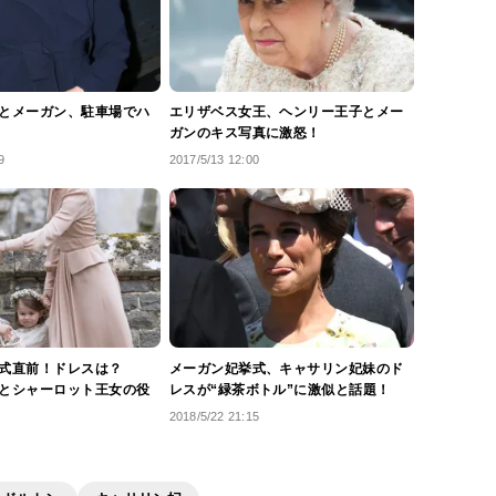
とメーガン、駐車場でハ
エリザベス女王、ヘンリー王子とメー
ガンのキス写真に激怒！
9
2017/5/13 12:00
式直前！ドレスは？
メーガン妃挙式、キャサリン妃妹のド
とシャーロット王女の役
レスが“緑茶ボトル”に激似と話題！
2018/5/22 21:15