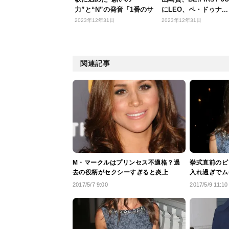
力”と“N”の発音「1番のサ
にLEO、ペ・ドゥナ...
ビはまだ自...
2023年12年31日
2023年12年31日
関連記事
M・マークルはプリンセス不適格？過
挙式直前のピ
去の役柄がセクシーすぎると炎上
入れ過ぎでム
2017/5/7 9:00
2017/5/9 11:10