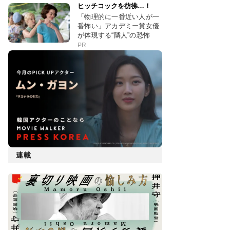
ヒッチコックを彷彿…！
「物理的に一番近い人が一
番怖い」アカデミー賞女優
が体現する“隣人”の恐怖
PR
連載