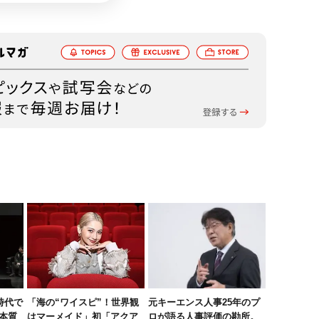
時代で
「海の“ワイスピ”！世界観
元キーエンス人事25年のプ
本質
はマーメイド」初「アクア
ロが語る人事評価の勘所。