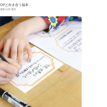
POPと向き合う福本
撮影/山田 健史