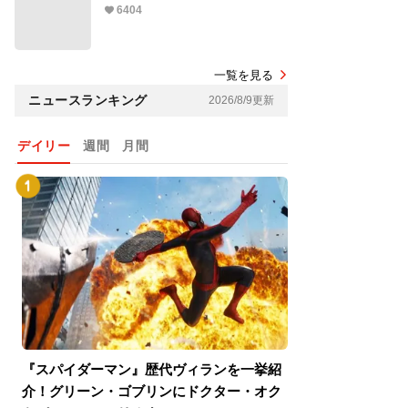
6404
一覧を見る
ニュースランキング
2026/8/9更新
デイリー
週間
月間
『スパイダーマン』歴代ヴィランを一挙紹
『スパイダーマン
介！グリーン・ゴブリンにドクター・オク
介！グリーン・ゴ