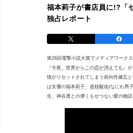
福本莉子が書店員に!?「
独占レポート
第26回電撃小説大賞でメディアワーク
『
今夜、世界からこの恋が消えても
』が
憶がリセットされてしまう前向性健忘と
は女優の
福本莉子
。
道枝駿佑
(なにわ男
生、神谷透との儚くもせつない愛の物語