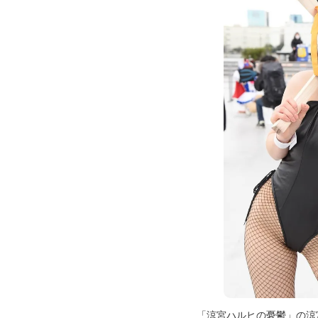
「涼宮ハルヒの憂鬱」の涼