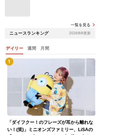
一覧を見る
ニュースランキング
2026/8/8更新
デイリー
週間
月間
「ダイフクー！のフレーズが耳から離れな
『スパイダーマン
い！(笑)」ミニオンズファミリー、LiSAの
介！グリーン・ゴ