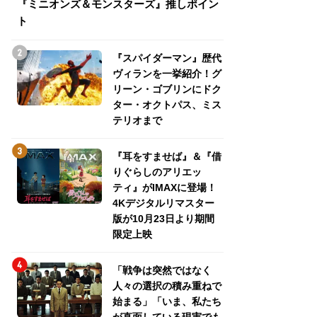
『ミニオンズ＆モンスターズ』推しポイン
トパス、ミステリ
ト
『スパイダーマン』歴代
ヴィランを一挙紹介！グ
リーン・ゴブリンにドク
ター・オクトパス、ミス
テリオまで
『耳をすませば』＆『借
りぐらしのアリエッ
ティ』がIMAXに登場！
4Kデジタルリマスター
版が10月23日より期間
限定上映
「戦争は突然ではなく
人々の選択の積み重ねで
始まる」「いま、私たち