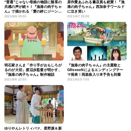
“普通”じゃない母娘の物語に観客の
原作愛あふれる書店員も絶賛！『漁
共感の声が続々！『漁港の肉子ちゃ
港の肉子ちゃん』西加奈子ワールド
ん』で描かれる「愛の絆にジーンと
に泣き笑い
きた」
2021/6/9 20:00
2021/6/7 20:00
明石家さんま「作り手がおもしろが
『漁港の肉子ちゃん』の主題歌と
るのが大切」渡辺歩監督が明かす、
GReeeeNによるエンディングテー
『漁港の肉子ちゃん』制作秘話
マ発表！両楽曲入り本予告も到着
2021/6/6 22:00
2021/4/15 7:00
ゆりやんレトリィバァ、星野源＆新