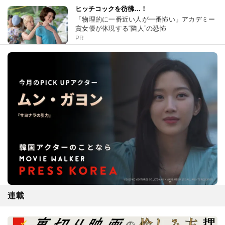
ヒッチコックを彷彿…！
「物理的に一番近い人が一番怖い」アカデミー
賞女優が体現する“隣人”の恐怖
PR
連載