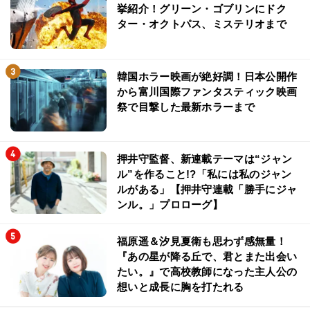
挙紹介！グリーン・ゴブリンにドク
ター・オクトパス、ミステリオまで
韓国ホラー映画が絶好調！日本公開作
から富川国際ファンタスティック映画
祭で目撃した最新ホラーまで
押井守監督、新連載テーマは“ジャン
ル”を作ること!?「私には私のジャン
ルがある」【押井守連載「勝手にジャ
ンル。」プロローグ】
福原遥＆汐見夏衛も思わず感無量！
『あの星が降る丘で、君とまた出会い
たい。』で高校教師になった主人公の
想いと成長に胸を打たれる