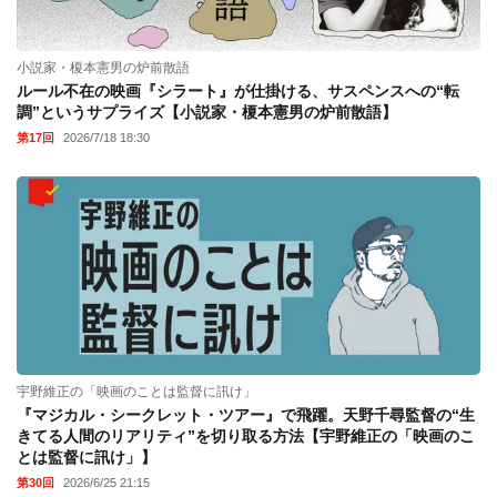
小説家・榎本憲男の炉前散語
ルール不在の映画『シラート』が仕掛ける、サスペンスへの“転
調”というサプライズ【小説家・榎本憲男の炉前散語】
第17回
2026/7/18 18:30
宇野維正の「映画のことは監督に訊け」
『マジカル・シークレット・ツアー』で飛躍。天野千尋監督の“生
きてる人間のリアリティ”を切り取る方法【宇野維正の「映画のこ
とは監督に訊け」】
第30回
2026/6/25 21:15