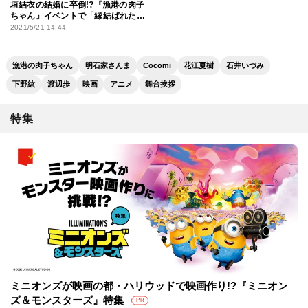
垣結衣の結婚に卒倒!?『漁港の肉子
ちゃん』イベントで「縁結ばれたい
です！」
2021/5/21 14:44
漁港の肉子ちゃん
明石家さんま
Cocomi
花江夏樹
石井いづみ
下野紘
渡辺歩
映画
アニメ
舞台挨拶
特集
ミニオンズが映画の都・ハリウッドで映画作り!?『ミニオン
ズ＆モンスターズ』特集
PR