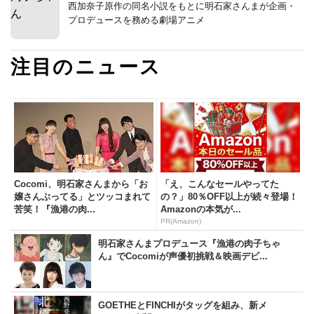
西加奈子原作の同名小説をもとに明石家さんまが企画・
プロデュースを務める劇場アニメ
注目のニュース
Cocomi、明石家さんまから「お
「え、こんなセールやってた
嬢さんぶってる」とツッコまれて
の？」80％OFF以上が続々登場！
苦笑！『漁港の肉...
Amazonの本気が...
PR(Amazon)
明石家さんまプロデュース『漁港の肉子ちゃ
ん』でCocomiが声優初挑戦＆映画デビ...
GOETHEとFINCHIがタッグを組み、新メ