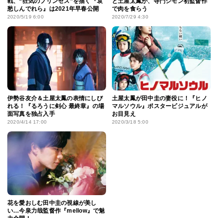
戦、“狂気のプリンセス”を描く『哀
と土屋太鳳が、寺門ジモン初監督作
愁しんでれら』は2021年早春公開
で肉を食らう
2020/5/19 6:00
2020/7/29 4:30
伊勢谷友介＆土屋太鳳の表情にしび
土屋太鳳が田中圭の妻役に！『ヒノ
れる！『るろうに剣心 最終章』の場
マルソウル』ポスタービジュアルが
面写真を独占入手
お目見え
2020/4/14 17:00
2020/3/18 5:00
花を愛おしむ田中圭の視線が美し
い…今泉力哉監督作『mellow』で魅