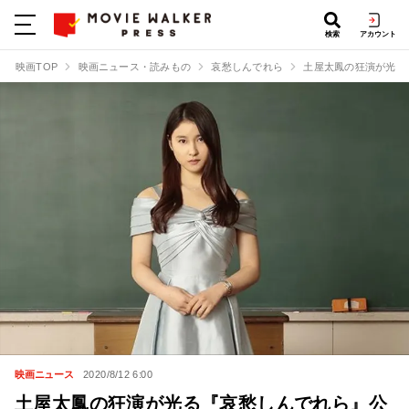
検索
アカウント
映画TOP
映画ニュース・読みもの
哀愁しんでれら
土屋太鳳の狂演が光る
映画ニュース
2020/8/12 6:00
土屋太鳳の狂演が光る『哀愁しんでれら』公