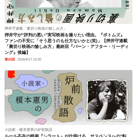
押井守連載「裏切り映画の愉しみ方」
押井守が“評判の悪い”実写映画を撮りたい理由。『ボトムズ』
ファンの不安に「そう思うのも仕方ないかと(笑)」【押井守連載
「裏切り映画の愉しみ方」最終回『バーン・アフター・リーディ
ング』後編】
第20回
2026/6/17 19:30
小説家・榎本憲男の炉前散語
ルール不在の映画『シラート』が仕掛ける、サスペンスへの“転