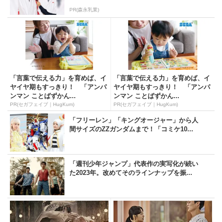
PR(森永乳業)
「言葉で伝える力」を育めば、イ
「言葉で伝える力」を育めば、イ
ヤイヤ期もすっきり！ 「アンパ
ヤイヤ期もすっきり！ 「アンパ
ンマン ことばずかん...
ンマン ことばずかん...
PR(セガフェイブ｜HugKum)
PR(セガフェイブ｜HugKum)
「フリーレン」「キングオージャー」から人
間サイズのZZガンダムまで！「コミケ10...
「週刊少年ジャンプ」代表作の実写化が続い
た2023年。改めてそのラインナップを振...