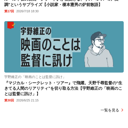
調”というサプライズ【小説家・榎本憲男の炉前散語】
第17回
2026/7/18 18:30
宇野維正の「映画のことは監督に訊け」
『マジカル・シークレット・ツアー』で飛躍。天野千尋監督の“生
きてる人間のリアリティ”を切り取る方法【宇野維正の「映画のこ
とは監督に訊け」】
第30回
2026/6/25 21:15
一覧を見る