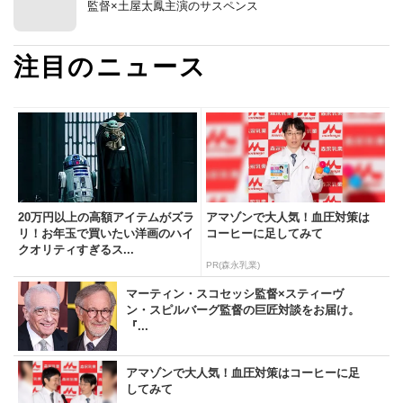
監督×土屋太鳳主演のサスペンス
注目のニュース
20万円以上の高額アイテムがズラ
アマゾンで大人気！血圧対策は
リ！お年玉で買いたい洋画のハイ
コーヒーに足してみて
クオリティすぎるス...
PR(森永乳業)
マーティン・スコセッシ監督×スティーヴ
ン・スピルバーグ監督の巨匠対談をお届け。
『...
アマゾンで大人気！血圧対策はコーヒーに足
してみて