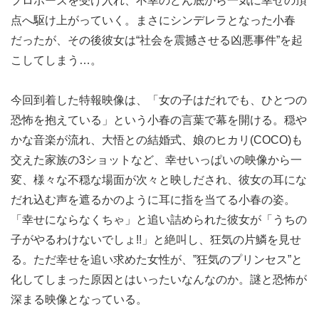
プロポーズを受け入れ、不幸のどん底から一気に幸せの頂
点へ駆け上がっていく。まさにシンデレラとなった小春
だったが、その後彼女は“社会を震撼させる凶悪事件”を起
こしてしまう…。
今回到着した特報映像は、「女の子はだれでも、ひとつの
恐怖を抱えている」という小春の言葉で幕を開ける。穏や
かな音楽が流れ、大悟との結婚式、娘のヒカリ(COCO)も
交えた家族の3ショットなど、幸せいっぱいの映像から一
変、様々な不穏な場面が次々と映しだされ、彼女の耳にな
だれ込む声を遮るかのように耳に指を当てる小春の姿。
「幸せにならなくちゃ」と追い詰められた彼女が「うちの
子がやるわけないでしょ!!」と絶叫し、狂気の片鱗を見せ
る。ただ幸せを追い求めた女性が、”狂気のプリンセス”と
化してしまった原因とはいったいなんなのか。謎と恐怖が
深まる映像となっている。