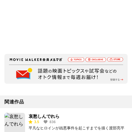
関連作品
哀愁しんでれら
3.5
836
平凡なヒロインが凶悪事件を起こすまでを描く渡部亮平