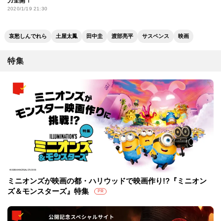
力全開！
2020/1/19 21:30
哀愁しんでれら
土屋太鳳
田中圭
渡部亮平
サスペンス
映画
特集
ミニオンズが映画の都・ハリウッドで映画作り!?『ミニオン
ズ＆モンスターズ』特集
PR