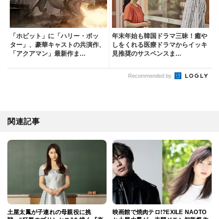
「ホビット」に「ハリー・ポッ
年末年始も韓国ドラマ三昧！癒や
ター」、豪華キャストの共演作、
しをくれる医療ドラマからイッキ
「アクアマン」最新作ま...
見推奨のサスペンスま...
Recommended by
関連記事
土屋太鳳が子連れの母親役に挑
映画館で焼肉テロ!?EXILE NAOTO