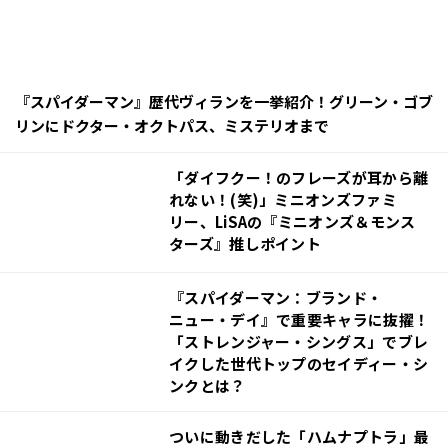
『スパイダーマン』歴代ヴィランを一挙紹介！グリーン・ゴブ
サイン入り原作コミック
リンにドクター・オクトパス、ミステリオまで
杉谷庄吾【人間プラモ】先生サイン入り
「映画大好きポンポさん」
「ダイフクー！のフレーズが耳から離
れない！(笑)」ミニオンズファミ
リー、LiSAの『ミニオンズ＆モンス
ターズ』推しポイント
『スパイダーマン：ブランド・
ニュー・デイ』で重要キャラに抜擢！
「ストレンジャー・シングス」でブレ
イクした世代トップのセイディー・シ
ンクとは？
ついに動きだした「ハムナプトラ」最