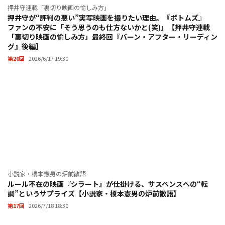
押井守連載「裏切り映画の愉しみ方」
押井守が“評判の悪い”実写映画を撮りたい理由。『ボトムズ』
ファンの不安に「そう思うのも仕方ないかと(笑)」【押井守連載
「裏切り映画の愉しみ方」最終回『バーン・アフター・リーディン
グ』後編】
作品情報
第20回
2026/6/17 19:30
敏腕プロデューサーのポンポさんのもとで製作アシスタ
ントに勤しむ青年ジーンは、鑑賞作品をすべて記憶する
ほどの映画好き。自ら映画を撮ることに憧れを抱くも、
自分には無理だと卑屈になっていた彼は、15秒のCM製
作を任されたことを機に映画づくりの楽しさを知る。さ
らにジーンはポンポさんから、伝説の俳優の復帰作であ
り、大ヒット間違いなしの重要な映画の監督に大抜擢さ
小説家・榎本憲男の炉前散語
れる。
ルール不在の映画『シラート』が仕掛ける、サスペンスへの“転
調”というサプライズ【小説家・榎本憲男の炉前散語】
第17回
2026/7/18 18:30
原作
杉谷庄吾【人間プラモ】（プロダクション・グッド
ブック）