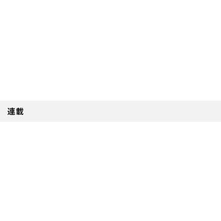
公開日前日までです。有効期間は発効日から半年間です。期間をお
確かめのうえ、有効期間内にご利用ください。
※画像はイメージです。台本と単行本の実際のプレゼントには、サインが入
ります。
連載