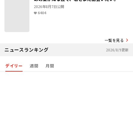
2026年8月7日公開
6404
豪華声優陣のサイン入り！
一覧を見る
清水尋也・小原好美
ニュースランキング
2026/8/9更新
大谷凜香・ 加隈亜衣・大塚明夫
サイン入り台本
デイリー
週間
月間