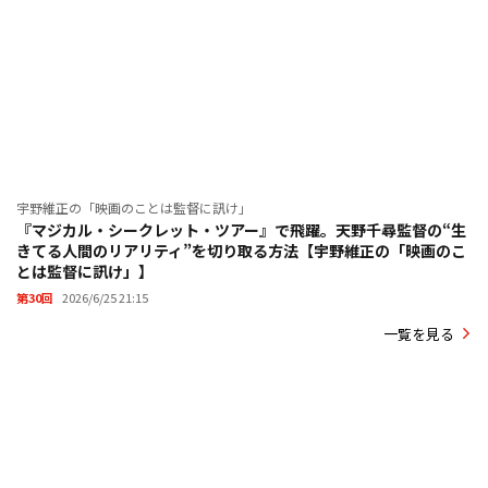
監督・脚本
平尾隆之
キャラク
足立慎吾
ター・デザ
イン
キャスト
清水尋也、小原好美、大谷凜香、加隈亜衣、大塚明
夫
宇野維正の「映画のことは監督に訊け」
『マジカル・シークレット・ツアー』で飛躍。天野千尋監督の“生
©2020 杉谷庄吾【人間プラモ】／KADOKAWA／ 映画大好きポンポさん製作委員会
きてる人間のリアリティ”を切り取る方法【宇野維正の「映画のこ
とは監督に訊け」】
第30回
2026/6/25 21:15
『映画大好きポンポさん』作品情報
一覧を見る
『映画大好きポンポさん』公式サイト