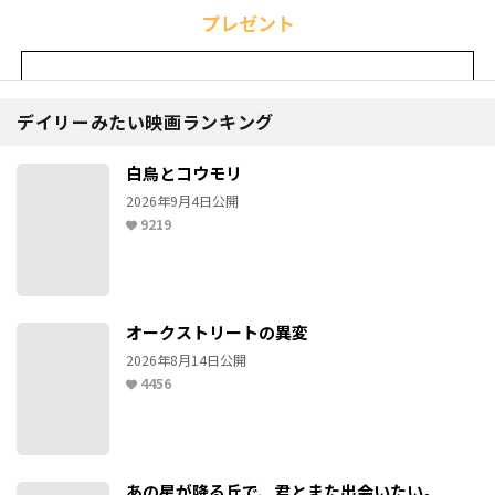
プレゼント
ポンポさんたちの好きな映画
3本Blu-ray＆DVDセット
デイリーみたい映画ランキング
ポンポさんセレクト
白鳥とコウモリ
「セッション」
「デス・プルーフ in グラインドハウス」
2026年9月4日公開
「フランケンウィニー」
9219
ジーンセレクト
「スティング」
「ファイト・クラブ」
オークストリートの異変
「タクシードライバー」
2026年8月14日公開
4456
ナタリーセレクト
「プロヴァンス物語 マルセルのお城 」
「秘密の花園」
「バべットの晩餐会」
あの星が降る丘で、君とまた出会いたい。