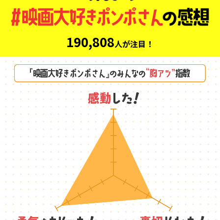
190,808
人が注目！