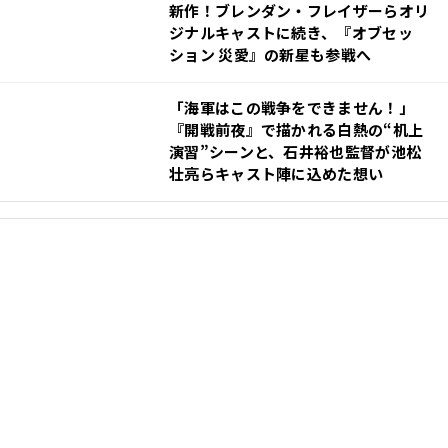
新作！ブレンダン・フレイザーらオリ
ジナルキャストに続き、『オブセッ
ション 災愛』の新星も参戦へ
映画をたくさん観られるチャンス！
「海軍はこの戦争をできません！」
ムビチケ前売券GIFT 3,000円分
『開戦前夜』で描かれる白熱の“机上
（コードタイプ）
演習”シーンと、石井裕也監督が池松
壮亮らキャスト陣に込めた想い
※「ムビチケ前売券GIFT」は デジタル映画鑑賞券「ムビチケ前売券
（オンライン） 」購入の際にご利用いただけます。
ムビチケのウェ
ブサイト
もしくは
「MOVIE WALKER」アプリ
でご利用ください。直
接映画館にお持ちいただいてもご利用いただけません。
※「ムビチケ前売券（オンライン）」の販売期間は、各映画作品の