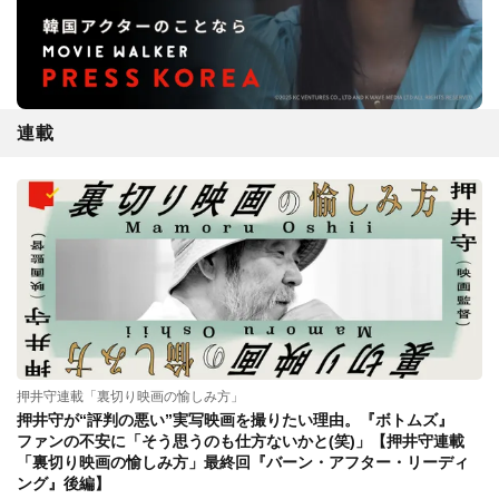
連載
押井守連載「裏切り映画の愉しみ方」
押井守が“評判の悪い”実写映画を撮りたい理由。『ボトムズ』
ファンの不安に「そう思うのも仕方ないかと(笑)」【押井守連載
「裏切り映画の愉しみ方」最終回『バーン・アフター・リーディ
ング』後編】