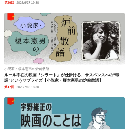
第20回
2026/6/17 19:30
小説家・榎本憲男の炉前散語
ルール不在の映画『シラート』が仕掛ける、サスペンスへの“転
調”というサプライズ【小説家・榎本憲男の炉前散語】
第17回
2026/7/18 18:30