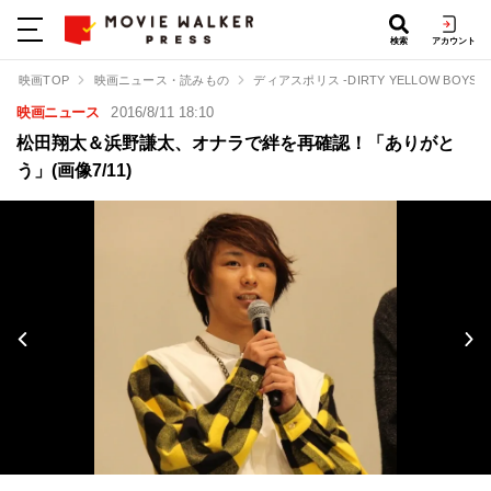
検索
アカウント
映画TOP
映画ニュース・読みもの
ディアスポリス -DIRTY YELLOW BOYS-
映画ニュース
2016/8/11 18:10
松田翔太＆浜野謙太、オナラで絆を再確認！「ありがと
う」(画像7/11)