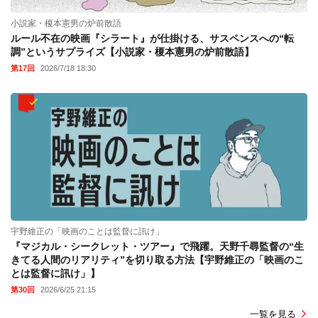
小説家・榎本憲男の炉前散語
ルール不在の映画『シラート』が仕掛ける、サスペンスへの“転
調”というサプライズ【小説家・榎本憲男の炉前散語】
第17回
2026/7/18 18:30
宇野維正の「映画のことは監督に訊け」
『マジカル・シークレット・ツアー』で飛躍。天野千尋監督の“生
きてる人間のリアリティ”を切り取る方法【宇野維正の「映画のこ
とは監督に訊け」】
第30回
2026/6/25 21:15
一覧を見る