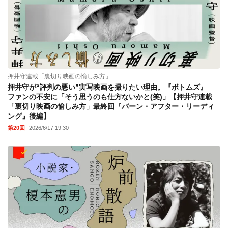
押井守連載「裏切り映画の愉しみ方」
押井守が“評判の悪い”実写映画を撮りたい理由。『ボトムズ』
ファンの不安に「そう思うのも仕方ないかと(笑)」【押井守連載
「裏切り映画の愉しみ方」最終回『バーン・アフター・リーディ
ング』後編】
第20回
2026/6/17 19:30