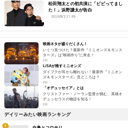
松田翔太との初共演に「ビビってまし
た！」浜野謙太が告白
2016/9/3 17:49
映画ネタが盛りだくさん！
いくつ見つけた？最新作『ミニオンズ＆モンス
ターズ』は“映画作り”に奔走！
PR
LiSAが推すミニオンズ
ダイフクが耳から離れない！最新作『ミニオン
ズ＆モンスターズ』見どころは？
PR
「オデュッセイア」とは
クリストファー・ノーラン監督が挑む、英雄オ
デュッセウスの物語を知る！
PR
デイリーみたい映画ランキング
白鳥とコウモリ