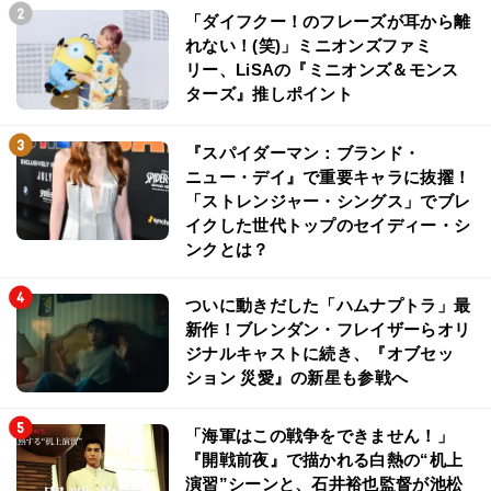
「ダイフクー！のフレーズが耳から離
れない！(笑)」ミニオンズファミ
リー、LiSAの『ミニオンズ＆モンス
ターズ』推しポイント
『スパイダーマン：ブランド・
ニュー・デイ』で重要キャラに抜擢！
「ストレンジャー・シングス」でブレ
イクした世代トップのセイディー・シ
ンクとは？
ついに動きだした「ハムナプトラ」最
新作！ブレンダン・フレイザーらオリ
ジナルキャストに続き、『オブセッ
ション 災愛』の新星も参戦へ
「海軍はこの戦争をできません！」
『開戦前夜』で描かれる白熱の“机上
演習”シーンと、石井裕也監督が池松