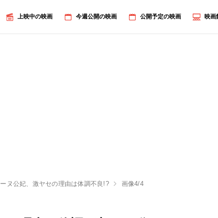
上映中の映画
今週公開の映画
公開予定の映画
映画
ーヌ公妃、激ヤセの理由は体調不良!?
画像4/4