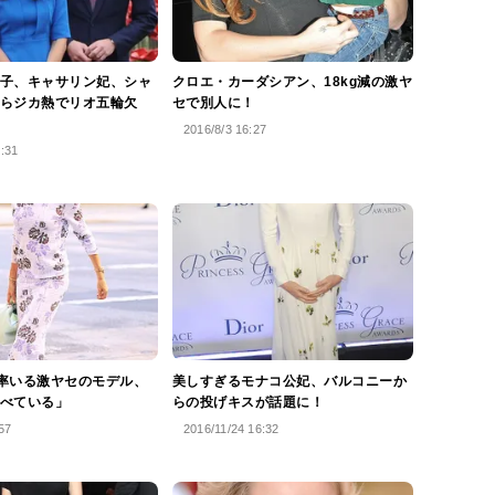
子、キャサリン妃、シャ
クロエ・カーダシアン、18kg減の激ヤ
らジカ熱でリオ五輪欠
セで別人に！
2016/8/3 16:27
4:31
率いる激ヤセのモデル、
美しすぎるモナコ公妃、バルコニーか
べている」
らの投げキスが話題に！
57
2016/11/24 16:32