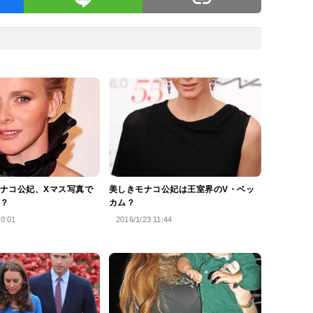
ナコ公妃、Xマス写真で
美しきモナコ公妃は王室界のV・ベッ
？
カム？
20:01
2016/1/23 11:44