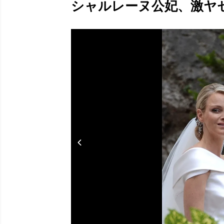
シャルレーヌ公妃、激ヤセの