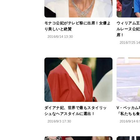
モナコ公妃がテレビ祭に出席！女優よ
ウィリアム王
り美しいと絶賛
ルレーヌ公妃
席！
2016/6/14 13:30
2016/7/25 1
ダイアナ妃、世界で最もスタイリッ
V・ベッカム
シュなヘアスタイルに選出！
「私たちも食
2016/9/3 17:30
2016/9/14 6: