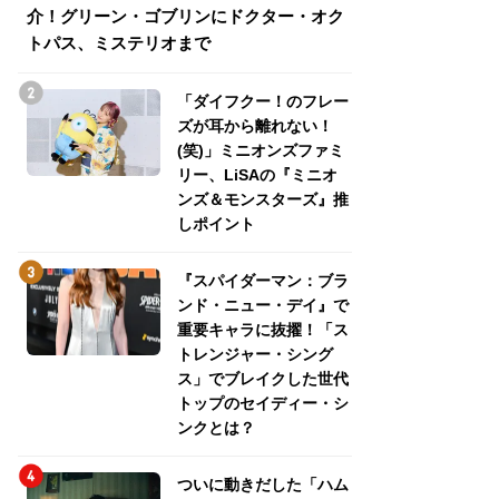
介！グリーン・ゴブリンにドクター・オク
介！グリーン・ゴ
トパス、ミステリオまで
トパス、ミステリ
「ダイフクー！のフレー
ズが耳から離れない！
(笑)」ミニオンズファミ
リー、LiSAの『ミニオ
ンズ＆モンスターズ』推
しポイント
『スパイダーマン：ブラ
ンド・ニュー・デイ』で
重要キャラに抜擢！「ス
トレンジャー・シング
ス」でブレイクした世代
トップのセイディー・シ
ンクとは？
ついに動きだした「ハム