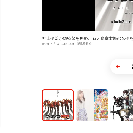
神山健治が総監督を務め、石ノ森章太郎の名作を再度映画
[c]2016「CYBORG009」製作委員会