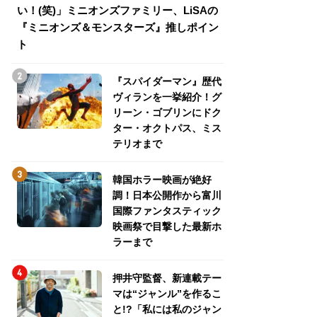
い！(笑)」ミニオンズファミリー、LiSAの
介！グリーン・ゴ
『ミニオンズ＆モンスターズ』推しポイン
トパス、ミステリ
ト
『スパイダーマン』歴代
ヴィランを一挙紹介！グ
リーン・ゴブリンにドク
ター・オクトパス、ミス
テリオまで
韓国ホラー映画が絶好
調！日本公開作から富川
国際ファンタスティック
映画祭で目撃した最新ホ
ラーまで
押井守監督、新連載テー
マは“ジャンル”を作るこ
と!?「私には私のジャン