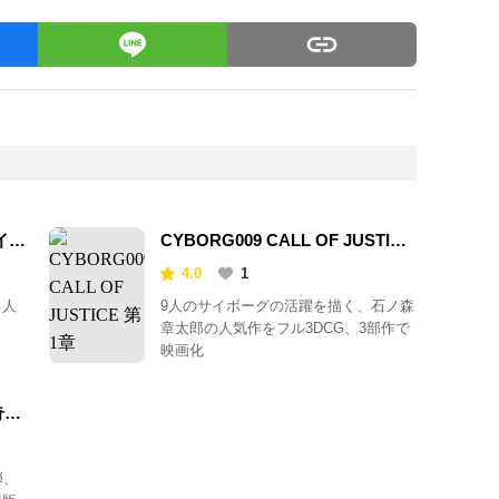
イン
CYBORG009 CALL OF JUSTICE
第1章
4.0
1
る人
9人のサイボーグの活躍を描く、石ノ森
章太郎の人気作をフル3DCG、3部作で
映画化
奇跡
弾、