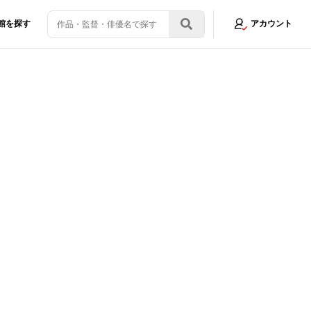
館を探す
アカウント
ュア最新劇場版ほか2週間の新着アニメNewsまとめ読み！
画像1/5