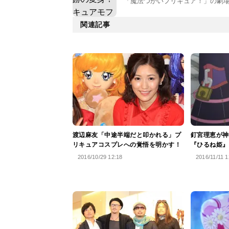
「魔法つかいプリキュア！」の劇
関連記事
渡辺麻友「中途半端だと叩かれる」プ
釘宮理恵が神
リキュアコスプレへの覚悟を明かす！
『ひるね姫』
2016/10/29 12:18
2016/11/11 1