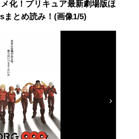
ニメ化！プリキュア最新劇場版ほ
まとめ読み！(画像1/5)