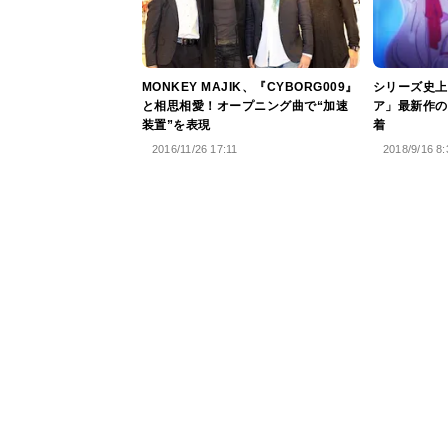
MONKEY MAJIK、『CYBORG009』
シリーズ史上
と相思相愛！オープニング曲で“加速
ア」最新作の
装置”を表現
着
2016/11/26 17:11
2018/9/16 8: