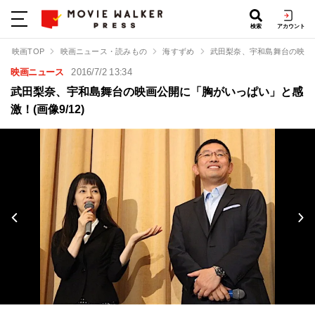
検索
アカウント
映画TOP
映画ニュース・読みもの
海すずめ
武田梨奈、宇和島舞台の映画
映画ニュース
2016/7/2 13:34
武田梨奈、宇和島舞台の映画公開に「胸がいっぱい」と感
激！(画像9/12)