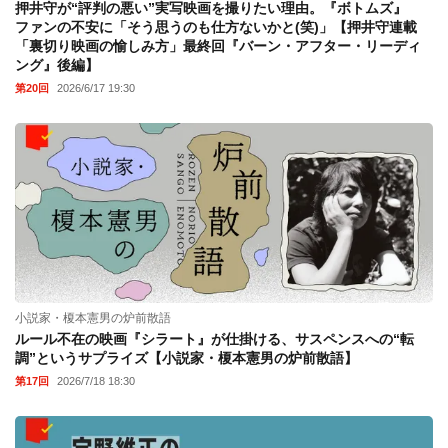
押井守が“評判の悪い”実写映画を撮りたい理由。『ボトムズ』
ファンの不安に「そう思うのも仕方ないかと(笑)」【押井守連載
「裏切り映画の愉しみ方」最終回『バーン・アフター・リーディ
ング』後編】
第20回
2026/6/17 19:30
小説家・榎本憲男の炉前散語
ルール不在の映画『シラート』が仕掛ける、サスペンスへの“転
調”というサプライズ【小説家・榎本憲男の炉前散語】
第17回
2026/7/18 18:30