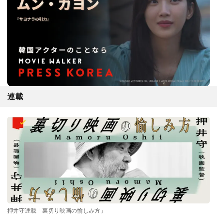
連載
押井守連載「裏切り映画の愉しみ方」