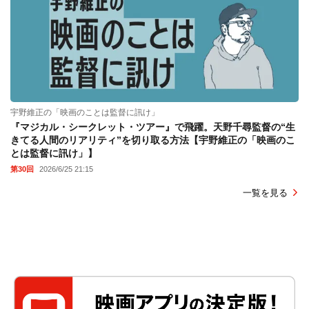
宇野維正の「映画のことは監督に訊け」
『マジカル・シークレット・ツアー』で飛躍。天野千尋監督の“生
きてる人間のリアリティ”を切り取る方法【宇野維正の「映画のこ
とは監督に訊け」】
第30回
2026/6/25 21:15
一覧を見る