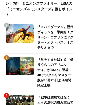
い！(笑)」ミニオンズファミリー、LiSAの
介！グリーン・ゴ
『ミニオンズ＆モンスターズ』推しポイン
トパス、ミステリ
ト
『スパイダーマン』歴代
ヴィランを一挙紹介！グ
リーン・ゴブリンにドク
ター・オクトパス、ミス
テリオまで
『耳をすませば』＆『借
りぐらしのアリエッ
ティ』がIMAXに登場！
4Kデジタルリマスター
版が10月23日より期間
限定上映
「戦争は突然ではなく
人々の選択の積み重ねで