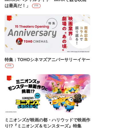
は最高だ！」
PR
特集：TOHOシネマズアニバーサリーイヤー
PR
ミニオンズが映画の都・ハリウッドで映画作
り!?『ミニオンズ＆モンスターズ』特集