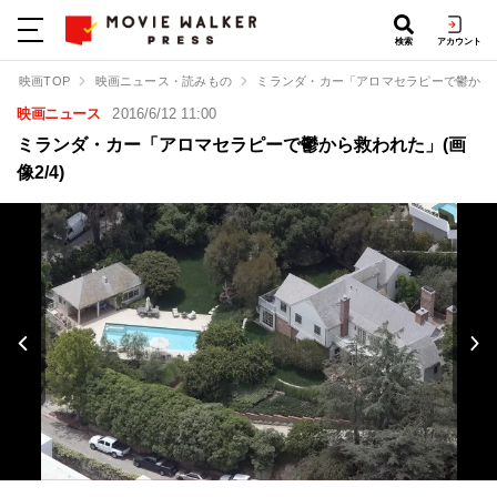
検索
アカウント
映画TOP
映画ニュース・読みもの
ミランダ・カー「アロマセラピーで鬱から
映画ニュース
2016/6/12 11:00
ミランダ・カー「アロマセラピーで鬱から救われた」(画
像2/4)