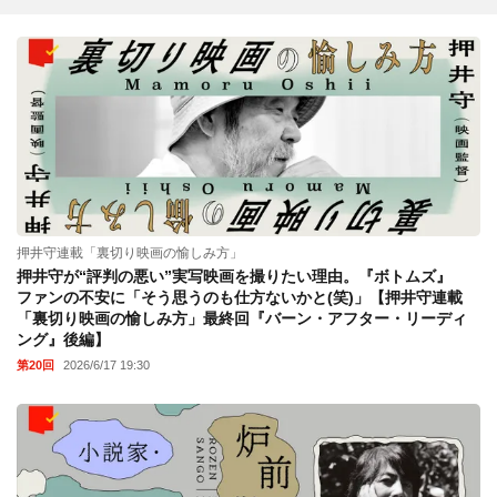
押井守連載「裏切り映画の愉しみ方」
押井守が“評判の悪い”実写映画を撮りたい理由。『ボトムズ』
ファンの不安に「そう思うのも仕方ないかと(笑)」【押井守連載
「裏切り映画の愉しみ方」最終回『バーン・アフター・リーディ
ング』後編】
第20回
2026/6/17 19:30