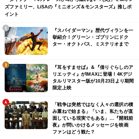
ズファミリー、LiSAの『ミニオンズ＆モンスターズ』推しポ
イント
『スパイダーマン』歴代ヴィランを一
挙紹介！グリーン・ゴブリンにドク
ター・オクトパス、ミステリオまで
『耳をすませば』＆『借りぐらしのア
リエッティ』がIMAXに登場！4Kデジ
タルリマスター版が10月23日より期間
限定上映
「戦争は突然ではなく人々の選択の積
み重ねで始まる」「いま、私たちが直
面している現実でもある」…『開戦前
夜』が問いかけるメッセージを映画
ファンはどう観た？