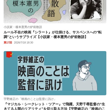
小説家・榎本憲男の炉前散語
ルール不在の映画『シラート』が仕掛ける、サスペンスへの“転
調”というサプライズ【小説家・榎本憲男の炉前散語】
第17回
2026/7/18 18:30
宇野維正の「映画のことは監督に訊け」
『マジカル・シークレット・ツアー』で飛躍。天野千尋監督の“生
きてる人間のリアリティ”を切り取る方法【宇野維正の「映画のこ