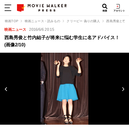
検索
アカウント
映画TOP
映画ニュース・読みもの
クリーピー 偽りの隣人
西島秀俊と竹内
映画ニュース
2016/6/6 20:15
西島秀俊と竹内結子が将来に悩む学生に名アドバイス！
(画像2/10)