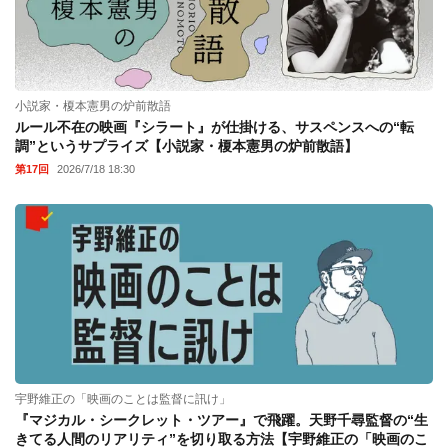
小説家・榎本憲男の炉前散語
ルール不在の映画『シラート』が仕掛ける、サスペンスへの“転
調”というサプライズ【小説家・榎本憲男の炉前散語】
第17回
2026/7/18 18:30
宇野維正の「映画のことは監督に訊け」
『マジカル・シークレット・ツアー』で飛躍。天野千尋監督の“生
きてる人間のリアリティ”を切り取る方法【宇野維正の「映画のこ