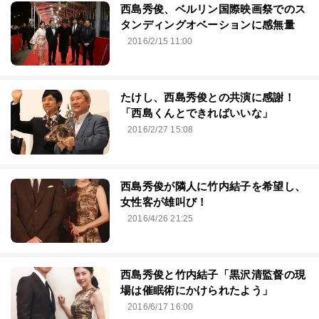
西島秀俊、ベルリン国際映画祭でのス
タンディングオベーションに感無量
2016/2/15 11:00
たけし、西島秀俊との共演に感謝！
「西島くんとできればいいな」
2016/2/27 15:08
西島秀俊が隣人に竹内結子を希望し、
女性客が雄叫び！
2016/4/26 21:25
西島秀俊と竹内結子「黒沢清監督の現
場は催眠術にかけられたよう」
2016/6/17 16:00