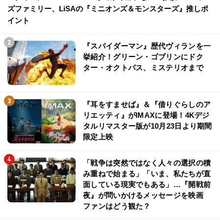
ズファミリー、LiSAの『ミニオンズ＆モンスターズ』推しポ
イント
『スパイダーマン』歴代ヴィランを一
挙紹介！グリーン・ゴブリンにドク
ター・オクトパス、ミステリオまで
『耳をすませば』＆『借りぐらしのア
リエッティ』がIMAXに登場！4Kデジ
タルリマスター版が10月23日より期間
限定上映
「戦争は突然ではなく人々の選択の積
み重ねで始まる」「いま、私たちが直
面している現実でもある」…『開戦前
夜』が問いかけるメッセージを映画
ファンはどう観た？