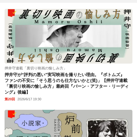
押井守連載「裏切り映画の愉しみ方」
押井守が“評判の悪い”実写映画を撮りたい理由。『ボトムズ』
ファンの不安に「そう思うのも仕方ないかと(笑)」【押井守連載
「裏切り映画の愉しみ方」最終回『バーン・アフター・リーディ
ング』後編】
第20回
2026/6/17 19:30