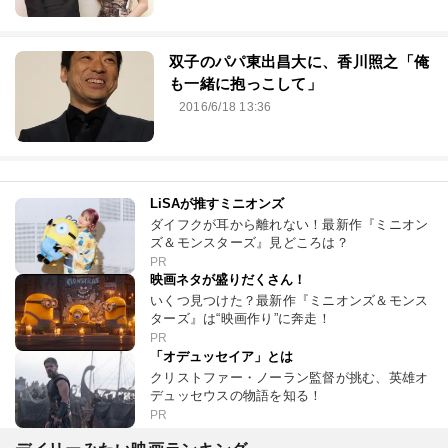
双子のパパ東出昌大に、香川照之「俺
も一緒に抱っこして」
2016/6/18 13:36
LiSAが推すミニオンズ
ダイフクが耳から離れない！最新作『ミニオン
ズ＆モンスターズ』見どころは？
PR
映画ネタが盛りだくさん！
いくつ見つけた？最新作『ミニオンズ＆モンス
ターズ』は“映画作り”に奔走！
PR
「オデュッセイア」とは
クリストファー・ノーラン監督が挑む、英雄オ
デュッセウスの物語を知る！
PR