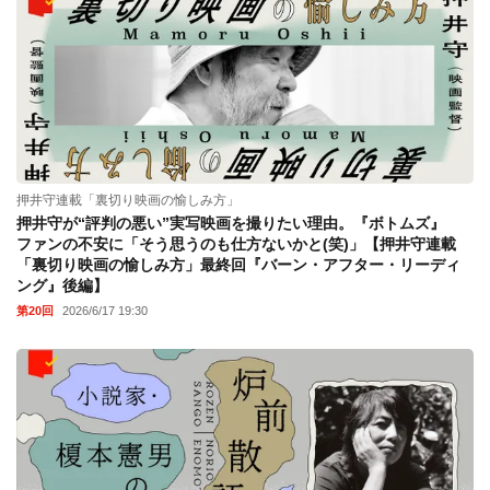
押井守連載「裏切り映画の愉しみ方」
押井守が“評判の悪い”実写映画を撮りたい理由。『ボトムズ』
ファンの不安に「そう思うのも仕方ないかと(笑)」【押井守連載
「裏切り映画の愉しみ方」最終回『バーン・アフター・リーディ
ング』後編】
第20回
2026/6/17 19:30