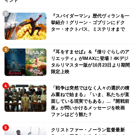
イント
『スパイダーマン』歴代ヴィランを一
挙紹介！グリーン・ゴブリンにドク
ター・オクトパス、ミステリオまで
『耳をすませば』＆『借りぐらしのア
リエッティ』がIMAXに登場！4Kデジ
タルリマスター版が10月23日より期間
限定上映
「戦争は突然ではなく人々の選択の積
み重ねで始まる」「いま、私たちが直
面している現実でもある」…『開戦前
夜』が問いかけるメッセージを映画
ファンはどう観た？
クリストファー・ノーラン監督最新