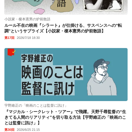
小説家・榎本憲男の炉前散語
ルール不在の映画『シラート』が仕掛ける、サスペンスへの“転
調”というサプライズ【小説家・榎本憲男の炉前散語】
第17回
2026/7/18 18:30
宇野維正の「映画のことは監督に訊け」
『マジカル・シークレット・ツアー』で飛躍。天野千尋監督の“生
きてる人間のリアリティ”を切り取る方法【宇野維正の「映画のこ
とは監督に訊け」】
第30回
2026/6/25 21:15