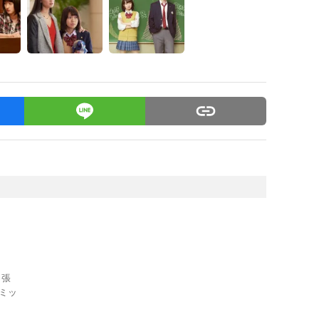
っ張
ミッ