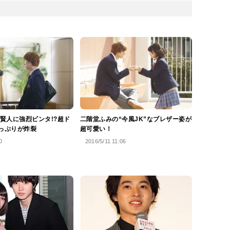
賢人に強烈ビンタ!?超ド
二階堂ふみの“今風JK”なブレザー姿が
”っぷりが炸裂
超可愛い！
0
2016/5/11 11:06