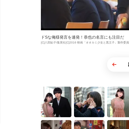
ドSな俺様発言を連発！恭也の名言にも注目だ
[C]八田鮎子/集英社[C]2016 映画「オオカミ少女と黒王子」製作委