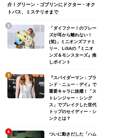
介！グリーン・ゴブリンにドクター・オク
介！グリーン・ゴ
トパス、ミステリオまで
トパス、ミステリ
「ダイフクー！のフレー
ズが耳から離れない！
(笑)」ミニオンズファミ
リー、LiSAの『ミニオ
ンズ＆モンスターズ』推
しポイント
『スパイダーマン：ブラ
ンド・ニュー・デイ』で
重要キャラに抜擢！「ス
トレンジャー・シング
ス」でブレイクした世代
トップのセイディー・シ
ンクとは？
ついに動きだした「ハム