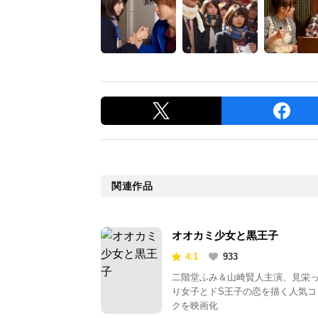
関連作品
オオカミ少女と黒王子
4.1
933
二階堂ふみ＆山崎賢人主演、見栄
り女子とドS王子の恋を描く人気コ
クを映画化