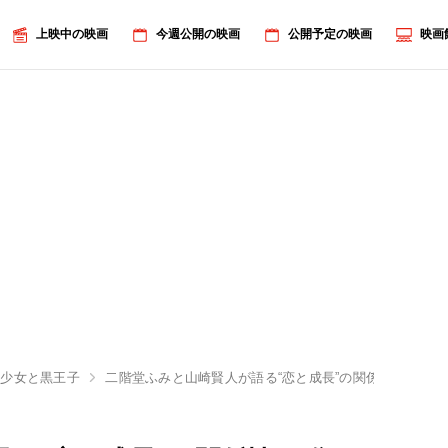
上映中の映画
今週公開の映画
公開予定の映画
映画
ミ少女と黒王子
二階堂ふみと山崎賢人が語る“恋と成長”の関係性
画像6