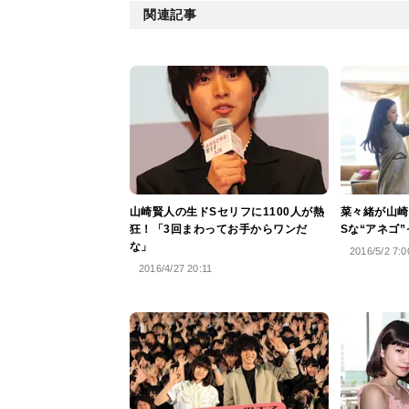
関連記事
山崎賢人の生ドSセリフに1100人が熱
菜々緒が山崎
狂！「3回まわってお手からワンだ
Sな“アネゴ
な」
2016/5/2 7:0
2016/4/27 20:11