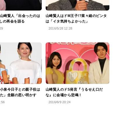
山崎賢人「出会ったのは
山崎賢人はドM王子!?菜々緒のビンタ
越しの再会を語る
は「イタ気持ちよかった」
29
2016/5/28 12:28
小泉今日子との親子役は
山崎賢人のドS発言『うるせえ口だ
た」念願の思い明かす
な』に会場から悲鳴！
9:56
2016/6/9 20:24