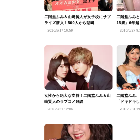
二階堂ふみ＆山崎賢人が女子校にサプ
二階堂ふみと
ライズ潜入！500人から悲鳴
15歳」6年
2016/5/17 16:59
2016/5/27 9:
女性から絶大な支持！二階堂ふみ＆山
二階堂ふみ、
崎賢人のラブコメ好調
「ドキドキし
2016/5/31 12:06
2016/5/31 1