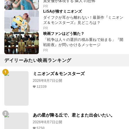
賞女優が体現する“隣人”の恐怖
PR
LiSAが推すミニオンズ
ダイフクが耳から離れない！最新作『ミニオン
ズ＆モンスターズ』見どころは？
PR
映画ファンはどう観た？
「戦争は人々の選択の積み重ねで始まる」『開
戦前夜』が問いかけるメッセージ
PR
デイリーみたい映画ランキング
ミニオンズ＆モンスターズ
2026年8月7日公開
12339
あの星が降る丘で、君とまた出会いたい。
2026年8月7日公開
5750