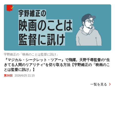
宇野維正の「映画のことは監督に訊け」
『マジカル・シークレット・ツアー』で飛躍。天野千尋監督の“生
きてる人間のリアリティ”を切り取る方法【宇野維正の「映画のこ
とは監督に訊け」】
第30回
2026/6/25 21:15
一覧を見る