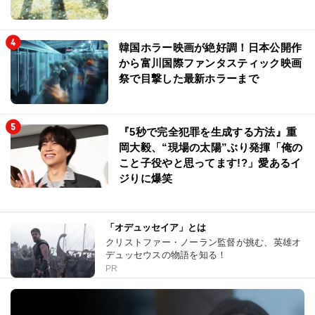
韓国ホラー映画が絶好調！日本公開作
から富川国際ファンタスティック映画
祭で目撃した最新ホラーまで
『5秒で完全犯罪を生成する方法』重
岡大毅、“現場の太陽”ぶり発揮「俺の
こと子役やと思ってます!?」愛あるイ
ジりに爆笑
「オデュッセイア」とは
クリストファー・ノーラン監督が挑む、英雄オ
デュッセウスの物語を知る！
PR