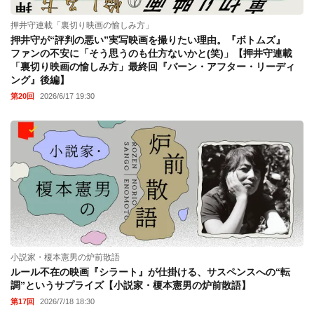
押井守連載「裏切り映画の愉しみ方」
押井守が“評判の悪い”実写映画を撮りたい理由。『ボトムズ』
ファンの不安に「そう思うのも仕方ないかと(笑)」【押井守連載
「裏切り映画の愉しみ方」最終回『バーン・アフター・リーディ
ング』後編】
第20回
2026/6/17 19:30
小説家・榎本憲男の炉前散語
ルール不在の映画『シラート』が仕掛ける、サスペンスへの“転
調”というサプライズ【小説家・榎本憲男の炉前散語】
第17回
2026/7/18 18:30