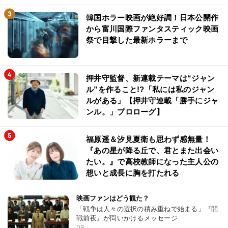
韓国ホラー映画が絶好調！日本公開作
から富川国際ファンタスティック映画
祭で目撃した最新ホラーまで
押井守監督、新連載テーマは“ジャン
ル”を作ること!?「私には私のジャン
ルがある」【押井守連載「勝手にジャ
ンル。」プロローグ】
福原遥＆汐見夏衛も思わず感無量！
『あの星が降る丘で、君とまた出会い
たい。』で高校教師になった主人公の
想いと成長に胸を打たれる
映画ファンはどう観た？
「戦争は人々の選択の積み重ねで始まる」『開
戦前夜』が問いかけるメッセージ