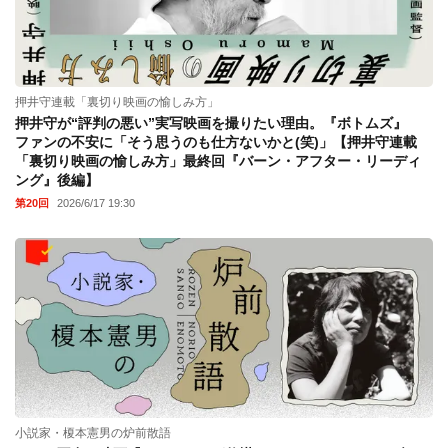
押井守連載「裏切り映画の愉しみ方」
押井守が“評判の悪い”実写映画を撮りたい理由。『ボトムズ』
ファンの不安に「そう思うのも仕方ないかと(笑)」【押井守連載
「裏切り映画の愉しみ方」最終回『バーン・アフター・リーディ
ング』後編】
第20回
2026/6/17 19:30
小説家・榎本憲男の炉前散語