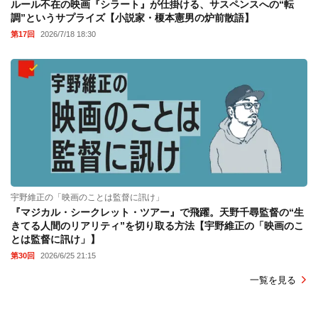
ルール不在の映画『シラート』が仕掛ける、サスペンスへの“転
調”というサプライズ【小説家・榎本憲男の炉前散語】
第17回
2026/7/18 18:30
宇野維正の「映画のことは監督に訊け」
『マジカル・シークレット・ツアー』で飛躍。天野千尋監督の“生
きてる人間のリアリティ”を切り取る方法【宇野維正の「映画のこ
とは監督に訊け」】
第30回
2026/6/25 21:15
一覧を見る