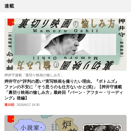
連載
押井守連載「裏切り映画の愉しみ方」
押井守が“評判の悪い”実写映画を撮りたい理由。『ボトムズ』
ファンの不安に「そう思うのも仕方ないかと(笑)」【押井守連載
「裏切り映画の愉しみ方」最終回『バーン・アフター・リーディ
ング』後編】
第20回
2026/6/17 19:30