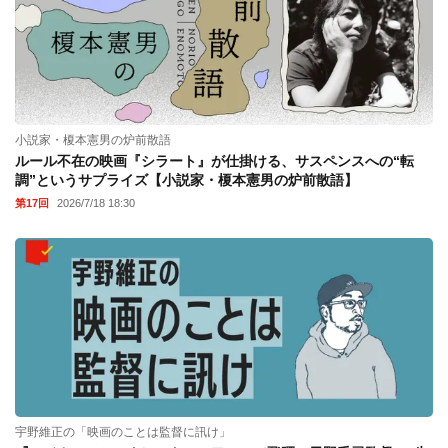
小説家・榎本憲男の炉前散語
ルール不在の映画『シラート』が仕掛ける、サスペンスへの“転
調”というサプライズ【小説家・榎本憲男の炉前散語】
第17回
2026/7/18 18:30
宇野維正の「映画のことは監督に訊け」