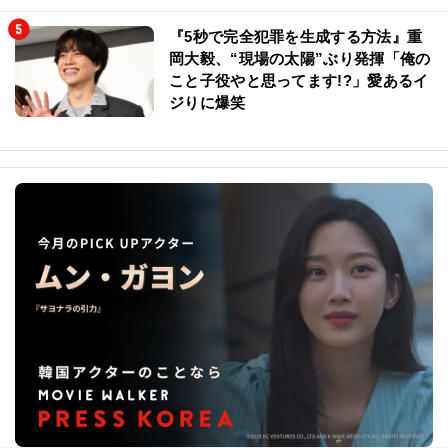
『5秒で完全犯罪を生成する方法』重
岡大毅、“現場の太陽”ぶり発揮「俺の
こと子役やと思ってます!?」愛あるイ
ジりに爆笑