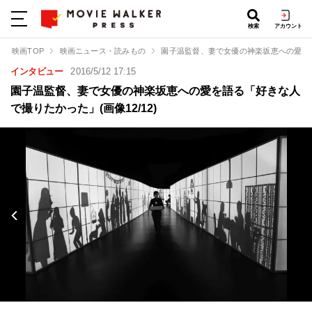
検索
アカウント
映画TOP
映画ニュース・読みもの
園子温監督、妻で女優の神楽坂恵への愛を
インタビュー
2016/5/12 17:15
園子温監督、妻で女優の神楽坂恵への愛を語る「好きな人
で撮りたかった」(画像12/12)