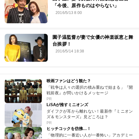
「今後、原作ものはやらない」
2016/5/13 8:00
園子温監督が妻で女優の神楽坂恵と舞
台挨拶！
2016/5/14 18:38
映画ファンはどう観た？
「戦争は人々の選択の積み重ねで始まる」『開
戦前夜』が問いかけるメッセージ
PR
LiSAが推すミニオンズ
ダイフクが耳から離れない！最新作『ミニオン
ズ＆モンスターズ』見どころは？
PR
ヒッチコックを彷彿…！
「物理的に一番近い人が一番怖い」アカデミー