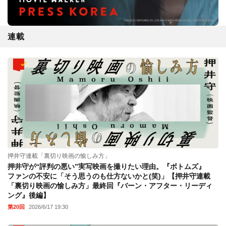
連載
押井守連載「裏切り映画の愉しみ方」
押井守が“評判の悪い”実写映画を撮りたい理由。『ボトムズ』
ファンの不安に「そう思うのも仕方ないかと(笑)」【押井守連載
「裏切り映画の愉しみ方」最終回『バーン・アフター・リーディ
ング』後編】
第20回
2026/6/17 19:30