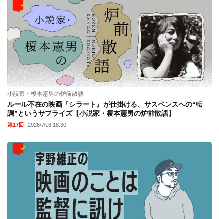
小説家・榎本憲男の炉前散語
ルール不在の映画『シラート』が仕掛ける、サスペンスへの“転
調”というサプライズ【小説家・榎本憲男の炉前散語】
第17回
2026/7/18 18:30