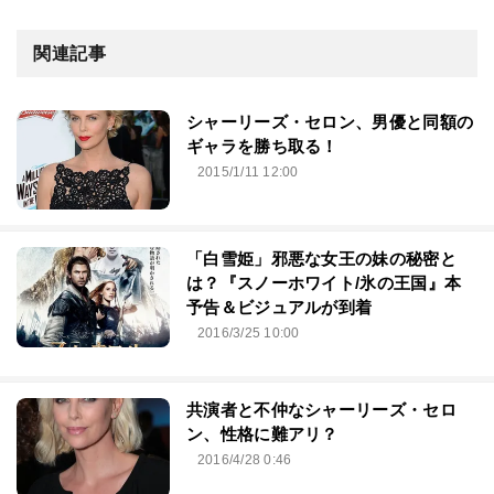
関連記事
シャーリーズ・セロン、男優と同額の
ギャラを勝ち取る！
2015/1/11 12:00
「白雪姫」邪悪な女王の妹の秘密と
は？『スノーホワイト/氷の王国』本
予告＆ビジュアルが到着
2016/3/25 10:00
共演者と不仲なシャーリーズ・セロ
ン、性格に難アリ？
2016/4/28 0:46