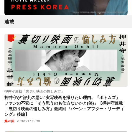
連載
押井守連載「裏切り映画の愉しみ方」
押井守が“評判の悪い”実写映画を撮りたい理由。『ボトムズ』
ファンの不安に「そう思うのも仕方ないかと(笑)」【押井守連載
「裏切り映画の愉しみ方」最終回『バーン・アフター・リーディ
ング』後編】
第20回
2026/6/17 19:30