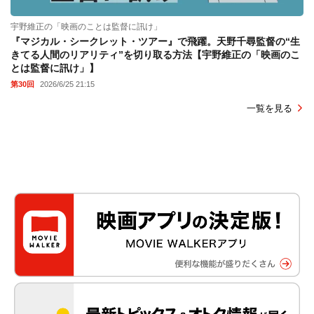
宇野維正の「映画のことは監督に訊け」
『マジカル・シークレット・ツアー』で飛躍。天野千尋監督の“生
きてる人間のリアリティ”を切り取る方法【宇野維正の「映画のこ
とは監督に訊け」】
第30回
2026/6/25 21:15
一覧を見る