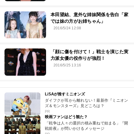
本田望結、意外な姉妹関係を告白「家
では妹の方がお姉ちゃん」
2016/5/24 12:08
「顔に傷を付けて！」戦士を演じた実
力派女優の役作りが強烈！
2016/5/25 13:16
LiSAが推すミニオンズ
ダイフクが耳から離れない！最新作『ミニオン
ズ＆モンスターズ』見どころは？
PR
映画ファンはどう観た？
「戦争は人々の選択の積み重ねで始まる」『開
戦前夜』が問いかけるメッセージ