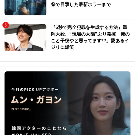
祭で目撃した最新ホラーまで
『5秒で完全犯罪を生成する方法』重
岡大毅、“現場の太陽”ぶり発揮「俺の
こと子役やと思ってます!?」愛あるイ
ジりに爆笑