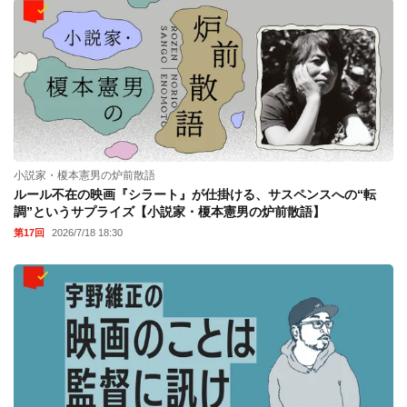
小説家・榎本憲男の炉前散語
ルール不在の映画『シラート』が仕掛ける、サスペンスへの“転
調”というサプライズ【小説家・榎本憲男の炉前散語】
第17回
2026/7/18 18:30