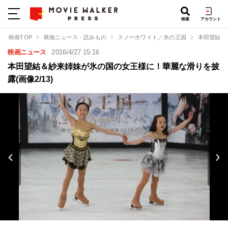
検索
アカウント
映画TOP
映画ニュース・読みもの
スノーホワイト／氷の王国
本田望結＆
映画ニュース
2016/4/27 15:16
本田望結＆紗来姉妹が氷の国の女王様に！華麗な滑りを披
露(画像2/13)