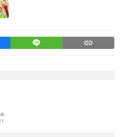
の島
間ド