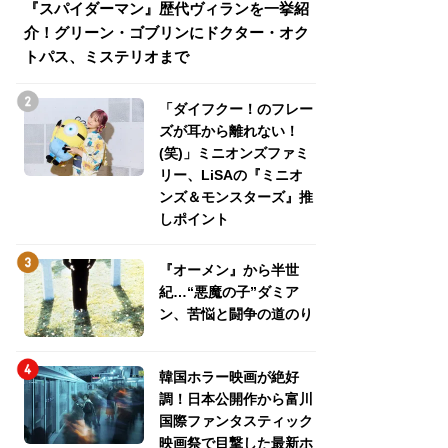
『スパイダーマン』歴代ヴィランを一挙紹
『スパイダーマン
介！グリーン・ゴブリンにドクター・オク
介！グリーン・ゴ
トパス、ミステリオまで
トパス、ミステリ
「ダイフクー！のフレー
ズが耳から離れない！
(笑)」ミニオンズファミ
リー、LiSAの『ミニオ
ンズ＆モンスターズ』推
しポイント
『オーメン』から半世
紀…“悪魔の子”ダミア
ン、苦悩と闘争の道のり
韓国ホラー映画が絶好
調！日本公開作から富川
国際ファンタスティック
映画祭で目撃した最新ホ