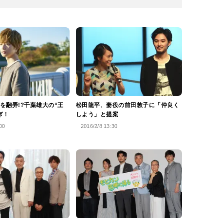
を翻弄!?千葉雄大の“王
松田龍平、妻役の前田敦子に「仲良く
ぎ！
しよう」と提案
00
2016/2/8 13:30