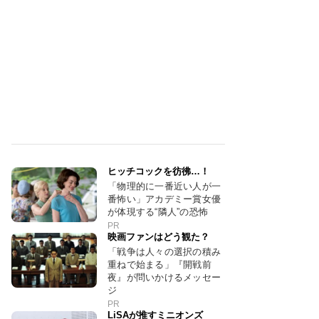
ヒッチコックを彷彿…！
「物理的に一番近い人が一
番怖い」アカデミー賞女優
が体現する“隣人”の恐怖
PR
映画ファンはどう観た？
「戦争は人々の選択の積み
重ねで始まる」『開戦前
夜』が問いかけるメッセー
ジ
PR
LiSAが推すミニオンズ