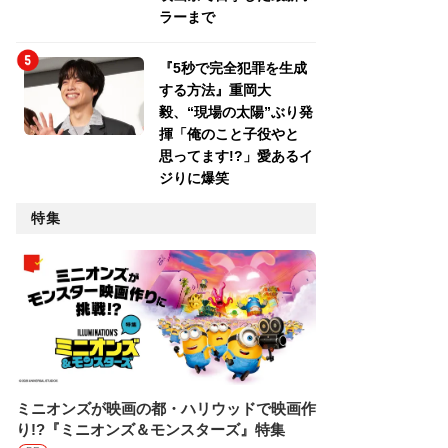
ラーまで
『5秒で完全犯罪を生成
する方法』重岡大
毅、“現場の太陽”ぶり発
揮「俺のこと子役やと
思ってます!?」愛あるイ
ジりに爆笑
特集
ミニオンズが映画の都・ハリウッドで映画作
り!?『ミニオンズ＆モンスターズ』特集