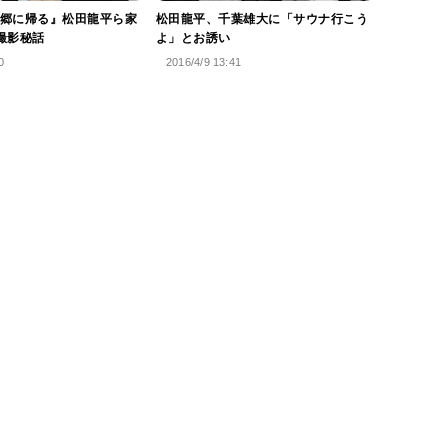
郷に帰る』松田龍平ら家
松田龍平、千葉雄大に「サウナ行こう
撮影秘話
よ」とお誘い
0
2016/4/9 13:41