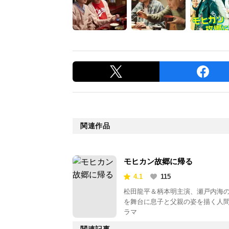
関連作品
モヒカン故郷に帰る
4.1
115
松田龍平＆柄本明主演、瀬戸内海
を舞台に息子と父親の姿を描く人
ラマ
関連記事