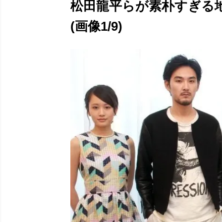
松田龍平らが素朴すぎる
(画像1/9)