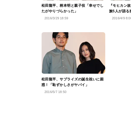
松田龍平、柄本明と親子役「幸せでし
『モヒカン故
たがやりづらかった」
族5人が語る
2016/3/29 18:59
2016/4/9 8:0
松田龍平、サプライズの誕生祝いに困
惑！「恥ずかしさがヤバイ」
2016/5/7 18:50