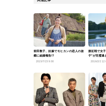
前田敦子、妊娠でモヒカンの恋人の故
接近戦で女子
郷に結婚報告!?
子”が完璧過
2015/7/23 9:00
2016/2/2 12: