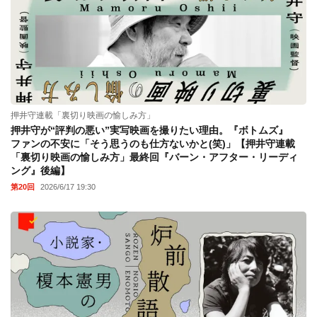
押井守連載「裏切り映画の愉しみ方」
押井守が“評判の悪い”実写映画を撮りたい理由。『ボトムズ』
ファンの不安に「そう思うのも仕方ないかと(笑)」【押井守連載
「裏切り映画の愉しみ方」最終回『バーン・アフター・リーディ
ング』後編】
第20回
2026/6/17 19:30