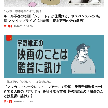
小説家・榎本憲男の炉前散語
ルール不在の映画『シラート』が仕掛ける、サスペンスへの“転
調”というサプライズ【小説家・榎本憲男の炉前散語】
第17回
2026/7/18 18:30
宇野維正の「映画のことは監督に訊け」
『マジカル・シークレット・ツアー』で飛躍。天野千尋監督の“生
きてる人間のリアリティ”を切り取る方法【宇野維正の「映画のこ
とは監督に訊け」】
第30回
2026/6/25 21:15