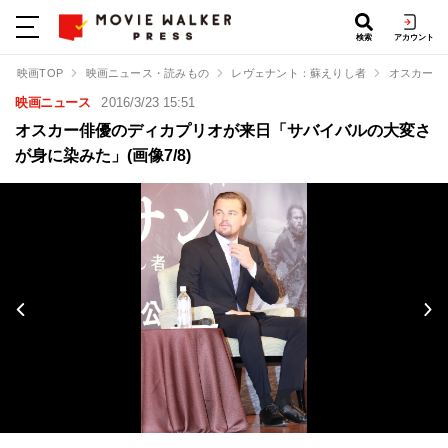
検索
アカウント
映画TOP
映画ニュース・読みもの
レヴェナント：蘇えりし者
オスカー俳
映画ニュース
2016/3/23 15:51
オスカー俳優のディカプリオが来日「サバイバルの大変さ
が身に染みた」(画像7/8)