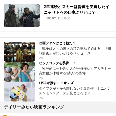
2年連続オスカー監督賞を受賞したイ
ニャリトゥの仕事ぶりとは？
2016/4/15 18:00
映画ファンはどう観た？
「戦争は人々の選択の積み重ねで始まる」『開
戦前夜』が問いかけるメッセージ
PR
ヒッチコックを彷彿…！
「物理的に一番近い人が一番怖い」アカデミー
賞女優が体現する“隣人”の恐怖
PR
LiSAが推すミニオンズ
ダイフクが耳から離れない！最新作『ミニオン
ズ＆モンスターズ』見どころは？
PR
デイリーみたい映画ランキング