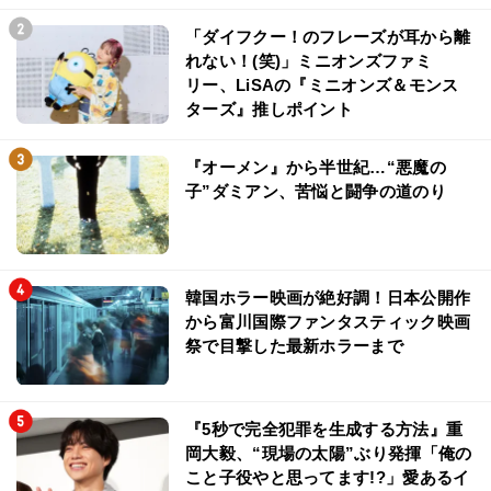
「ダイフクー！のフレーズが耳から離
れない！(笑)」ミニオンズファミ
リー、LiSAの『ミニオンズ＆モンス
ターズ』推しポイント
『オーメン』から半世紀…“悪魔の
子”ダミアン、苦悩と闘争の道のり
韓国ホラー映画が絶好調！日本公開作
から富川国際ファンタスティック映画
祭で目撃した最新ホラーまで
『5秒で完全犯罪を生成する方法』重
岡大毅、“現場の太陽”ぶり発揮「俺の
こと子役やと思ってます!?」愛あるイ