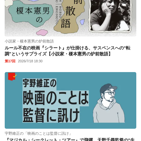
小説家・榎本憲男の炉前散語
ルール不在の映画『シラート』が仕掛ける、サスペンスへの“転
調”というサプライズ【小説家・榎本憲男の炉前散語】
第17回
2026/7/18 18:30
宇野維正の「映画のことは監督に訊け」
『マジカル・シークレット・ツアー』で飛躍。天野千尋監督の“生