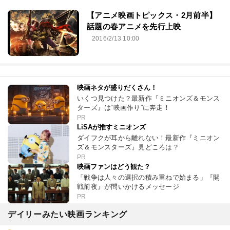
【アニメ映画トピックス・2月前半】
話題の春アニメを先行上映
2016/2/13 10:00
映画ネタが盛りだくさん！
いくつ見つけた？最新作『ミニオンズ＆モンス
ターズ』は“映画作り”に奔走！
PR
LiSAが推すミニオンズ
ダイフクが耳から離れない！最新作『ミニオン
ズ＆モンスターズ』見どころは？
PR
映画ファンはどう観た？
「戦争は人々の選択の積み重ねで始まる」『開
戦前夜』が問いかけるメッセージ
PR
デイリーみたい映画ランキング