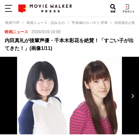
検索
アカウント
映画TOP
映画ニュース・読みもの
甲鉄城のカバネリ 序章
内田真礼が後輩
映画ニュース
2016/3/19 10:00
内田真礼が後輩声優・千本木彩花を絶賛！「すごい子が出
てきた！」(画像1/11)