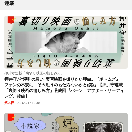
連載
押井守連載「裏切り映画の愉しみ方」
押井守が“評判の悪い”実写映画を撮りたい理由。『ボトムズ』
ファンの不安に「そう思うのも仕方ないかと(笑)」【押井守連載
「裏切り映画の愉しみ方」最終回『バーン・アフター・リーディ
ング』後編】
第20回
2026/6/17 19:30