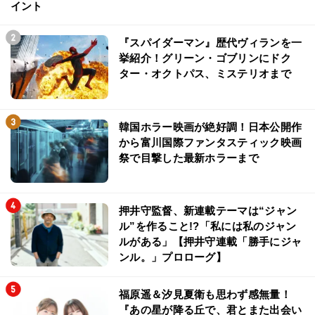
イント
『スパイダーマン』歴代ヴィランを一
挙紹介！グリーン・ゴブリンにドク
ター・オクトパス、ミステリオまで
韓国ホラー映画が絶好調！日本公開作
から富川国際ファンタスティック映画
祭で目撃した最新ホラーまで
押井守監督、新連載テーマは“ジャン
ル”を作ること!?「私には私のジャン
ルがある」【押井守連載「勝手にジャ
ンル。」プロローグ】
福原遥＆汐見夏衛も思わず感無量！
『あの星が降る丘で、君とまた出会い