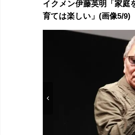
イクメン伊藤英明「家庭
育ては楽しい」(画像5/9)