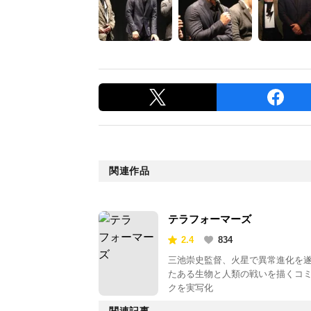
関連作品
テラフォーマーズ
2.4
834
三池崇史監督、火星で異常進化を
たある生物と人類の戦いを描くコ
クを実写化
関連記事