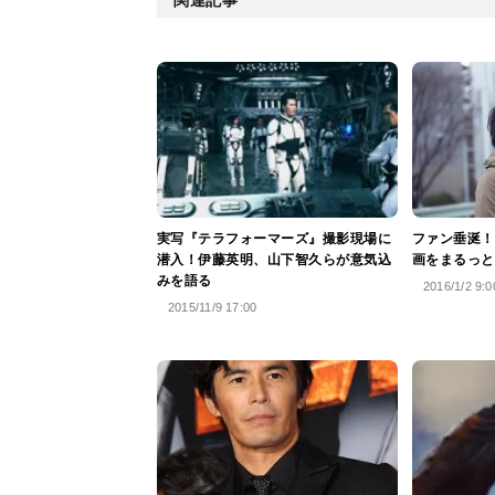
実写『テラフォーマーズ』撮影現場に
ファン垂涎！
潜入！伊藤英明、山下智久らが意気込
画をまるっと
みを語る
2016/1/2 9:0
2015/11/9 17:00