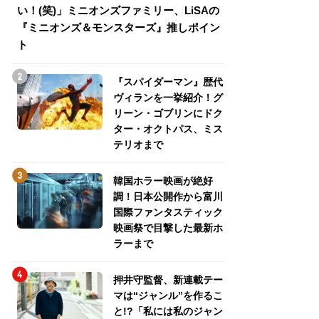
い！(笑)」ミニオンズファミリー、LiSAの
介！グリーン・ゴ
『ミニオンズ＆モンスターズ』推しポイン
トパス、ミステリ
ト
『スパイダーマン』歴代
ヴィランを一挙紹介！グ
リーン・ゴブリンにドク
ター・オクトパス、ミス
テリオまで
韓国ホラー映画が絶好
調！日本公開作から富川
国際ファンタスティック
映画祭で目撃した最新ホ
ラーまで
押井守監督、新連載テー
マは“ジャンル”を作るこ
と!?「私には私のジャン