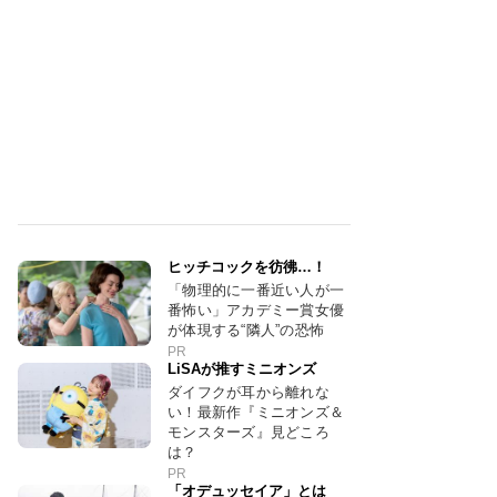
ヒッチコックを彷彿…！
「物理的に一番近い人が一
番怖い」アカデミー賞女優
が体現する“隣人”の恐怖
PR
LiSAが推すミニオンズ
ダイフクが耳から離れな
い！最新作『ミニオンズ＆
モンスターズ』見どころ
は？
PR
「オデュッセイア」とは