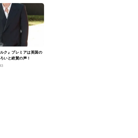
ルク』プレミアは英国の
ろいと絶賛の声！
43