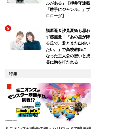
ルがある」【押井守連載
「勝手にジャンル。」プ
ロローグ】
福原遥＆汐見夏衛も思わ
ず感無量！『あの星が降
る丘で、君とまた出会い
たい。』で高校教師に
なった主人公の想いと成
長に胸を打たれる
特集
ミニオンズが映画の都・ハリウッドで映画作