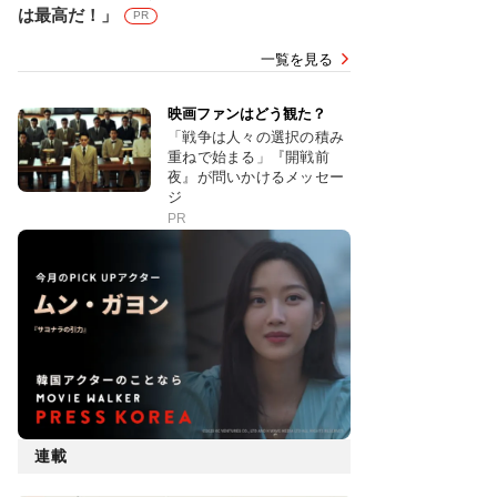
は最高だ！」
PR
一覧を見る
映画ファンはどう観た？
「戦争は人々の選択の積み
重ねで始まる」『開戦前
夜』が問いかけるメッセー
ジ
PR
連載