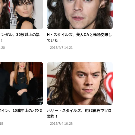
ケンダル、30枚以上の親
H・スタイルズ、美人CAと極秘交際し
！
ていた！
3:20
2016/4/7 14:21
ペイン、10歳年上のバツ2
ハリー・スタイルズ、約82億円でソロ
契約！
18
2016/7/4 16:28