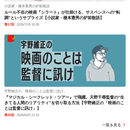
小説家・榎本憲男の炉前散語
ルール不在の映画『シラート』が仕掛ける、サスペンスへの“転
調”というサプライズ【小説家・榎本憲男の炉前散語】
第17回
2026/7/18 18:30
宇野維正の「映画のことは監督に訊け」
『マジカル・シークレット・ツアー』で飛躍。天野千尋監督の“生
きてる人間のリアリティ”を切り取る方法【宇野維正の「映画のこ
とは監督に訊け」】
第30回
2026/6/25 21:15
一覧を見る