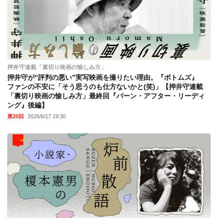
押井守連載「裏切り映画の愉しみ方」
押井守が“評判の悪い”実写映画を撮りたい理由。『ボトムズ』
ファンの不安に「そう思うのも仕方ないかと(笑)」【押井守連載
「裏切り映画の愉しみ方」最終回『バーン・アフター・リーディ
ング』後編】
第20回
2026/6/17 19:30