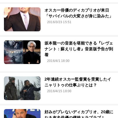
オスカー俳優のディカプリオが来日
「サバイバルの大変さが身に染みた」
2016/3/23 15:51
坂本龍一の音楽を堪能できる『レヴェ
ナント：蘇えりし者』音楽版予告が到
着
2016/4/1 18:00
2年連続オスカー監督賞を受賞したイ
ニャリトゥの仕事ぶりとは？
2016/4/15 18:00
好みがブレないディカプリオ、20歳に
なる有名俳優の継娘とラブラブ！