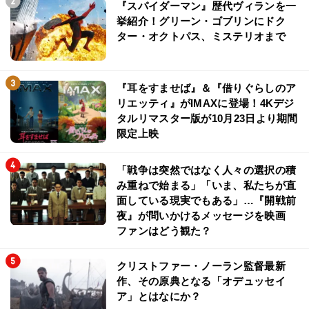
『スパイダーマン』歴代ヴィランを一
挙紹介！グリーン・ゴブリンにドク
ター・オクトパス、ミステリオまで
『耳をすませば』＆『借りぐらしのア
リエッティ』がIMAXに登場！4Kデジ
タルリマスター版が10月23日より期間
限定上映
「戦争は突然ではなく人々の選択の積
み重ねで始まる」「いま、私たちが直
面している現実でもある」…『開戦前
夜』が問いかけるメッセージを映画
ファンはどう観た？
クリストファー・ノーラン監督最新
作、その原典となる「オデュッセイ
ア」とはなにか？