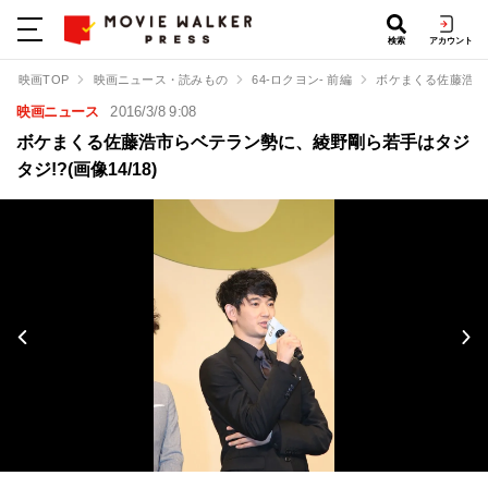
検索
アカウント
映画TOP
映画ニュース・読みもの
64-ロクヨン- 前編
ボケまくる佐藤浩市
映画ニュース
2016/3/8 9:08
ボケまくる佐藤浩市らベテラン勢に、綾野剛ら若手はタジ
タジ!?(画像14/18)