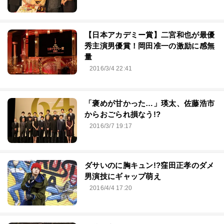
【日本アカデミー賞】二宮和也が最優
秀主演男優賞！岡田准一の激励に感無
量
2016/3/4 22:41
「褒めが甘かった…」瑛太、佐藤浩市
からおごられ損なう!?
2016/3/7 19:17
ダサいのに胸キュン!?窪田正孝のダメ
男演技にギャップ萌え
2016/4/4 17:20