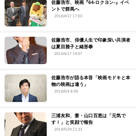
佐藤浩市、映画『64-ロクヨン-』イベ
ントで群馬へ
2016/4/17 17:03
佐藤浩市、俳優人生で印象深い共演者
は夏目雅子と緒形拳
2016/4/17 19:07
佐藤浩市が語る本音「映画モドキと本
物の映画は違う」
2016/5/4 8:00
三浦友和、妻・山口百恵は「元気で
す！」と笑顔で報告
2016/5/29 21:33