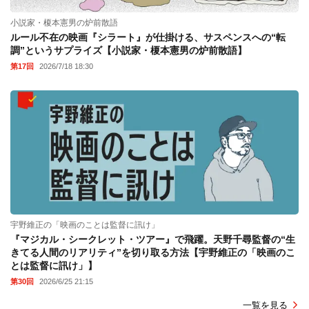
小説家・榎本憲男の炉前散語
ルール不在の映画『シラート』が仕掛ける、サスペンスへの“転
調”というサプライズ【小説家・榎本憲男の炉前散語】
第17回
2026/7/18 18:30
宇野維正の「映画のことは監督に訊け」
『マジカル・シークレット・ツアー』で飛躍。天野千尋監督の“生
きてる人間のリアリティ”を切り取る方法【宇野維正の「映画のこ
とは監督に訊け」】
第30回
2026/6/25 21:15
一覧を見る