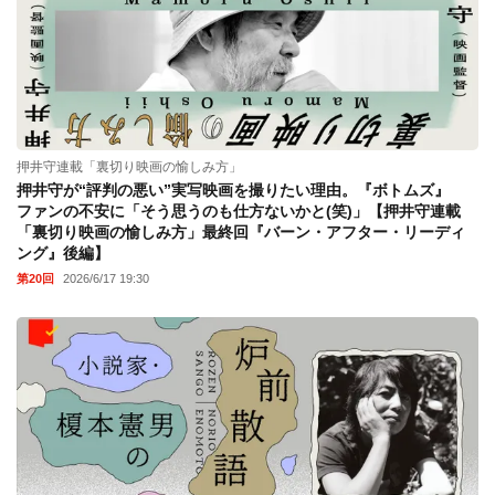
押井守連載「裏切り映画の愉しみ方」
押井守が“評判の悪い”実写映画を撮りたい理由。『ボトムズ』
ファンの不安に「そう思うのも仕方ないかと(笑)」【押井守連載
「裏切り映画の愉しみ方」最終回『バーン・アフター・リーディ
ング』後編】
第20回
2026/6/17 19:30