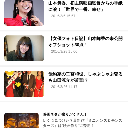
山本舞香、初主演映画監督からの手紙
に涙！「世界で一番、幸せ」
2016/3/5 15:57
【女優フォト日記】山本舞香の未公開
オフショット30点！
2016/3/28 15:00
倹約家の二宮和也、しゃぶしゃぶ奢る
も山田涼介が苦言!?
2016/3/26 14:17
映画ネタが盛りだくさん！
いくつ見つけた？最新作『ミニオンズ＆モンス
ターズ』は“映画作り”に奔走！