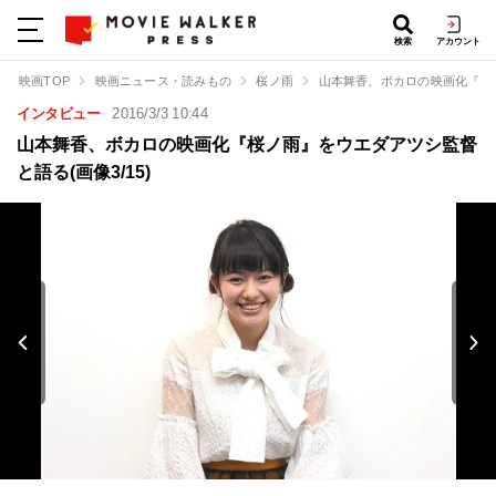
検索
アカウント
映画TOP
映画ニュース・読みもの
桜ノ雨
山本舞香、ボカロの映画化『桜
インタビュー
2016/3/3 10:44
山本舞香、ボカロの映画化『桜ノ雨』をウエダアツシ監督
と語る(画像3/15)