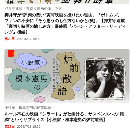
押井守連載「裏切り映画の愉しみ方」
押井守が“評判の悪い”実写映画を撮りたい理由。『ボトムズ』
ファンの不安に「そう思うのも仕方ないかと(笑)」【押井守連載
「裏切り映画の愉しみ方」最終回『バーン・アフター・リーディ
ング』後編】
第20回
2026/6/17 19:30
小説家・榎本憲男の炉前散語
ルール不在の映画『シラート』が仕掛ける、サスペンスへの“転
調”というサプライズ【小説家・榎本憲男の炉前散語】
第17回
2026/7/18 18:30