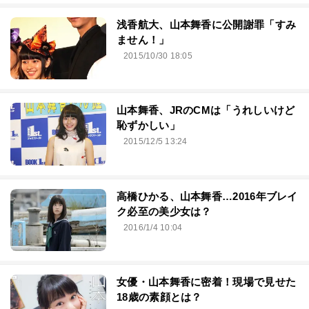
浅香航大、山本舞香に公開謝罪「すみ
ません！」
2015/10/30 18:05
山本舞香、JRのCMは「うれしいけど
恥ずかしい」
2015/12/5 13:24
高橋ひかる、山本舞香…2016年ブレイ
ク必至の美少女は？
2016/1/4 10:04
女優・山本舞香に密着！現場で見せた
18歳の素顔とは？