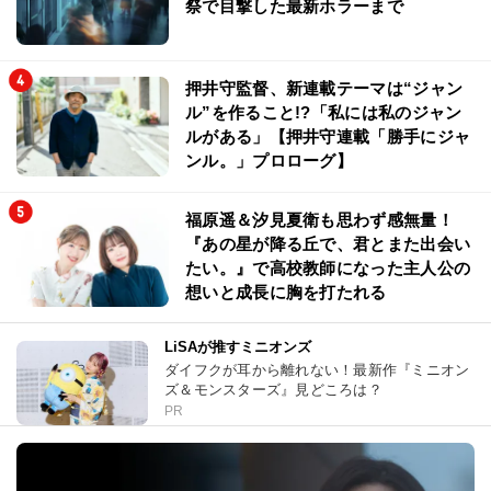
祭で目撃した最新ホラーまで
押井守監督、新連載テーマは“ジャン
ル”を作ること!?「私には私のジャン
ルがある」【押井守連載「勝手にジャ
ンル。」プロローグ】
福原遥＆汐見夏衛も思わず感無量！
『あの星が降る丘で、君とまた出会い
たい。』で高校教師になった主人公の
想いと成長に胸を打たれる
LiSAが推すミニオンズ
ダイフクが耳から離れない！最新作『ミニオン
ズ＆モンスターズ』見どころは？
PR