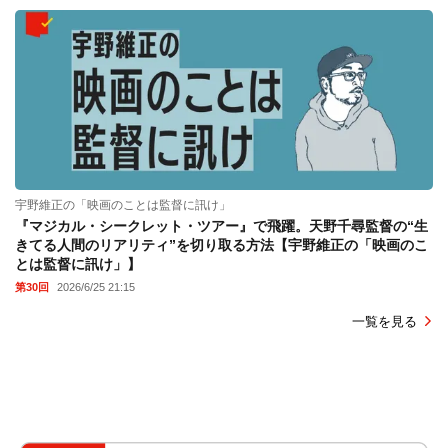
宇野維正の「映画のことは監督に訊け」
『マジカル・シークレット・ツアー』で飛躍。天野千尋監督の“生
きてる人間のリアリティ”を切り取る方法【宇野維正の「映画のこ
とは監督に訊け」】
第30回
2026/6/25 21:15
一覧を見る